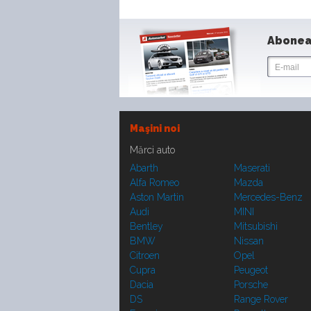
Abonea
Maşini noi
Mărci auto
Abarth
Maserati
Alfa Romeo
Mazda
Aston Martin
Mercedes-Benz
Audi
MINI
Bentley
Mitsubishi
BMW
Nissan
Citroen
Opel
Cupra
Peugeot
Dacia
Porsche
DS
Range Rover