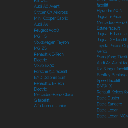
Kia EV4
facelift
Audi A6 Avant
Hyundai i20 N
Citroen C3 Aircross
Jaguar i-Pace
MINI Cooper Cabrio
Mercedes-Benz C
Audi A5
Estate facelift
Peugeot 5008
Jaguar E-Pace face
MG HS
Jaguar XE facelift
Volkswagen Tayron
Toyota Proace Cit
MG ZS
Verso
Renault 5 E-Tech
SsangYong Tivoli f
Electric
Audi A4 Avant face
Volvo EX90
Kia Stinger facelif
Porsche 911 facelift
Bentley Bentayg
BYD Dolphin Surf
Speed facelift
Renault 4 E-Tech
BMW iX
Electric
Renault Koleos fac
Mercedes-Benz Clasa
Dacia Duster
G facelift
Dacia Sandero
Alfa Romeo Junior
Dacia Logan
Dacia Logan MC