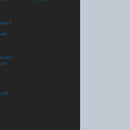
lasa E
lift
y
acelift
lift
t
a
elift
V