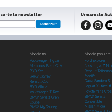
za-te la newsletter
Urmareste Au
Modele noi
Modele populare
Volkswagen Tiguan
Ford Explorer
Mercedes-Benz CLA
Nissan 370Z Ni
BYD Seal
Renault Talisman
facelift
Geely Cityray
Dacia Sandero S
Renault Clio
Jaguar XJ facelift
BYD Atto 2
Toyota Yaris Cros
Volkswagen T-Roc
BMW Seria 4
BMW Seria 2 Gran
Convertible
Coupe
Nissan Micra
BMW M5 Touring
BMW Seria 5 Tou