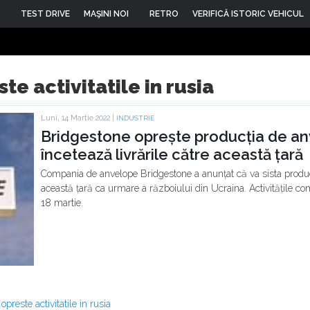
TEST DRIVE
MAŞINI NOI
RETRO
VERIFICĂ ISTORIC VEHICUL
e activitatile in rusia
Luni, 14 Martie 2022 |
INDUSTRIE
Bridgestone oprește producția de anv
încetează livrările către această țară
Compania de anvelope Bridgestone a anunțat că va sista producți
această țară ca urmare a războiului din Ucraina. Activitățile com
18 martie.
opreste activitatile in rusia