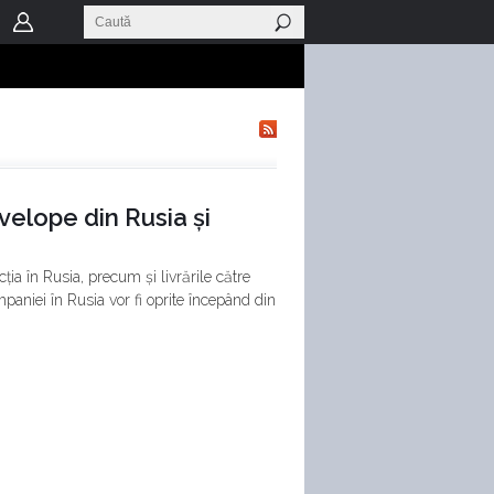
elope din Rusia și
a în Rusia, precum și livrările către
paniei în Rusia vor fi oprite începând din