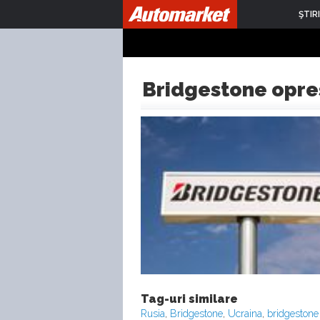
ŞTIRI
Bridgestone oprest
Tag-uri similare
Rusia
,
Bridgestone
,
Ucraina
,
bridgestone 