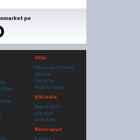
tomarket pe
Utile
Maşini second hand
Ştiri auto
Test drive
smo
Poze cu maşini
 Estate
Ştiri auto
tepway
August 2026
Iulie 2026
s
Iunie 2026
Motorsport
Formula 1
ring