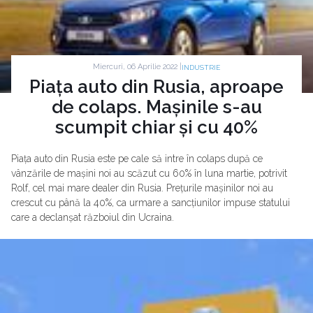
Miercuri, 06 Aprilie 2022 |
INDUSTRIE
Piața auto din Rusia, aproape
de colaps. Mașinile s-au
scumpit chiar și cu 40%
Piața auto din Rusia este pe cale să intre în colaps după ce
vânzările de mașini noi au scăzut cu 60% în luna martie, potrivit
Rolf, cel mai mare dealer din Rusia. Prețurile mașinilor noi au
crescut cu până la 40%, ca urmare a sancțiunilor impuse statului
care a declanșat războiul din Ucraina.