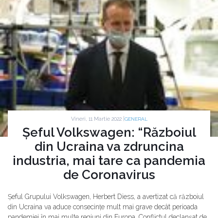
Vineri, 11 Martie 2022 |
GENERAL
Șeful Volkswagen: “Războiul
din Ucraina va zdruncina
industria, mai tare ca pandemia
de Coronavirus
Șeful Grupului Volkswagen, Herbert Diess, a avertizat că războiul
din Ucraina va aduce consecințe mult mai grave decât perioada
pandemiei în mai multe regiuni din Europa. Conflictul declanșat de