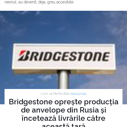
neonul, au devenit, deja, greu accesibile.
Luni, 14 Martie 2022 |
INDUSTRIE
Bridgestone oprește producția
de anvelope din Rusia și
încetează livrările către
această țară