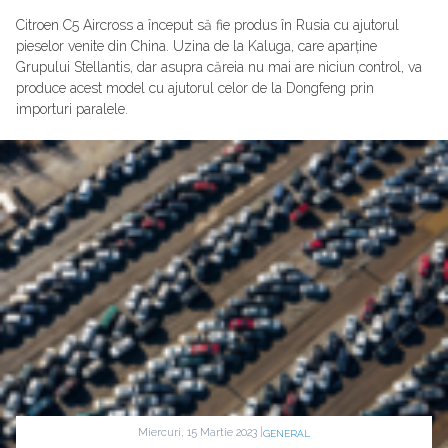
Citroen C5 Aircross a început să fie produs în Rusia cu ajutorul
pieselor venite din China. Uzina de la Kaluga, care aparține
Grupului Stellantis, dar asupra căreia nu mai are niciun control, va
produce acest model cu ajutorul celor de la Dongfeng prin
importuri paralele.
Miercuri, 15 Martie 2023 |
GENERAL