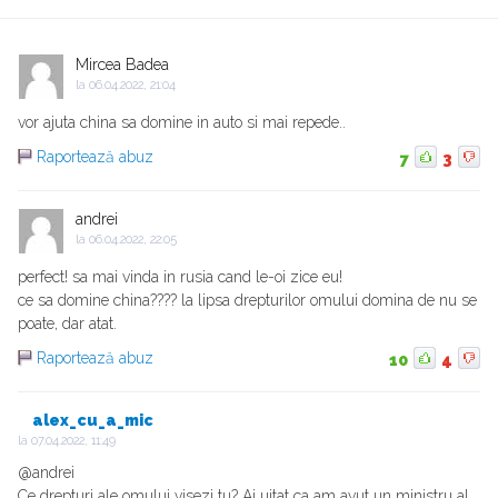
Mircea Badea
la
06.04.2022, 21:04
vor ajuta china sa domine in auto si mai repede..
Raportează abuz
7
3
andrei
la
06.04.2022, 22:05
perfect! sa mai vinda in rusia cand le-oi zice eu!
ce sa domine china???? la lipsa drepturilor omului domina de nu se
poate, dar atat.
Raportează abuz
10
4
alex_cu_a_mic
la
07.04.2022, 11:49
@andrei
Ce drepturi ale omului visezi tu? Ai uitat ca am avut un ministru al