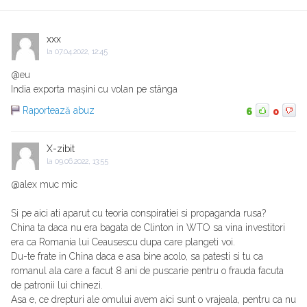
xxx
la
07.04.2022, 12:45
@eu
India exporta mașini cu volan pe stânga
Raportează abuz
6
0
X-zibit
la
09.06.2022, 13:55
@alex muc mic
Si pe aici ati aparut cu teoria conspiratiei si propaganda rusa?
China ta daca nu era bagata de Clinton in WTO sa vina investitori
era ca Romania lui Ceausescu dupa care plangeti voi.
Du-te frate in China daca e asa bine acolo, sa patesti si tu ca
romanul ala care a facut 8 ani de puscarie pentru o frauda facuta
de patronii lui chinezi.
Asa e, ce drepturi ale omului avem aici sunt o vrajeala, pentru ca nu