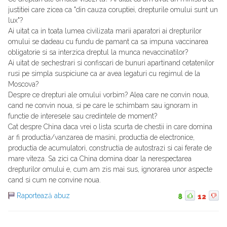
justitiei care zicea ca "din cauza coruptiei, drepturile omului sunt un
lux"?
Ai uitat ca in toata lumea civilizata marii aparatori ai drepturilor
omului se dadeau cu fundu de pamant ca sa impuna vaccinarea
obligatorie si sa interzica dreptul la munca nevaccinatilor?
Ai uitat de sechestrari si confiscari de bunuri apartinand cetatenilor
rusi pe simpla suspiciune ca ar avea legaturi cu regimul de la
Moscova?
Despre ce drepturi ale omului vorbim? Alea care ne convin noua,
cand ne convin noua, si pe care le schimbam sau ignoram in
functie de interesele sau credintele de moment?
Cat despre China daca vrei o lista scurta de chestii in care domina
ar fi productia/vanzarea de masini, productia de electronice,
productia de acumulatori, constructia de autostrazi si cai ferate de
mare viteza. Sa zici ca China domina doar la nerespectarea
drepturilor omului e, cum am zis mai sus, ignorarea unor aspecte
cand si cum ne convine noua.
Raportează abuz
8
12