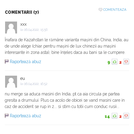
COMENTEAZA
COMENTARII (7)
xxx
la
06.04.2022, 15:56
Înafara de Kazahstan le rămâne varianta mașini din China, India, au
de unde alege (chiar pentru mașini de lux chinezii au mașini
interesante in zona asta), bine înțeles daca au bani sa le cumpere.
Raportează abuz
9
2
eu
la
06.04.2022, 16:52
nu merge sa aduca masini din India, pt ca aia circula pe partea
gresita a drumului. Plus ca acolo de obicei se vand masini care in
caz de accident se rup in 2... si stim cu totii cum conduc rusii...
Raportează abuz
14
2