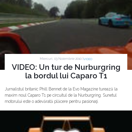
Miercuri, 03 Noiembrie 2010 |
VIDEO
VIDEO: Un tur de Nurburgring
la bordul lui Caparo T1
Jurnalistul britanic Phill Bennet de la Evo Magazine turează la
maxim noul Caparo T1 pe circuitul de la Nurburgring. Sunetul
motorului este o adevărată plăcere pentru pasionaţi.