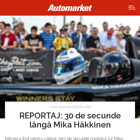
×
Luni, 10 Iunie 2013 |
F1 TOP
REPORTAJ: 30 de secunde
lângă Mika Häkkinen
Mircea a fost pentru câteva zeci de secunde copilotul lui Mika