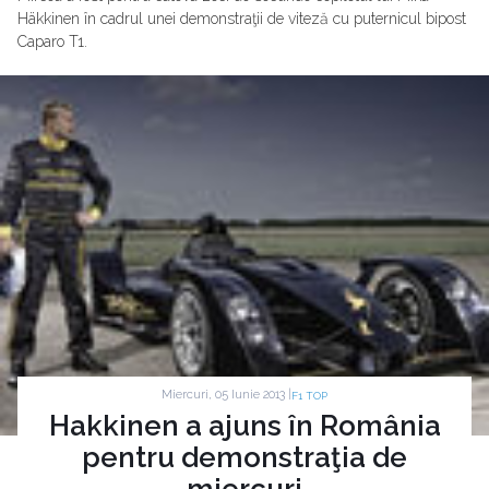
Häkkinen în cadrul unei demonstraţii de viteză cu puternicul bipost
Caparo T1.
Miercuri, 05 Iunie 2013 |
F1 TOP
Hakkinen a ajuns în România
pentru demonstraţia de
miercuri