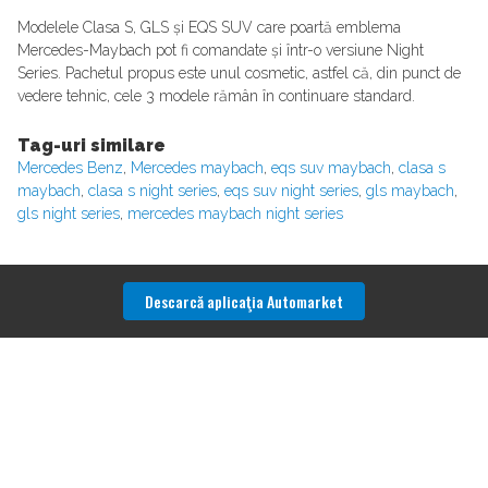
Modelele Clasa S, GLS și EQS SUV care poartă emblema
Mercedes-Maybach pot fi comandate și într-o versiune Night
Series. Pachetul propus este unul cosmetic, astfel că, din punct de
vedere tehnic, cele 3 modele rămân în continuare standard.
Tag-uri similare
Mercedes Benz
,
Mercedes maybach
,
eqs suv maybach
,
clasa s
maybach
,
clasa s night series
,
eqs suv night series
,
gls maybach
,
gls night series
,
mercedes maybach night series
Descarcă aplicaţia Automarket