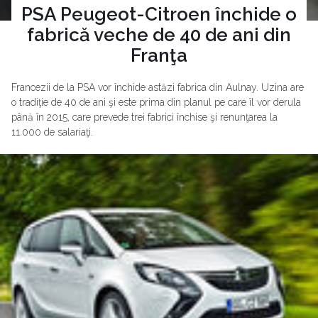
PSA Peugeot-Citroen închide o
fabrică veche de 40 de ani din
Franţa
Francezii de la PSA vor închide astăzi fabrica din Aulnay. Uzina are
o tradiţie de 40 de ani şi este prima din planul pe care îl vor derula
până în 2015, care prevede trei fabrici închise şi renunţarea la
11.000 de salariaţi.