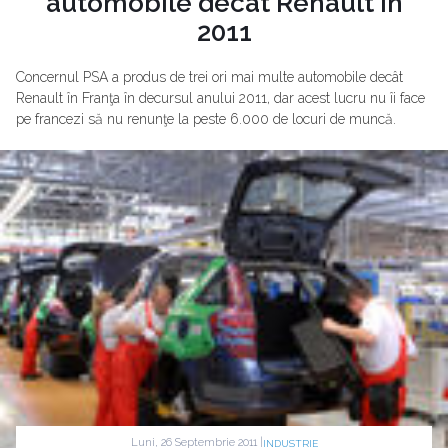
automobile decât Renault în
2011
Concernul PSA a produs de trei ori mai multe automobile decât
Renault în Franţa în decursul anului 2011, dar acest lucru nu îi face
pe francezi să nu renunţe la peste 6.000 de locuri de muncă.
Luni, 26 Septembrie 2011 |
INDUSTRIE