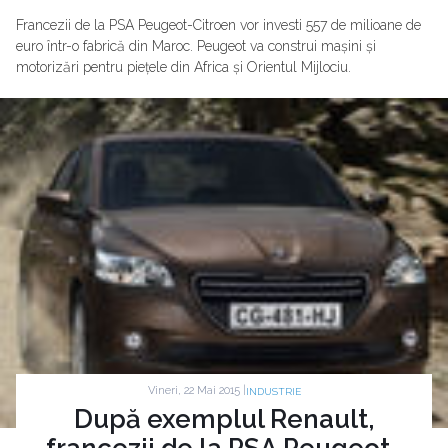
Francezii de la PSA Peugeot-Citroen vor investi 557 de milioane de
euro într-o fabrică din Maroc. Peugeot va construi mașini și
motorizări pentru piețele din Africa și Orientul Mijlociu.
Vineri, 22 Mai 2015 |
INDUSTRIE
După exemplul Renault,
francezii de la PSA Peugeot-