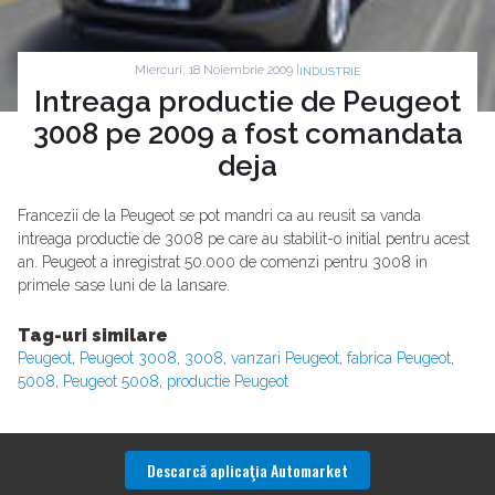
Miercuri, 18 Noiembrie 2009 |
INDUSTRIE
Intreaga productie de Peugeot
3008 pe 2009 a fost comandata
deja
Francezii de la Peugeot se pot mandri ca au reusit sa vanda
intreaga productie de 3008 pe care au stabilit-o initial pentru acest
an. Peugeot a inregistrat 50.000 de comenzi pentru 3008 in
primele sase luni de la lansare.
Tag-uri similare
Peugeot
,
Peugeot 3008
,
3008
,
vanzari Peugeot
,
fabrica Peugeot
,
5008
,
Peugeot 5008
,
productie Peugeot
Descarcă aplicaţia Automarket