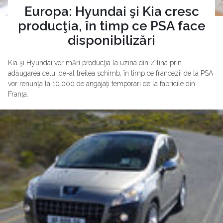
Europa: Hyundai şi Kia cresc
producţia, în timp ce PSA face
disponibilizări
Kia şi Hyundai vor mări producţia la uzina din Zilina prin
adăugarea celui de-al treilea schimb, în timp ce francezii de la PSA
vor renunţa la 10.000 de angajaţi temporari de la fabricile din
Franţa.