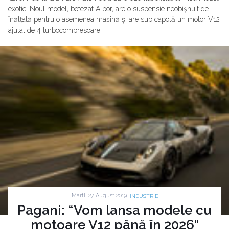
exotic. Noul model, botezat Albor, are o suspensie neobișnuit de
înălțată pentru o asemenea mașină și are sub capotă un motor V12
ajutat de 4 turbocompresoare.
Marti, 27 August 2019 |
INDUSTRIE
Pagani: “Vom lansa modele cu
motoare V12 până în 2026”