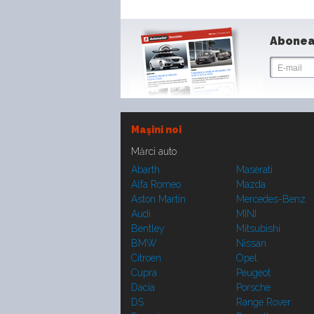
Abonea
Maşini noi
Mărci auto
Abarth
Maserati
Alfa Romeo
Mazda
Aston Martin
Mercedes-Benz
Audi
MINI
Bentley
Mitsubishi
BMW
Nissan
Citroen
Opel
Cupra
Peugeot
Dacia
Porsche
DS
Range Rover