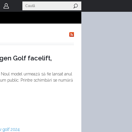
en Golf facelift,
t. Noul model urmează să fie lansat anul
 drum public. Printre schimbări se numără
w golf 2024