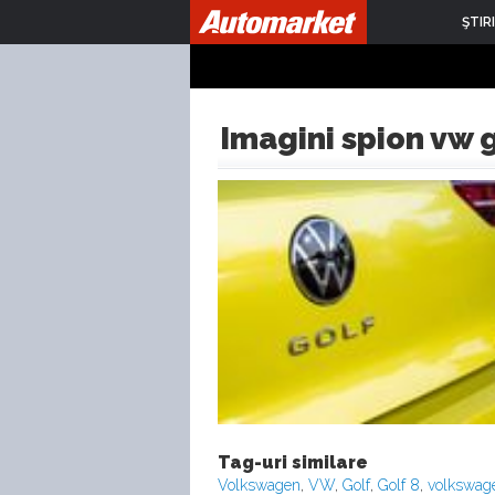
ŞTIRI
Imagini spion vw g
Tag-uri similare
Volkswagen
,
VW
,
Golf
,
Golf 8
,
volkswagen