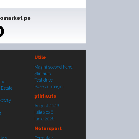
tomarket pe
Utile
Maşini second hand
Ştiri auto
Test drive
smo
Poze cu maşini
 Estate
Ştiri auto
tepway
August 2026
Iulie 2026
s
Iunie 2026
Motorsport
Formula 1
ring