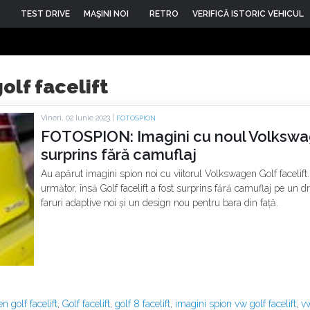
TEST DRIVE
MAŞINI NOI
RETRO
VERIFICĂ ISTORIC VEHICUL
olf facelift
Vineri, 02 Iunie 2023 |
FOTOSPION
FOTOSPION: Imagini cu noul Volkswag
surprins fără camuflaj
Au apărut imagini spion noi cu viitorul Volkswagen Golf facelif
următor, însă Golf facelift a fost surprins fără camuflaj pe un
faruri adaptive noi și un design nou pentru bara din față.
 golf facelift
,
Golf facelift
,
golf 8 facelift
,
imagini spion vw golf facelift
,
v