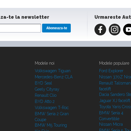
za-te la newsletter
Urmareste Au
Modele noi
Modele populare
Volkswagen Tiguan
Ford Explorer
Mercedes-Benz CLA
Nissan 370Z Ni
BYD Seal
Renault Talisman
facelift
Geely Cityray
Dacia Sandero S
Renault Clio
Jaguar XJ facelift
BYD Atto 2
Toyota Yaris Cros
Volkswagen T-Roc
BMW Seria 4
BMW Seria 2 Gran
Convertible
Coupe
Nissan Micra
BMW M5 Touring
BMW Seria 5 Tou