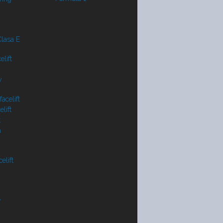
lasa E
lift
y
acelift
lift
t
a
elift
V