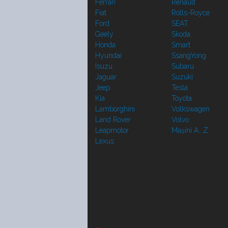
Ferrari
Renault
Fiat
Rolls-Royce
Ford
SEAT
Geely
Skoda
Honda
Smart
Hyundai
SsangYong
Isuzu
Subaru
Jaguar
Suzuki
Jeep
Tesla
Kia
Toyota
Lamborghini
Volkswagen
Land Rover
Volvo
Leapmotor
Mașini A...Z
Lexus