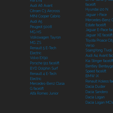
Kia EV4
facelift
Audi A6 Avant
Hyundai i20 N
Citroen C3 Aircross
Jaguar i-Pace
MINI Cooper Cabrio
Mercedes-Benz C
Audi A5
Estate facelift
Peugeot 5008
Jaguar E-Pace face
MG HS
Jaguar XE facelift
Volkswagen Tayron
Toyota Proace Cit
MG ZS
Verso
Renault 5 E-Tech
SsangYong Tivoli f
Electric
Audi A4 Avant face
Volvo EX90
Kia Stinger facelif
Porsche 911 facelift
Bentley Bentayg
BYD Dolphin Surf
Speed facelift
Renault 4 E-Tech
BMW iX
Electric
Renault Koleos fac
Mercedes-Benz Clasa
Dacia Duster
G facelift
Dacia Sandero
Alfa Romeo Junior
Dacia Logan
Dacia Logan MC