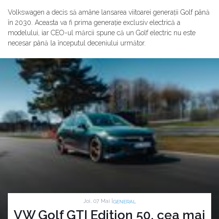
Volkswagen a decis să amâne lansarea viitoarei generații Golf până
în 2030. Aceasta va fi prima generație exclusiv electrică a
modelului, iar CEO-ul mărcii spune că un Golf electric nu este
necesar până la începutul deceniului următor.
Joi, 07 Mai |
GENERAL
VW Golf GTI Edition 50, cea mai