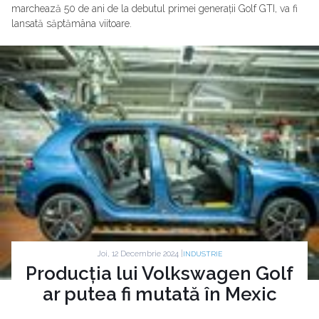
marchează 50 de ani de la debutul primei generații Golf GTI, va fi
lansată săptămâna viitoare.
Joi, 12 Decembrie 2024 |
INDUSTRIE
Producția lui Volkswagen Golf
ar putea fi mutată în Mexic