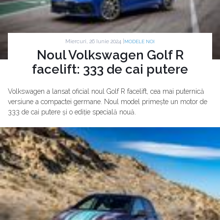
Miercuri, 26 Iunie 2024 |
MODELE NOI
Noul Volkswagen Golf R
facelift: 333 de cai putere
Volkswagen a lansat oficial noul Golf R facelift, cea mai puternică
versiune a compactei germane. Noul model primește un motor de
333 de cai putere și o ediție specială nouă.