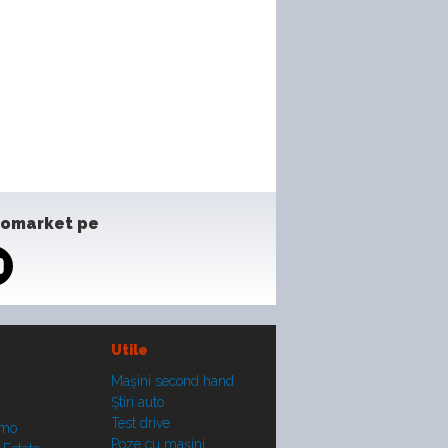
tomarket pe
Utile
Maşini second hand
Ştiri auto
Test drive
smo
Poze cu maşini