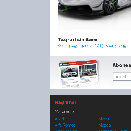
Tag-uri similare
Koenigsegg
,
geneva 2019
,
Koenigsegg J
Abonea
Maşini noi
Mărci auto
Abarth
Maserati
Alfa Romeo
Mazda