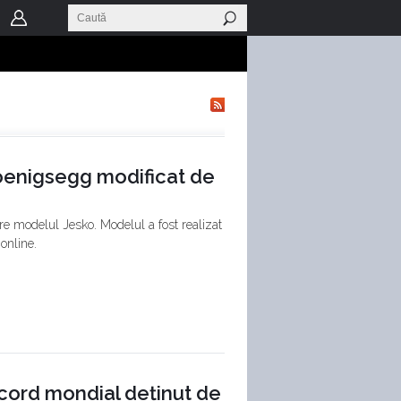
oenigsegg modificat de
e modelul Jesko. Modelul a fost realizat
online.
cord mondial deținut de