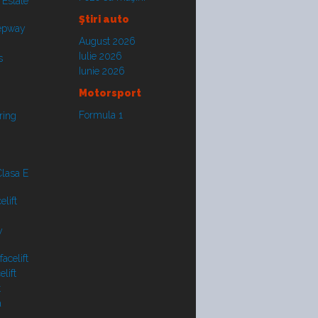
 Estate
Ştiri auto
tepway
August 2026
Iulie 2026
s
Iunie 2026
Motorsport
Formula 1
ring
lasa E
lift
y
acelift
lift
t
a