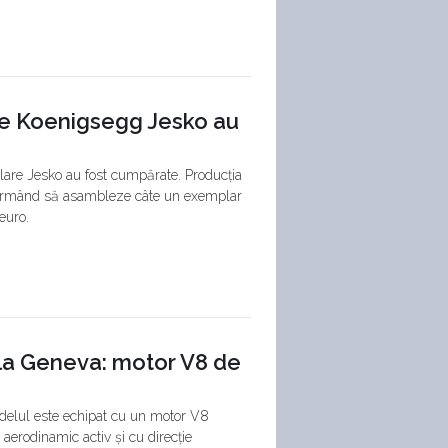
re Koenigsegg Jesko au
lare Jesko au fost cumpărate. Producția
 urmând să asambleze câte un exemplar
euro.
 la Geneva: motor V8 de
delul este echipat cu un motor V8
 aerodinamic activ și cu direcție