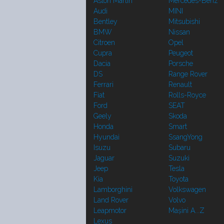
Aston Martin
Mercedes-Benz
Audi
MINI
Bentley
Mitsubishi
BMW
Nissan
Citroen
Opel
Cupra
Peugeot
Dacia
Porsche
DS
Range Rover
Ferrari
Renault
Fiat
Rolls-Royce
Ford
SEAT
Geely
Skoda
Honda
Smart
Hyundai
SsangYong
Isuzu
Subaru
Jaguar
Suzuki
Jeep
Tesla
Kia
Toyota
Lamborghini
Volkswagen
Land Rover
Volvo
Leapmotor
Mașini A...Z
Lexus