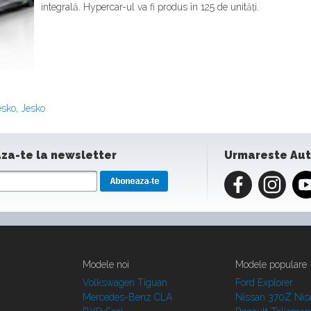
integrală. Hypercar-ul va fi produs în 125 de unități.
esko
,
Jesko
za-te la newsletter
Urmareste Au
Modele noi
Modele populare
Volkswagen Tiguan
Ford Explorer
Mercedes-Benz CLA
Nissan 370Z Ni