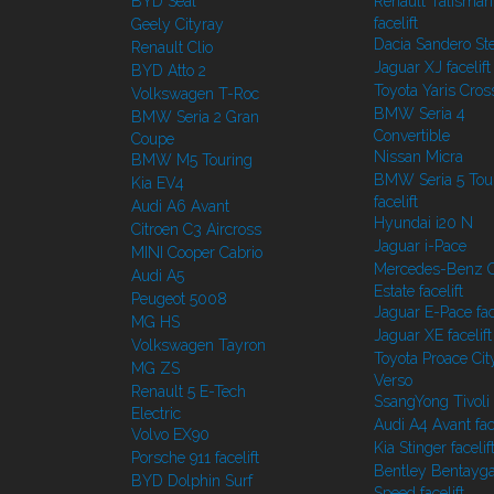
BYD Seal
Renault Talisman
facelift
Geely Cityray
Dacia Sandero S
Renault Clio
Jaguar XJ facelift
BYD Atto 2
Toyota Yaris Cros
Volkswagen T-Roc
BMW Seria 4
BMW Seria 2 Gran
Convertible
Coupe
Nissan Micra
BMW M5 Touring
BMW Seria 5 Tou
Kia EV4
facelift
Audi A6 Avant
Hyundai i20 N
Citroen C3 Aircross
Jaguar i-Pace
MINI Cooper Cabrio
Mercedes-Benz C
Audi A5
Estate facelift
Peugeot 5008
Jaguar E-Pace face
MG HS
Jaguar XE facelift
Volkswagen Tayron
Toyota Proace Cit
MG ZS
Verso
Renault 5 E-Tech
SsangYong Tivoli f
Electric
Audi A4 Avant face
Volvo EX90
Kia Stinger facelif
Porsche 911 facelift
Bentley Bentayg
BYD Dolphin Surf
Speed facelift