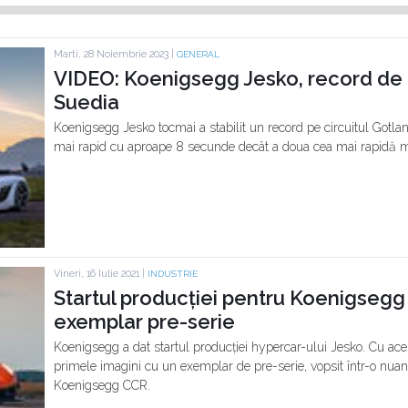
Marti, 28 Noiembrie 2023 |
GENERAL
VIDEO: Koenigsegg Jesko, record de t
Suedia
Koenigsegg Jesko tocmai a stabilit un record pe circuitul Gotla
mai rapid cu aproape 8 secunde decât a doua cea mai rapidă ma
Vineri, 16 Iulie 2021 |
INDUSTRIE
Startul producției pentru Koenigsegg 
exemplar pre-serie
Koenigsegg a dat startul producției hypercar-ului Jesko. Cu ace
primele imagini cu un exemplar de pre-serie, vopsit într-o nuan
Koenigsegg CCR.