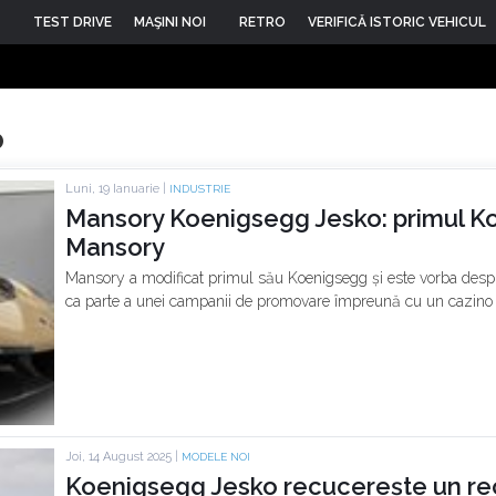
TEST DRIVE
MAŞINI NOI
RETRO
VERIFICĂ ISTORIC VEHICUL
o
Luni, 19 Ianuarie |
INDUSTRIE
Mansory Koenigsegg Jesko: primul K
Mansory
Mansory a modificat primul său Koenigsegg și este vorba despr
ca parte a unei campanii de promovare împreună cu un cazino 
Joi, 14 August 2025 |
MODELE NOI
Koenigsegg Jesko recucerește un re