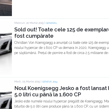
Miercuri, 20 Martie 2019 |
GENERAL
Sold out! Toate cele 125 de exempla
fost cumpărate
Christian Von Koenigsegg a anunțat că toate cele 125 de exemp
noului hypercar de 1.600 CP va demara în 2020, Koenigsegg
pe săptămână. Prețul de pornire a fost de circa 2.5 milioane de 
Marti, 05 Martie 2019 |
GENEVA 2019
Noul Koenigsegg Jesko a fost lansat
5.0 litri cu până la 1.600 CP
Jesko este numele noului hypercar pregătit de Koenigsegg. Mo
biturbo de 5.0 litri care produce până la 1.600 CP, cu un sistem