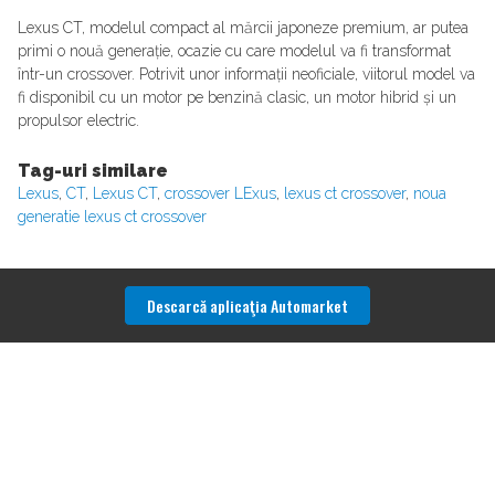
Lexus CT, modelul compact al mărcii japoneze premium, ar putea
primi o nouă generație, ocazie cu care modelul va fi transformat
într-un crossover. Potrivit unor informații neoficiale, viitorul model va
fi disponibil cu un motor pe benzină clasic, un motor hibrid și un
propulsor electric.
Tag-uri similare
Lexus
,
CT
,
Lexus CT
,
crossover LExus
,
lexus ct crossover
,
noua
generatie lexus ct crossover
Descarcă aplicaţia Automarket