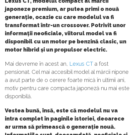
Lexus CT, modelul compact al mărcii
japoneze premium, ar putea primi o nouă
generație, ocazie cu care modelul va fi
transformat într-un crossover. Potrivit unor
informații neoficiale, viitorul model va fi
disponibil cu un motor pe benzină clasic, un
motor hibrid și un propulsor electric.
Mai devreme în acest an,
Lexus CT
a fost
pensionat. Cel mai accesibil model al mărcii nipone
a avut parte de o cerere foarte mică în ultimii ani,
motiv pentru care compacta japoneză nu mai este
disponibilă.
Vestea bună, însă, este că modelul nu va
intra complet în paginile istoriei, deoarece
ar urma să primească o generație nouă.
Informațiile sunt, deocamdată, neoficiale și