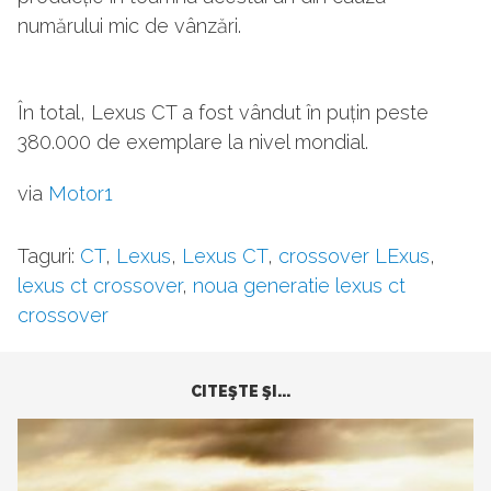
numărului mic de vânzări.
În total, Lexus CT a fost vândut în puțin peste
380.000 de exemplare la nivel mondial.
via
Motor1
Taguri:
CT
,
Lexus
,
Lexus CT
,
crossover LExus
,
lexus ct crossover
,
noua generatie lexus ct
crossover
CITEŞTE ŞI...