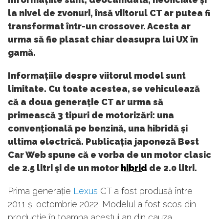
la nivel de zvonuri, însă viitorul CT ar putea fi
transformat într-un crossover. Acesta ar
urma să fie plasat chiar deasupra lui UX în
gamă.
Informațiile despre viitorul model sunt
limitate. Cu toate acestea, se vehiculează
că a doua generație CT ar urma să
primească 3 tipuri de motorizări: una
convențională pe benzină, una hibridă și
ultima electrică. Publicația japoneză Best
Car Web spune că e vorba de un motor clasic
de 2.5 litri și de un motor
hibrid
de 2.0 litri.
Prima generație
Lexus
CT a fost produsă între
2011 și octombrie 2022. Modelul a fost scos din
producție în toamna acestui an din cauza