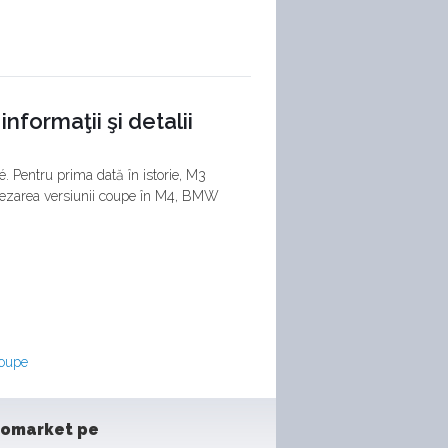
formaţii şi detalii
. Pentru prima dată în istorie, M3
otezarea versiunii coupe în M4, BMW
oupe
tomarket pe