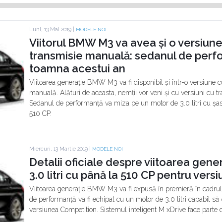
Luni, 13 Mai 2019 |
MODELE NOI
Viitorul BMW M3 va avea și o versiune 
transmisie manuală: sedanul de perfo
toamna acestui an
Viitoarea generație BMW M3 va fi disponibil și într-o versiune c
manuală. Alături de aceasta, nemții vor veni și cu versiuni cu tr
Sedanul de performanță va miza pe un motor de 3.0 litri cu șase
510 CP.
Miercuri, 13 Martie 2019 |
MODELE NOI
Detalii oficiale despre viitoarea ge
3.0 litri cu până la 510 CP pentru ver
Viitoarea generație BMW M3 va fi expusă în premieră în cadrul 
de performanță va fi echipat cu un motor de 3.0 litri capabil s
versiunea Competition. Sistemul inteligent M xDrive face parte d