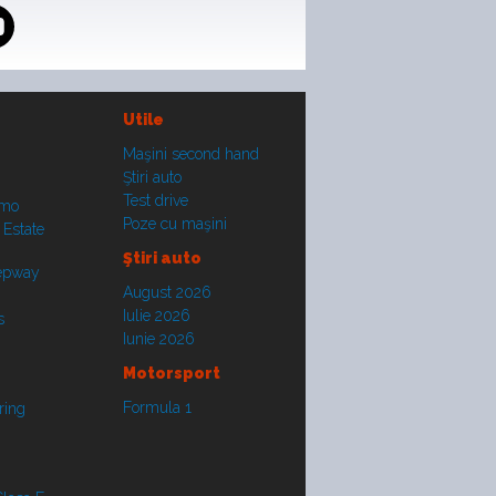
Utile
Maşini second hand
Ştiri auto
Test drive
smo
Poze cu maşini
 Estate
Ştiri auto
tepway
August 2026
Iulie 2026
s
Iunie 2026
Motorsport
Formula 1
ring