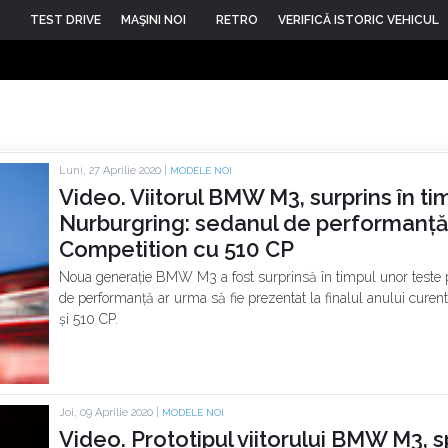
TEST DRIVE
MAŞINI NOI
RETRO
VERIFICĂ ISTORIC VEHICUL
Luni, 27 Aprilie 2020 |
MODELE NOI
Video. Viitorul BMW M3, surprins în ti
Nurburgring: sedanul de performanță
Competition cu 510 CP
Noua generație BMW M3 a fost surprinsă în timpul unor teste p
de performanță ar urma să fie prezentat la finalul anului curent 
și 510 CP.
Joi, 09 Aprilie 2020 |
MODELE NOI
Video. Prototipul viitorului BMW M3, sp