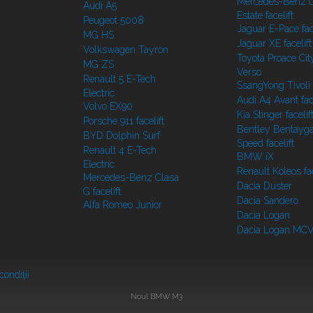
Mercedes-Benz C
Audi A5
Estate facelift
Peugeot 5008
Jaguar E-Pace face
MG HS
Jaguar XE facelift
Volkswagen Tayron
Toyota Proace Cit
MG ZS
Verso
Renault 5 E-Tech
SsangYong Tivoli f
Electric
Audi A4 Avant face
Volvo EX90
Kia Stinger facelif
Porsche 911 facelift
Bentley Bentayg
BYD Dolphin Surf
Speed facelift
Renault 4 E-Tech
BMW iX
Electric
Renault Koleos fac
Mercedes-Benz Clasa
Dacia Duster
G facelift
Dacia Sandero
Alfa Romeo Junior
Dacia Logan
Dacia Logan MC
condiţii
Noul BMW M3