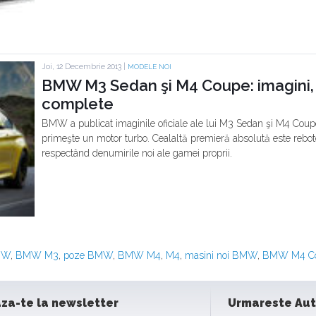
Joi, 12 Decembrie 2013 |
MODELE NOI
BMW M3 Sedan şi M4 Coupe: imagini, in
complete
BMW a publicat imaginile oficiale ale lui M3 Sedan şi M4 Coupé
primeşte un motor turbo. Cealaltă premieră absolută este reb
respectând denumirile noi ale gamei proprii.
BMW
,
BMW M3
,
poze BMW
,
BMW M4
,
M4
,
masini noi BMW
,
BMW M4 C
za-te la newsletter
Urmareste Au