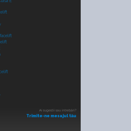
lasa E
lift
y
acelift
lift
t
a
elift
V
Ai sugestii sau intrebări?
Trimite-ne mesajul tău