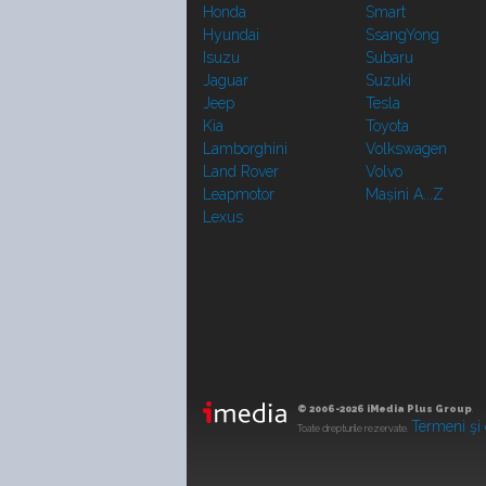
Honda
Smart
Hyundai
SsangYong
Isuzu
Subaru
Jaguar
Suzuki
Jeep
Tesla
Kia
Toyota
Lamborghini
Volkswagen
Land Rover
Volvo
Leapmotor
Mașini A...Z
Lexus
© 2006-2026 iMedia Plus Group
.
Termeni şi 
Toate drepturile rezervate.