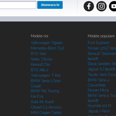
Modele noi
Modele populare
Volkswagen Tiguan
Ford Explorer
Mercedes-Benz CLA
Nissan 370Z Ni
BYD Seal
Renault Talisman
facelift
Geely Cityray
Dacia Sandero S
Renault Clio
Jaguar XJ facelift
BYD Atto 2
Toyota Yaris Cros
Volkswagen T-Roc
BMW Seria 4
BMW Seria 2 Gran
Convertible
Coupe
Nissan Micra
BMW M5 Touring
BMW Seria 5 Tou
Kia EV4
facelift
Audi A6 Avant
Hyundai i20 N
Citroen C3 Aircross
Jaguar i-Pace
MINI Cooper Cabrio