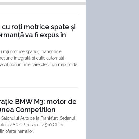
cu roți motrice spate și
rmanță va fi expus în
u roți motrice spate și transmisie
acțiune integrală și cutie automată.
 cilindri în linie care oferă un maxim de
nerație BMW M3: motor de
siunea Competition
Salonului Auto de la Frankfurt. Sedanul
ă ofere 480 CP, respectiv 510 CP pe
in oferta nemților.