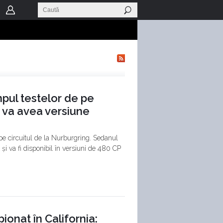
mpul testelor de pe
 va avea versiune
e circuitul de la Nurburgring. Sedanul
și va fi disponibil în versiuni de 480 CP
ionat în California: