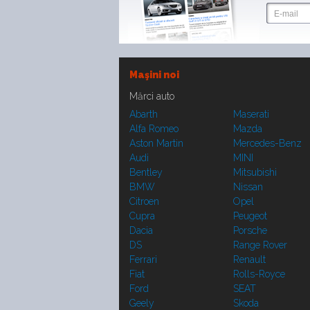
Maşini noi
Mărci auto
Abarth
Maserati
Alfa Romeo
Mazda
Aston Martin
Mercedes-Benz
Audi
MINI
Bentley
Mitsubishi
BMW
Nissan
Citroen
Opel
Cupra
Peugeot
Dacia
Porsche
DS
Range Rover
Ferrari
Renault
Fiat
Rolls-Royce
Ford
SEAT
Geely
Skoda