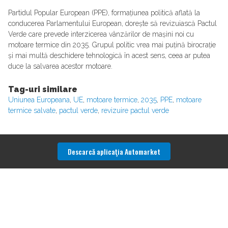
Partidul Popular European (PPE), formațiunea politică aflată la
conducerea Parlamentului European, dorește să revizuiască Pactul
Verde care prevede interzicerea vânzărilor de mașini noi cu
motoare termice din 2035. Grupul politic vrea mai puțină birocrație
și mai multă deschidere tehnologică în acest sens, ceea ar putea
duce la salvarea acestor motoare.
Tag-uri similare
Uniunea Europeana
,
UE
,
motoare termice
,
2035
,
PPE
,
motoare
termice salvate
,
pactul verde
,
revizuire pactul verde
Descarcă aplicaţia Automarket