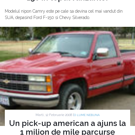
Modelul nipon Camry este pe cale sa devina cel mai vandut din
SUA, depasind Ford F-150 si Chevy Silverado.
Marti, 12 Februarie 2008 |
O LUME NEBUNA
Un pick-up american a ajuns la
1 milion de mile parcurse