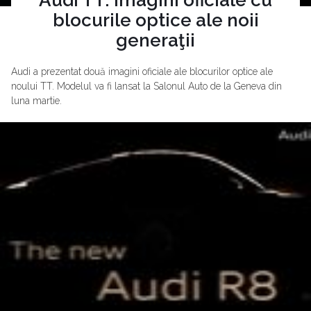
blocurile optice ale noii
generaţii
Audi a prezentat două imagini oficiale ale blocurilor optice ale
noului TT. Modelul va fi lansat la Salonul Auto de la Geneva din
luna martie.