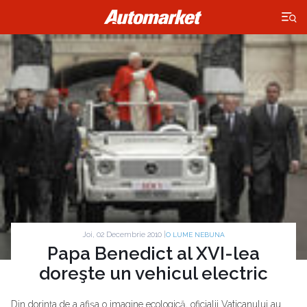
×
Joi, 02 Decembrie 2010 |
O LUME NEBUNA
Papa Benedict al XVI-lea
doreşte un vehicul electric
Din dorinţa de a afişa o imagine ecologică, oficialii Vaticanului au