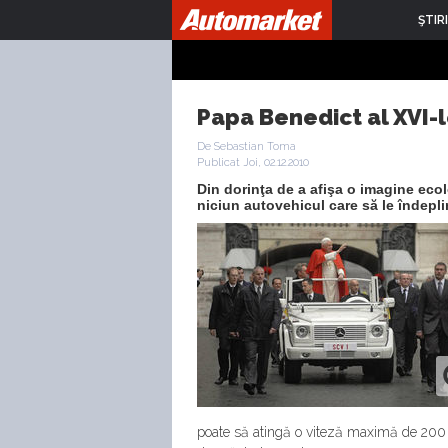
ŞTIRI
Papa Benedict al XVI-l
De Sebastian Toma
Publicat Joi, 02.12.2010
Din dorinţa de a afişa o imagine eco
niciun autovehicul care să le îndepli
poate să atingă o viteză maximă de 200 k