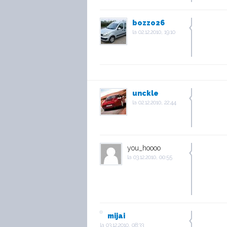
bozzo26
la
02.12.2010, 19:10
unckle
la
02.12.2010, 22:44
you_hoooo
la
03.12.2010, 00:55
mijai
la
03.12.2010, 08:33