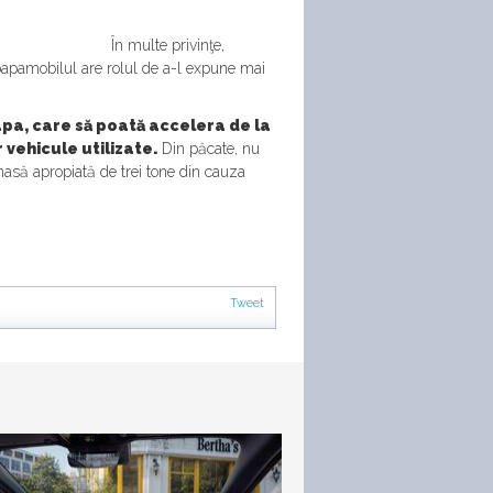
În multe privinţe,
 papamobilul are rolul de a-l expune mai
apa, care să poată accelera de la
 vehicule utilizate.
Din păcate, nu
 masă apropiată de trei tone din cauza
Tweet