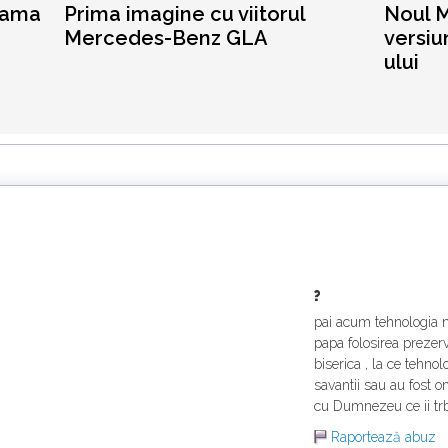
gama
Prima imagine cu viitorul
Noul 
Mercedes-Benz GLA
versiu
ului
?
pai acum tehnologia 
papa folosirea prezerv
biserica , la ce tehno
savantii sau au fost o
cu Dumnezeu ce ii trb
Raportează abuz