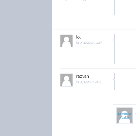
lol
la
03.12.2010, 11:45
razvan
la
03.12.2010, 21:05
Modifica
avatar