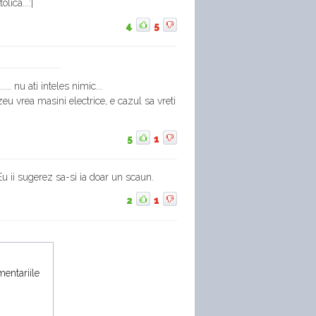
olica...:|
4
5
..... nu ati inteles nimic...
u vrea masini electrice, e cazul sa vreti
5
1
 Eu ii sugerez sa-si ia doar un scaun.
2
1
mentariile