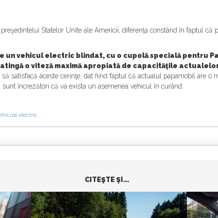
reşedintelui Statelor Unite ale Americii, diferenţa constând în faptul că
e un vehicul electric blindat, cu o cupolă specială pentru P
 atingă o viteză maximă apropiată de capacităţile actualelor
l să satisfacă aceste cerinţe, dat fiind faptul că actualul papamobil are o
lui sunt încrezători că va exista un asemenea vehicul în curând.
ehicule electric
CITEŞTE ŞI...