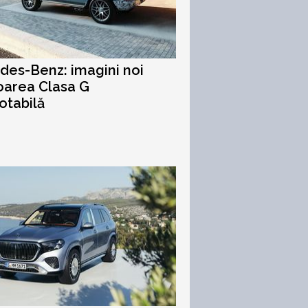
es-Benz: imagini noi
toarea Clasa G
otabilă