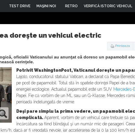
TEST DRIVE
MAŞINI NOI
RETRO
VERIFICĂ ISTORIC VEHICUL
ea doreşte un vehicul electric
Printeaza
logică, oficialii Vaticanului au anunţat că doresc un papamobil el
nească cerinţele.
Potrivit WashingtonPost, Vaticanul doreşte un papa
Lajolo, conducătorul statului Vatican, a declarat că Papa Benedict
pe post de papamobil. Totul stă în spatele dorinţei Papei de a tra
energiei ecologice. Actualul papamobil este un SUV
Mercedes-
Papei. Fie că vorbim de un ML sau un G-Klasse, Mercedes răm
perioadă îndelungată de vreme.
Deşi pare simplu la prima vedere, un papamobil elect
complicată.
Aparent, vorbim de un vehicul care trebuie să par
încărcătura sa fiind blindajul şi un număr mic de pasageri. Cee
m/h, dacă ar fi vreodată nevoie, iar accelerarea de la 0 la 100 km/h est