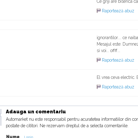
Ce griji are biserica cat
Raportează abuz
ignorantilor.... ce naiba
Mesajul este: Dumneze
si voi... offff...
Raportează abuz
El vrea ceva electric.
Raportează abuz
Adauga un comentariu
Automarket nu este responsabil pentru acuratetea informatiilor din co
postate de cititori. Ne rezervam dreptul de a selecta comentariile.
Nume
Login