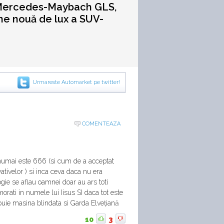
Mercedes-Maybach GLS,
ne nouă de lux a SUV-
Urmareste Automarket pe twitter!
COMENTEAZA
numai este 666 (si cum de a acceptat
ativelor ) si inca ceva daca nu era
logie se aflau oamnei doar au ars toti
morati in numele lui Iisus SI daca tot este
uie masina blindata si Garda Elvețiană
10
3