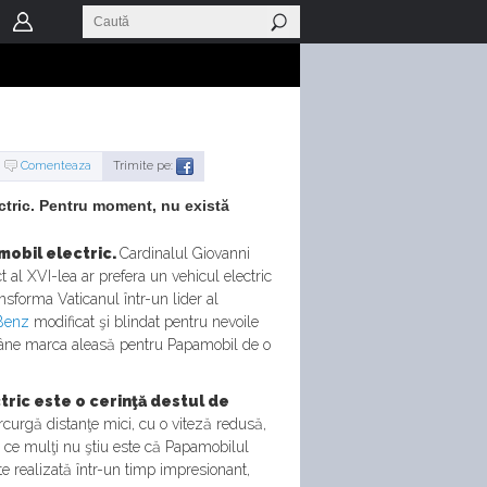
Comenteaza
Trimite pe:
ectric. Pentru moment, nu există
mobil electric.
Cardinalul Giovanni
 al XVI-lea ar prefera un vehicul electric
nsforma Vaticanul într-un lider al
Benz
modificat şi blindat pentru nevoile
âne marca aleasă pentru Papamobil de o
ric este o cerinţă destul de
curgă distanţe mici, cu o viteză redusă,
a ce mulţi nu ştiu este că Papamobilul
e realizată într-un timp impresionant,