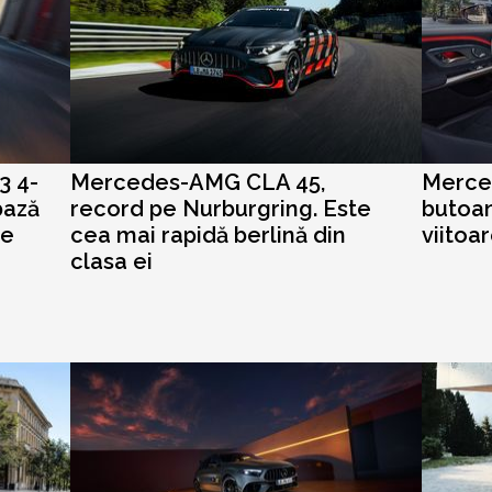
3 4-
Mercedes-AMG CLA 45,
Merce
bază
record pe Nurburgring. Este
butoan
ie
cea mai rapidă berlină din
viitoa
clasa ei