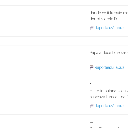
dar de ce ii trebuie m
dor picioarele:D
Raportează abuz
Papa ar face bine sa-
....
Raportează abuz
-
Hitler in sutana si cu
salveaza lumea... da D
Raportează abuz
...