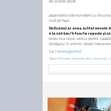
dar păstrat secret.
papamobilul este echivalent cu limuzina p
mult pe Papă.
Vaticanul ar avea astfel nevoie d
0 la 100 km/h foarte repede şi să
există încă niciun vehicul electric capabi
blindajului. În schimb, oficialii Vaticanu
Via |
WashingtonPost
Taguri:
Mercedes
,
Mercedes-Benz
,
papamobil
,
v