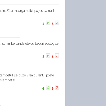
asina??sa mearga naibii pe jos ca nu-l
2
5
si schimbe candelele cu becuri ecologice
3
5
 zambetul pe buze vrea curent... poate
oamne!!!!!!!
4
5