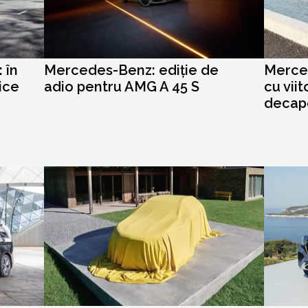
 în
Mercedes-Benz: ediție de
Merced
ice
adio pentru AMG A 45 S
cu vii
decap