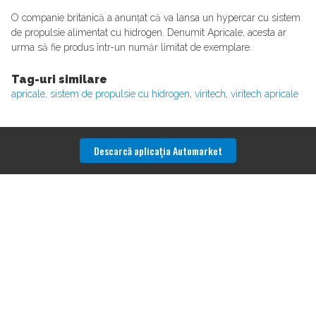
O companie britanică a anunțat că va lansa un hypercar cu sistem
de propulsie alimentat cu hidrogen. Denumit Apricale, acesta ar
urma să fie produs într-un număr limitat de exemplare.
Tag-uri similare
apricale
,
sistem de propulsie cu hidrogen
,
viritech
,
viritech apricale
Descarcă aplicaţia Automarket