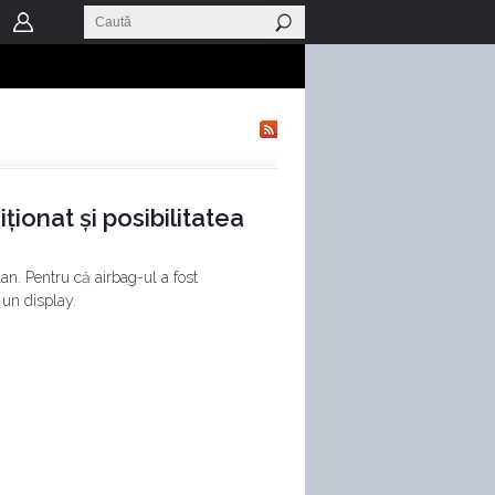
ționat și posibilitatea
n. Pentru că airbag-ul a fost
 un display.