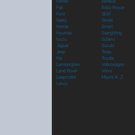
Ferrari
Renault
Fiat
Rolls-Royce
Ford
SEAT
Geely
Skoda
Honda
Smart
Hyundai
SsangYong
Isuzu
Subaru
Jaguar
Suzuki
Jeep
Tesla
Kia
Toyota
Lamborghini
Volkswagen
Land Rover
Volvo
Leapmotor
Mașini A...Z
Lexus