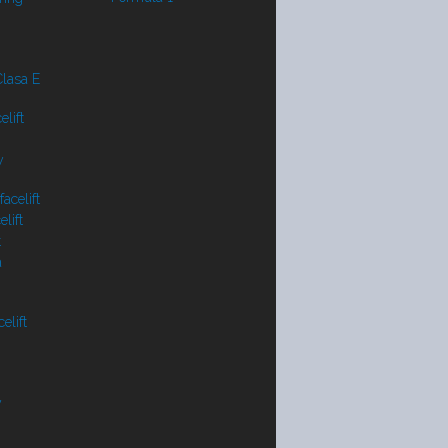
lasa E
lift
y
acelift
lift
t
a
elift
V