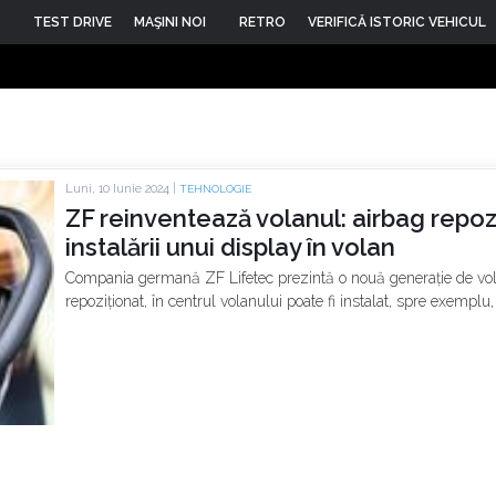
TEST DRIVE
MAŞINI NOI
RETRO
VERIFICĂ ISTORIC VEHICUL
Luni, 10 Iunie 2024 |
TEHNOLOGIE
ZF reinventează volanul: airbag repozi
instalării unui display în volan
Compania germană ZF Lifetec prezintă o nouă generație de vola
repoziționat, în centrul volanului poate fi instalat, spre exemplu,