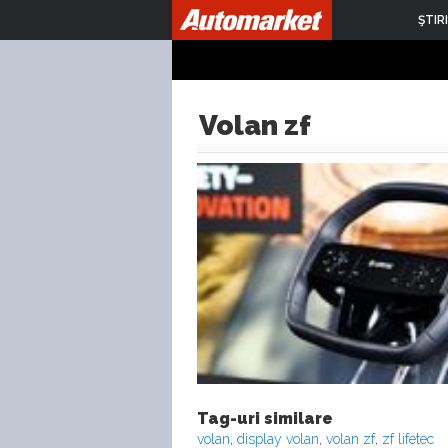
ŞTIRI
Volan zf
Tag-uri similare
volan
,
display volan
,
volan zf
,
zf lifetec