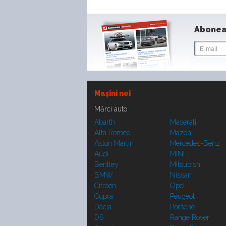
Abonea
Maşini noi
Mărci auto
Abarth
Maserati
Alfa Romeo
Mazda
Aston Martin
Mercedes-Benz
Audi
MINI
Bentley
Mitsubishi
BMW
Nissan
Citroen
Opel
Cupra
Peugeot
Dacia
Porsche
DS
Range Rover