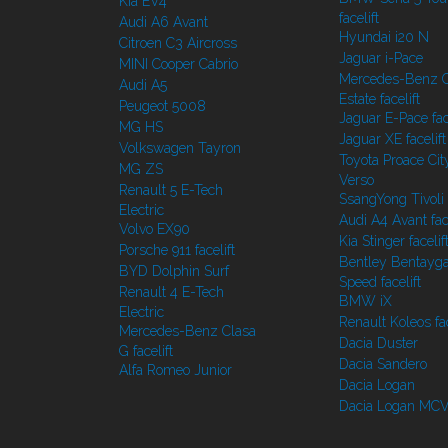
Kia EV4
facelift
Audi A6 Avant
Hyundai i20 N
Citroen C3 Aircross
Jaguar i-Pace
MINI Cooper Cabrio
Mercedes-Benz C
Audi A5
Estate facelift
Peugeot 5008
Jaguar E-Pace face
MG HS
Jaguar XE facelift
Volkswagen Tayron
Toyota Proace Cit
MG ZS
Verso
Renault 5 E-Tech
SsangYong Tivoli f
Electric
Audi A4 Avant face
Volvo EX90
Kia Stinger facelif
Porsche 911 facelift
Bentley Bentayg
BYD Dolphin Surf
Speed facelift
Renault 4 E-Tech
BMW iX
Electric
Renault Koleos fac
Mercedes-Benz Clasa
Dacia Duster
G facelift
Dacia Sandero
Alfa Romeo Junior
Dacia Logan
Dacia Logan MC