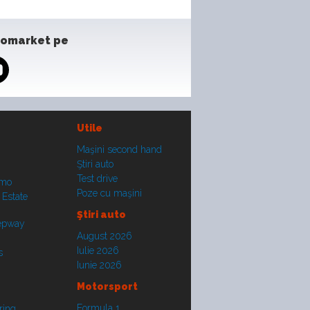
tomarket pe
Utile
Maşini second hand
Ştiri auto
Test drive
smo
Poze cu maşini
 Estate
Ştiri auto
tepway
August 2026
Iulie 2026
s
Iunie 2026
Motorsport
Formula 1
ring