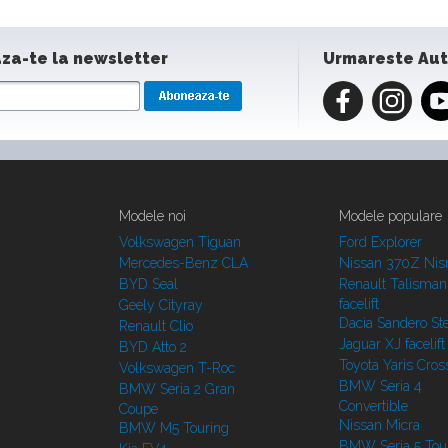
za-te la newsletter
Urmareste Au
Modele noi
Modele populare
Volkswagen Tiguan
Ford Explorer
Mercedes-Benz CLA
Nissan 370Z Ni
BYD Seal
Renault Talisman
facelift
Geely Cityray
Dacia Sandero S
Renault Clio
Jaguar XJ facelift
BYD Atto 2
Toyota Yaris Cros
Volkswagen T-Roc
BMW Seria 4
BMW Seria 2 Gran
Convertible
Coupe
Nissan Micra
BMW M5 Touring
BMW Seria 5 Tou