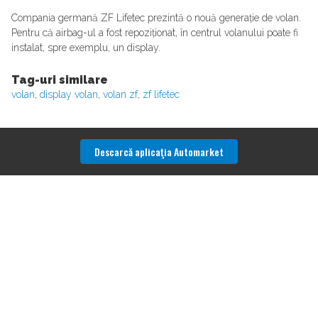
Compania germană ZF Lifetec prezintă o nouă generație de volan.
Pentru că airbag-ul a fost repoziționat, în centrul volanului poate fi
instalat, spre exemplu, un display.
Tag-uri similare
volan
,
display volan
,
volan zf
,
zf lifetec
Descarcă aplicaţia Automarket