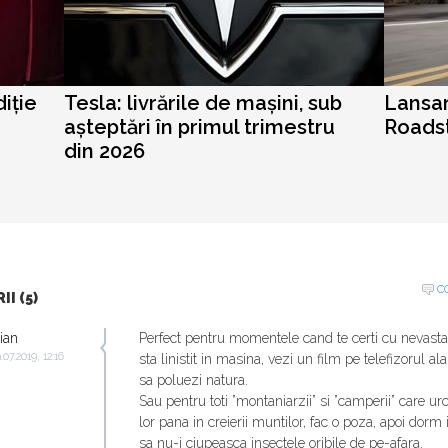
iție
Tesla: livrările de mașini, sub
Lansar
așteptări în primul trimestru
Roadst
din 2026
C
I (5)
ian
Perfect pentru momentele cand te certi cu nevast
.07.2019, 12:16
sta linistit in masina, vezi un film pe telefizorul al
sa poluezi natura.
Sau pentru toti ”montaniarzii” si ”camperii” care ur
lor pana in creierii muntilor, fac o poza, apoi dorm
sa nu-i ciupeasca insectele oribile de pe-afara.