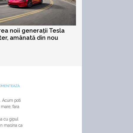
ea noii generații Tesla
er, amânată din nou
OMENTEAZA
a. Acum poti
a mare, fara
ca cu gipul
 in masina ca