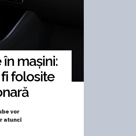
 în mașini:
i folosite
onară
tube vor
ar atunci