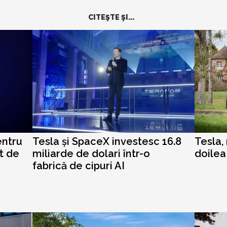
CITEŞTE ŞI...
entru
Tesla și SpaceX investesc 16.8
Tesla,
rt de
miliarde de dolari într-o
doilea
fabrică de cipuri AI