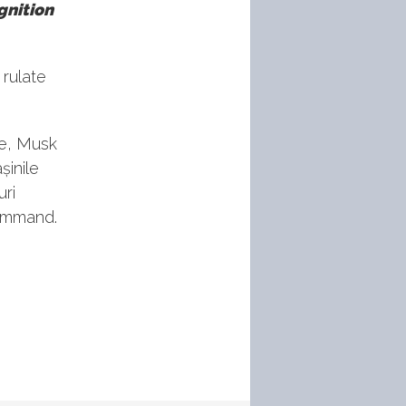
ognition
 rulate
ie, Musk
șinile
uri
Command.