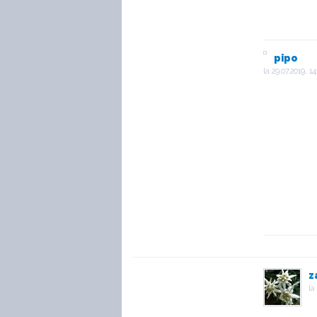
pipo
la
29.07.2019, 14
z
la