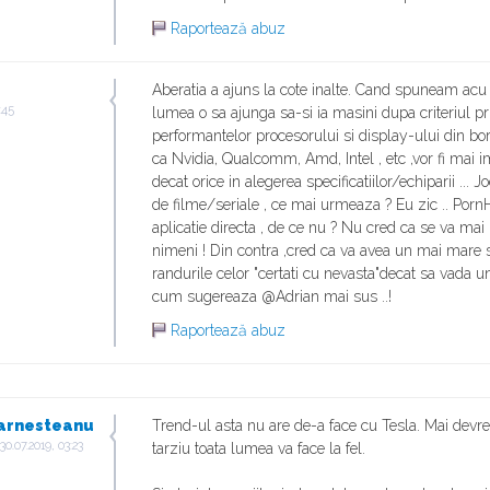
Raportează abuz
Aberatia a ajuns la cote inalte. Cand spuneam acu 
:45
lumea o sa ajunga sa-si ia masini dupa criteriul pr
performantelor procesorului si display-ului din b
ca Nvidia, Qualcomm, Amd, Intel , etc ,vor fi mai 
decat orice in alegerea specificatiilor/echiparii ... J
de filme/seriale , ce mai urmeaza ? Eu zic .. Porn
aplicatie directa , de ce nu ? Nu cred ca se va ma
nimeni ! Din contra ,cred ca va avea un mai mare 
randurile celor "certati cu nevasta"decat sa vada u
cum sugereaza @Adrian mai sus ..!
Raportează abuz
arnesteanu
Trend-ul asta nu are de-a face cu Tesla. Mai dev
30.07.2019, 03:23
tarziu toata lumea va face la fel.