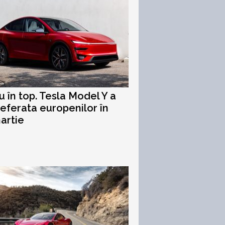
u în top. Tesla Model Y a
referata europenilor în
artie