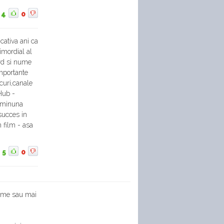
4
0
cativa ani ca
imordial al
ord si nume
importante
ocuri,canale
Hub -
i minuna
succes in
n film - asa
5
0
reme sau mai