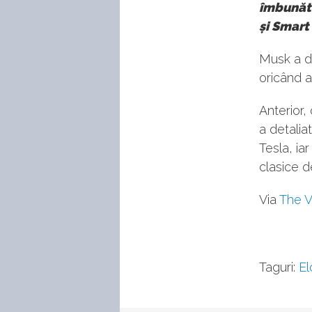
îmbunătă
și Smar
Musk a de
oricând 
Anterior,
a detalia
Tesla, ia
clasice d
Via
The 
Taguri:
E