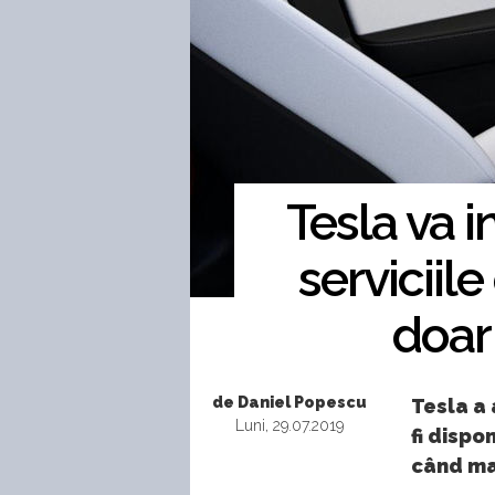
Tesla va i
serviciil
doar
de Daniel Popescu
Tesla a 
Luni, 29.07.2019
fi dispo
când ma