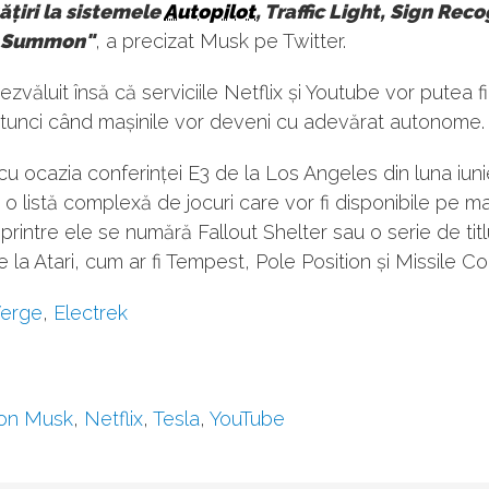
țiri la sistemele
Autopilot
, Traffic Light, Sign Rec
t Summon"
, a precizat Musk pe Twitter.
zvăluit însă că serviciile Netflix și Youtube vor putea fi
atunci când mașinile vor deveni cu adevărat autonome.
 cu ocazia conferinței E3 de la Los Angeles din luna iun
t o listă complexă de jocuri care vor fi disponibile pe ma
r printre ele se numără Fallout Shelter sau o serie de titl
e la Atari, cum ar fi Tempest, Pole Position și Missile 
Verge
,
Electrek
lon Musk
,
Netflix
,
Tesla
,
YouTube