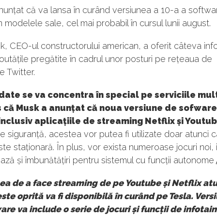
nunțat că va lansa în curând versiunea a 10-a a softwa
în modelele sale, cel mai probabil în cursul lunii august.
, CEO-ul constructorului american, a oferit câteva info
utățile pregătite în cadrul unor posturi pe rețeaua de
e Twitter.
ate se va concentra în special pe serviciile mul
s că Musk a anunțat că noua versiune de sofware
inclusiv aplicațiile de streaming Netflix și Youtub
 siguranță, acestea vor putea fi utilizate doar atunci 
te staționară. În plus, vor exista numeroase jocuri noi, 
ză și îmbunătățiri pentru sistemul cu funcții autonome
tea de a face streaming de pe Youtube și Netflix at
ste oprită va fi disponibilă în curând pe Tesla. Vers
re va include o serie de jocuri și funcții de infotai