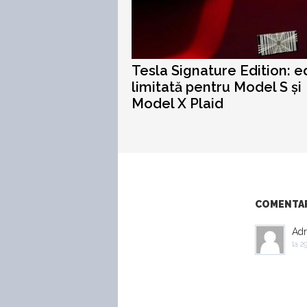
Tesla Signature Edition: ed
limitată pentru Model S și
Model X Plaid
COMENTARI
Adr
la
29