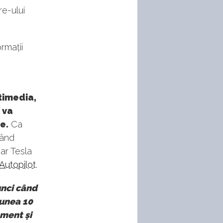
re-ului
rmații
timedia,
 va
e.
Ca
când
iar Tesla
Autopilot
.
unci când
iunea 10
nment și