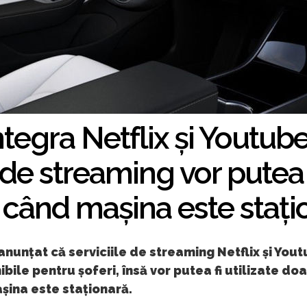
ntegra Netflix și Youtube
e de streaming vor putea f
 când mașina este stați
anunțat că serviciile de streaming Netflix și You
nibile pentru șoferi, însă vor putea fi utilizate do
șina este staționară.