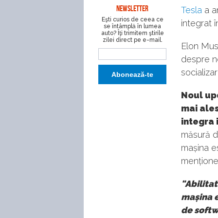
NEWSLETTER
Tesla
a a
Eşti curios de ceea ce
integrat 
se întâmplă în lumea
auto? Îţi trimitem ştirile
zilei direct pe e-mail.
Elon Musk
despre no
socializar
Noul upd
mai ale
integra 
măsură de
mașina es
menționea
"Abilita
mașina e
de softwa