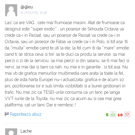
@@eu
la
27.03.2015, 15:46
Las' ca are VAG , cele mai frumoase masini. Atat de frumoase ca
designul este ''super exotic'' , un posesor de Skhouda Octavia va
crede ca-i in Passat, sau un posesor de Passat va crede ca-i in
Octavia, sau un posesor de Fabia va crede ca-i in Polo, si tot asa. Iti
da ''multa'' emotie cand te uti la ele, la fel cum iti da ''mare'' emotie
cand ti se strica ceva si tre' sa te duci ca prostu la service, sa mai
pierzi o zi de la serviciu, sa mai pierzi si din salariu, sa-ti mai faci si
nervi, sa mai dai si bani ca nah, nu mai e in garantie , si tot asa. Nu
mai vb de grafica meniurilor multimedia care arata la toate la fel,
plus de asta harta Europei nu-i actualizata, grafica e de acum 10
ani, pozitionarea lor e sub limita vizibilitatii si a bunei gestionari in
trafic. Nu mai zic ca TESEI-urile consuma ca un tanc pe langa
VVT-iurile de la Toyota, nu mai zic ca acum au si cea mai grea
platforma, cat un tanc Dar e nemtesc !
Raportează abuz
6
10
Lache