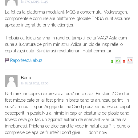
la
27.03.2015, 21:45
La fel ca la platforma modulară MQB a concernului Volkswagen,
componentele comune ale platformei globale TNGA sunt ascunse
aproape integral de privirile clienţilor.
Trebuia ca toiota sa vina in rand cu tampitii de la VAG? Asta cam
suna a lucratura de prim ministru .Adica un pic de inspiratie ,o
copiutza,si gata .Sunt iarasi revolutionari. Halal comentarii!
Raportează abuz
3
2
Berta
la
28.03.2015, 22:00
Partzare, iar copiezi expresile altora? iar te crezi Einstain ? Cand ai
fost mic,de cate ori ai fost prins in brate cand te aruncau parintii in
sus?Din nou iti spun.Ai grija de tine.Cand ploua sa nu iesi cu capul
descoperit in ploaie.Nu ai nimic in cap,iar picaturile de ploaie cand
lovesc ceva gol fac un zgomot extrem de enervant.S-ar putea sa
innebunesti. Prietena ce zice cand te vede in halul asta ? Iti pune o
compresie de apa pe frunte? I don't give.......I don't now.