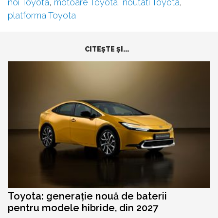
noi Toyota
,
motoare Toyota
,
noutati Toyota
,
platforma Toyota
CITEŞTE ŞI...
Toyota: generație nouă de baterii
pentru modele hibride, din 2027