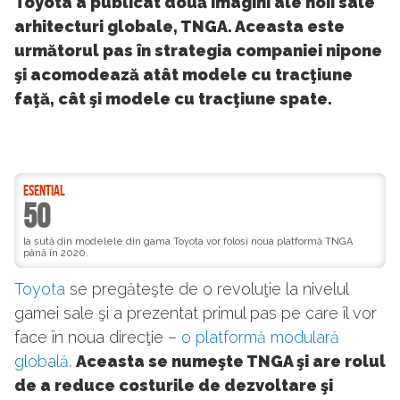
Toyota a publicat două imagini ale noii sale
arhitecturi globale, TNGA. Aceasta este
următorul pas în strategia companiei nipone
şi acomodează atât modele cu tracţiune
faţă, cât şi modele cu tracţiune spate.
ESENTIAL
50
la sută din modelele din gama Toyota vor folosi noua platformă TNGA
până în 2020.
Toyota
se pregăteşte de o revoluţie la nivelul
gamei sale şi a prezentat primul pas pe care îl vor
face în noua direcţie –
o platformă modulară
globală
.
Aceasta se numeşte TNGA şi are rolul
de a reduce costurile de dezvoltare şi