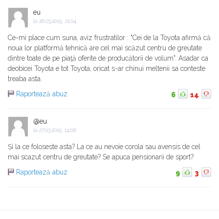
eu
la
26.03.2015, 21:04
Ce-mi place cum suna, aviz frustratilor : "Cei de la Toyota afirmă că
noua lor platformă tehnică are cel mai scăzut centru de greutate
dintre toate de pe piaţă oferite de producătorii de volum". Asadar ca
deobicei Toyota e tot Toyota, oricat s-ar chinui meltenii sa conteste
treaba asta.
Raportează abuz
6
14
@eu
la
27.03.2015, 14:06
Și la ce foloseste asta? La ce au nevoie corola sau avensis de cel
mai scazut centru de greutate? Se apuca pensionarii de sport?
Raportează abuz
9
3