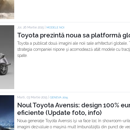
Joi, 26 Martie 2015 |
MODELE NOI
Toyota prezintă noua sa platformă g
Toyota a publicat două imagini ale noii sale arhitecturi global
strategia companiei nipone şi acomodează atât modele cu tracţiu
spate.
Marti, 03 Martie 2015 |
GENEVA 2015
Noul Toyota Avensis: design 100% eu
eficiente (Update foto, info)
Noua generaţie Toyota Avensis îşi va face loc în showroom-urile
imagini dezvăluie o maşină mult îmbunătăţită din punct de vede