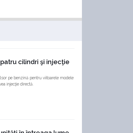
tru cilindri şi injecţie
lsor pe benzină pentru viitoarele modele
ea injecţie directă.
nităţi în întreaga lume