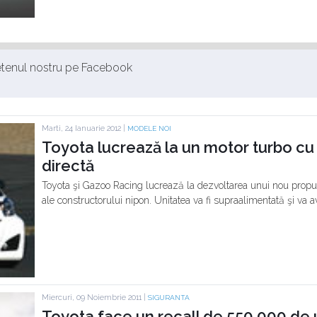
ietenul nostru pe Facebook
Marti, 24 Ianuarie 2012 |
MODELE NOI
Toyota lucrează la un motor turbo cu pa
directă
Toyota şi Gazoo Racing lucrează la dezvoltarea unui nou propu
ale constructorului nipon. Unitatea va fi supraalimentată şi va av
Miercuri, 09 Noiembrie 2011 |
SIGURANTA
Toyota face un recall de 550.000 de u