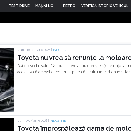
TEST DRIVE
MAŞINI NOI
RETRO
VERIFICĂ ISTORIC VEHICUL
Marti, 16 Ianuarie 2024 |
INDUSTRIE
Toyota nu vrea să renunțe la motoar
Akio Toyoda, șeful Grupului Toyota, nu dorește să renunțe la m
acesta va fi dezvoltat pentru a putea fi neutru în carbon în viitor.
Luni, 05 Martie 2018 |
INDUSTRIE
Toyota împrospătează gama de motoa