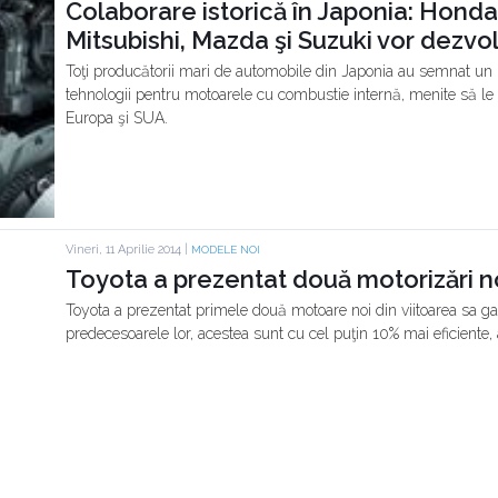
Colaborare istorică în Japonia: Honda
Mitsubishi, Mazda şi Suzuki vor dezv
Toţi producătorii mari de automobile din Japonia au semnat un p
tehnologii pentru motoarele cu combustie internă, menite să le a
Europa şi SUA.
Vineri, 11 Aprilie 2014 |
MODELE NOI
Toyota a prezentat două motorizări noi, 
Toyota a prezentat primele două motoare noi din viitoarea sa ga
predecesoarele lor, acestea sunt cu cel puţin 10% mai eficiente,