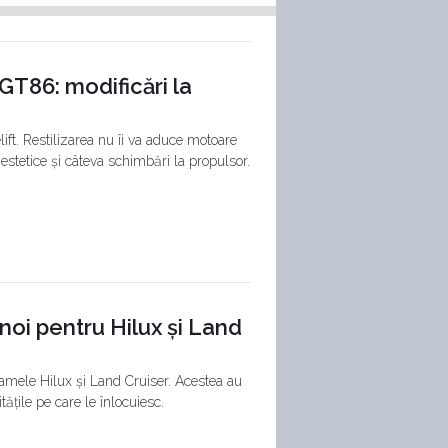
GT86: modificări la
ft. Restilizarea nu îi va aduce motoare
estetice și câteva schimbări la propulsor.
noi pentru Hilux și Land
gamele Hilux și Land Cruiser. Acestea au
itățile pe care le înlocuiesc.