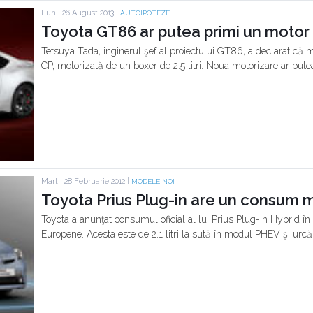
Luni, 26 August 2013 |
AUTOIPOTEZE
Toyota GT86 ar putea primi un motor de
Tetsuya Tada, inginerul şef al proiectului GT86, a declarat că 
CP, motorizată de un boxer de 2.5 litri. Noua motorizare ar putea
Marti, 28 Februarie 2012 |
MODELE NOI
Toyota Prius Plug-in are un consum mixt
Toyota a anunţat consumul oficial al lui Prius Plug-in Hybrid î
Europene. Acesta este de 2.1 litri la sută în modul PHEV şi urcă l