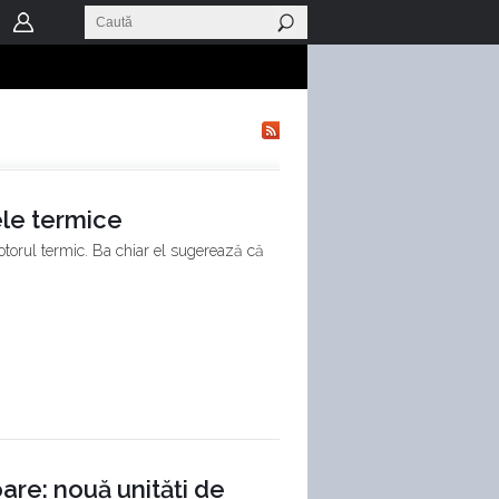
ele termice
otorul termic. Ba chiar el sugerează că
re: nouă unități de