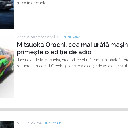
şi ele interesante.
Vineri, 21 Noiembrie 2014 |
O LUME NEBUNA
Mitsuoka Orochi, cea mai urâtă maşin
primeşte o ediţie de adio
Japonezii de la Mitsuoka, creatorii celei urâte maşini aflate în 
renunţe la modelul Orochi şi lansarea o ediţie de adio a acestui
Marti, 20 Mai 2014 |
INDUSTRIE