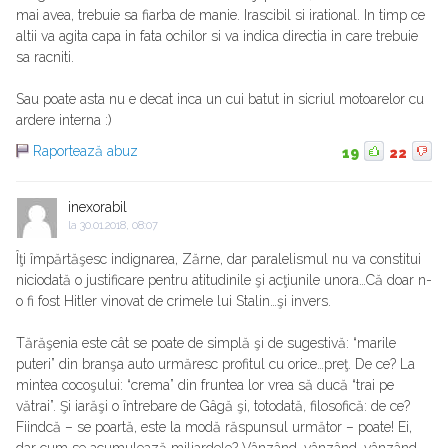
mai avea, trebuie sa fiarba de manie. Irascibil si irational. In timp ce
altii va agita capa in fata ochilor si va indica directia in care trebuie
sa racniti.
Sau poate asta nu e decat inca un cui batut in sicriul motoarelor cu
ardere interna :)
Raportează abuz
19
22
inexorabil
la
30.01.2018, 08:07
Îţi împărtăşesc indignarea, Zărne, dar paralelismul nu va constitui
niciodată o justificare pentru atitudinile şi acţiunile unora…Că doar n-
o fi fost Hitler vinovat de crimele lui Stalin…şi invers.
Tărăşenia este cât se poate de simplă şi de sugestivă: “marile
puteri” din branşa auto urmăresc profitul cu orice…preţ. De ce? La
mintea cocoşului: “crema” din fruntea lor vrea să ducă “trai pe
vătrai”. Şi iarăşi o întrebare de Gâgă şi, totodată, filosofică: de ce?
Fiindcă – se poartă, este la modă răspunsul următor – poate! Ei,
dar cum se acumulează miliardele? Vânzând, vânzând, vânzând