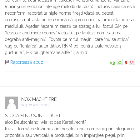
(chiar şi un embrion înţelege metoda de bază). Inclusiv ceea ce este
neconform, raportat la nişte norme fireşti (dacă eu detest
ecofascismul, asta nu înseamnă că aprob orice tratament la adresa
mediului). Aşadar, fiecare mizează pe strategia lui: fostul GM pe
“less car and more money” (actualul pe fantezii non- sau mai
degrabă anti-maşină), Toyota pe mitul maşinii care “nu se strică”,
v.ag pe “fentarea” autorităţilor, RNM pe “pentru toate nevoile şi
gusturile ”, HK pe “ghermane altfel” ş.a.m.d.
Raportează abuz
13
8
NOX MACHT FREI
la
30.01.2018, 10:20
SI CICA EI NU SUNT TRUST...
aloo Deutschland, wie ist das Kartellrecht?
trust - formă de fuziune a intereselor unor companii prin integrarea
orizontală sau verticală a producției, prin împărțirea pieței, prin