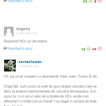
Raportează abuz
23
9
Arogantul
la
29.01.2018, 22:58
Respirand NOx va veti elibera
Raportează abuz
15
10
zarnesteanu
la
30.01.2018, 04:12
OK, hai ca iar incepem cu descreierati. hitler, everi, Zyklon B, etc.
Dragii tatii, sunt curios ce aveti de spus despre voluntarii care se
ofera sa testeze medicamentele din industria farmaceutica. Si in
cazul lor, si in cazul celor de la testele de NOx, exista vreo
diferenta? I-a fortat cumva cineva? I-au bagat in camera de teste