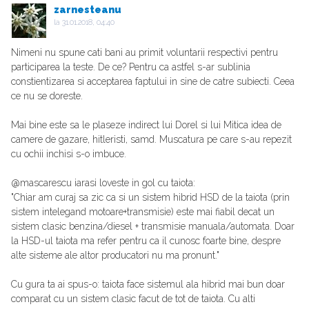
zarnesteanu
la
31.01.2018, 04:40
Nimeni nu spune cati bani au primit voluntarii respectivi pentru
participarea la teste. De ce? Pentru ca astfel s-ar sublinia
constientizarea si acceptarea faptului in sine de catre subiecti. Ceea
ce nu se doreste.
Mai bine este sa le plaseze indirect lui Dorel si lui Mitica idea de
camere de gazare, hitleristi, samd. Muscatura pe care s-au repezit
cu ochii inchisi s-o imbuce.
@mascarescu iarasi loveste in gol cu taiota:
"Chiar am curaj sa zic ca si un sistem hibrid HSD de la taiota (prin
sistem intelegand motoare+transmisie) este mai fiabil decat un
sistem clasic benzina/diesel + transmisie manuala/automata. Doar
la HSD-ul taiota ma refer pentru ca il cunosc foarte bine, despre
alte sisteme ale altor producatori nu ma pronunt."
Cu gura ta ai spus-o: taiota face sistemul ala hibrid mai bun doar
comparat cu un sistem clasic facut de tot de taiota. Cu alti