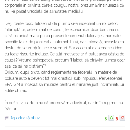
corporație ȋn privința căreia colegul nostru prezumă/insinuează că
nu i-a păsat vreodată de sănătatea mediului.
Deși foarte toxic, tetraetilul de plumb și-a ȋndeplinit un rol deloc
ȋntâmplător, determinat de condițiile economice: doar benzina cu
cifră octanică mare putea preveni fenomenul detonației anormale,
specific fazei de pionierat a automobilului, dar, totodată, aceasta era
destul de scumpă ȋn acele vremuri. S-a acceptat o asemenea idee
cu toate riscurile incluse. Ce altă motivație ar fi putut avea câștig de
cauză? Vreuna psihopatică, precum “Haideți să otrăvim lumea doar
așa, ca să ne distrăm”?
Oricum, după 1970, când reglementarea federală ȋn materie de
poluare auto a devenit tot mai drastică sub impulsul efervescentei
EPA, GM a ȋnceput să militeze pentru eliminarea just incriminatului
aditiv chimic.
Ȋn definitiv, foarte bine că promovăm adevărul, dar ȋn ȋntregime, nu
frânturi…
Raportează abuz
5
3