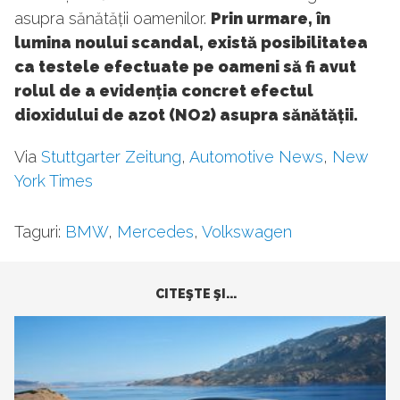
asupra sănătății oamenilor.
Prin urmare, în
lumina noului scandal, există posibilitatea
ca testele efectuate pe oameni să fi avut
rolul de a evidenția concret efectul
dioxidului de azot (NO2) asupra sănătății.
Via
Stuttgarter Zeitung
,
Automotive News
,
New
York Times
Taguri:
BMW
,
Mercedes
,
Volkswagen
CITEŞTE ŞI...