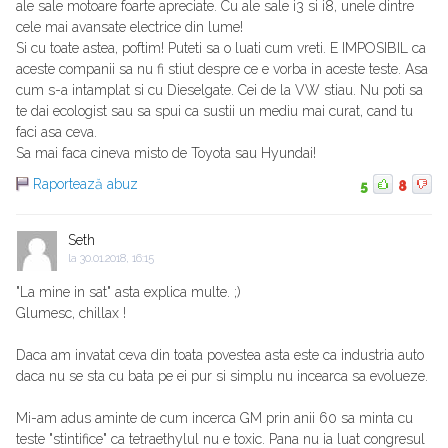
ale sale motoare foarte apreciate. Cu ale sale i3 si i8, unele dintre
cele mai avansate electrice din lume!
Si cu toate astea, poftim! Puteti sa o luati cum vreti. E IMPOSIBIL ca
aceste companii sa nu fi stiut despre ce e vorba in aceste teste. Asa
cum s-a intamplat si cu Dieselgate. Cei de la VW stiau. Nu poti sa
te dai ecologist sau sa spui ca sustii un mediu mai curat, cand tu
faci asa ceva.
Sa mai faca cineva misto de Toyota sau Hyundai!
Raportează abuz
5
8
Seth
la
30.01.2018, 16:15
"La mine in sat" asta explica multe. ;)
Glumesc, chillax !
Daca am invatat ceva din toata povestea asta este ca industria auto
daca nu se sta cu bata pe ei pur si simplu nu incearca sa evolueze.
Mi-am adus aminte de cum incerca GM prin anii 60 sa minta cu
teste "stintifice" ca tetraethylul nu e toxic. Pana nu ia luat congresul