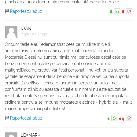
practicarea unor discriminări comerciale față de parteneri etc.
Raportează abuz
8
8
IOAN
la
30.01.2018, 11:30
Oricum testele au redemonstrat ceea ce multi tehnicieni
auto,inclusiv simpli mecanici au afirmat in repetate randuri -
Motoarele Diesel nu sunt cu nimic mai periculoase decat cele pe
benzina.Din contra,cele pe benzina sunt considerabil mai
maligne!Daca nu credeti varificati personal - nu veti putea suporta
gazele de esapament de la benzina - in timp ce veti putea suporta
emisiile Diesel!Noi - cei care lucram in service-uri auto - ne
confruntam zilnic cu aceasta situatie si nimeni nu este acuzat de
rele tratamente!Se demonstreaza astfel ca totul este o manipulare
ordinara pentru a se impune motoarele electrice - hybrid s.a. - mult
mai scumpe si mai putin fiabile!
Raportează abuz
1
14
LEXMARK