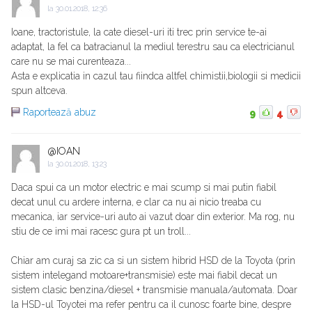
la
30.01.2018, 12:36
Ioane, tractoristule, la cate diesel-uri iti trec prin service te-ai
adaptat, la fel ca batracianul la mediul terestru sau ca electricianul
care nu se mai curenteaza...
Asta e explicatia in cazul tau fiindca altfel chimistii,biologii si medicii
spun altceva.
Raportează abuz
9
4
@IOAN
la
30.01.2018, 13:23
Daca spui ca un motor electric e mai scump si mai putin fiabil
decat unul cu ardere interna, e clar ca nu ai nicio treaba cu
mecanica, iar service-uri auto ai vazut doar din exterior. Ma rog, nu
stiu de ce imi mai racesc gura pt un troll...
Chiar am curaj sa zic ca si un sistem hibrid HSD de la Toyota (prin
sistem intelegand motoare+transmisie) este mai fiabil decat un
sistem clasic benzina/diesel + transmisie manuala/automata. Doar
la HSD-ul Toyotei ma refer pentru ca il cunosc foarte bine, despre