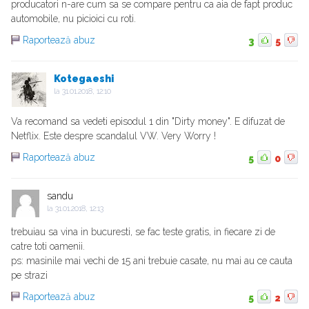
producatori n-are cum sa se compare pentru ca aia de fapt produc
automobile, nu picioici cu roti.
Raportează abuz
3
5
Kotegaeshi
la
31.01.2018, 12:10
Va recomand sa vedeti episodul 1 din "Dirty money". E difuzat de
Netflix. Este despre scandalul VW. Very Worry !
Raportează abuz
5
0
sandu
la
31.01.2018, 12:13
trebuiau sa vina in bucuresti, se fac teste gratis, in fiecare zi de
catre toti oamenii.
ps: masinile mai vechi de 15 ani trebuie casate, nu mai au ce cauta
pe strazi
Raportează abuz
5
2