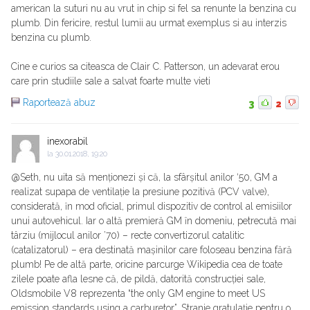
american la suturi nu au vrut in chip si fel sa renunte la benzina cu
plumb. Din fericire, restul lumii au urmat exemplus si au interzis
benzina cu plumb.
Cine e curios sa citeasca de Clair C. Patterson, un adevarat erou
care prin studiile sale a salvat foarte multe vieti
Raportează abuz
3
2
inexorabil
la
30.01.2018, 19:20
@Seth, nu uita să menționezi și că, la sfârșitul anilor ‘50, GM a
realizat supapa de ventilație la presiune pozitivă (PCV valve),
considerată, ȋn mod oficial, primul dispozitiv de control al emisiilor
unui autovehicul. Iar o altă premieră GM ȋn domeniu, petrecută mai
târziu (mijlocul anilor ’70) – recte convertizorul catalitic
(catalizatorul) – era destinată mașinilor care foloseau benzina fără
plumb! Pe de altă parte, oricine parcurge Wikipedia cea de toate
zilele poate afla lesne că, de pildă, datorită construcției sale,
Oldsmobile V8 reprezenta “the only GM engine to meet US
emission standards using a carburetor”. Stranie gratulație pentru o