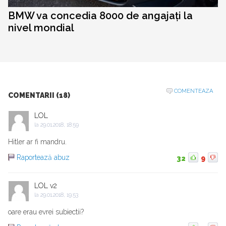
BMW va concedia 8000 de angajați la
nivel mondial
COMENTEAZA
COMENTARII (18)
LOL
la
29.01.2018, 18:59
Hitler ar fi mandru.
Raportează abuz
32
9
LOL v2
la
29.01.2018, 19:53
oare erau evrei subiectii?