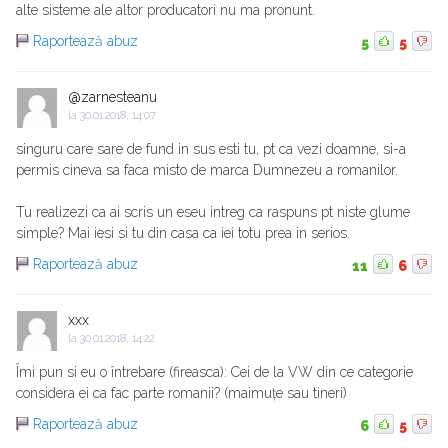
alte sisteme ale altor producatori nu ma pronunt.
Raportează abuz
5
5
@zarnesteanu
la
30.01.2018, 14:07
singuru care sare de fund in sus esti tu, pt ca vezi doamne, si-a
permis cineva sa faca misto de marca Dumnezeu a romanilor.
Tu realizezi ca ai scris un eseu intreg ca raspuns pt niste glume
simple? Mai iesi si tu din casa ca iei totu prea in serios.
Raportează abuz
11
6
xxx
la
30.01.2018, 14:22
Îmi pun si eu o întrebare (fireasca): Cei de la VW din ce categorie
considera ei ca fac parte romanii? (maimuțe sau tineri)
Raportează abuz
6
5