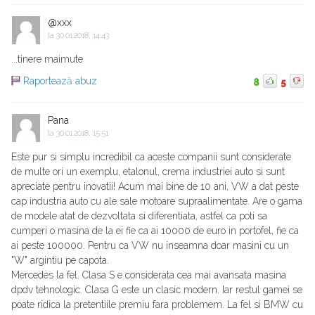
@xxx
la
30.01.2018, 14:43
...tinere maimute
Raportează abuz
8
5
Pana
la
30.01.2018, 15:51
Este pur si simplu incredibil ca aceste companii sunt considerate
de multe ori un exemplu, etalonul, crema industriei auto si sunt
apreciate pentru inovatii! Acum mai bine de 10 ani, VW a dat peste
cap industria auto cu ale sale motoare supraalimentate. Are o gama
de modele atat de dezvoltata si diferentiata, astfel ca poti sa
cumperi o masina de la ei fie ca ai 10000 de euro in portofel, fie ca
ai peste 100000. Pentru ca VW nu inseamna doar masini cu un
"W" argintiu pe capota.
Mercedes la fel. Clasa S e considerata cea mai avansata masina
dpdv tehnologic. Clasa G este un clasic modern. Iar restul gamei se
poate ridica la pretentiile premiu fara problemem. La fel si BMW cu