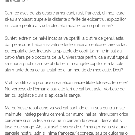
fara voia lor?
Cam ce aveti de zis despre americani, rusi, francezi, chinezi care
si-au amplasat trupele la distante diferite de epicentrul exploziilor
nucleare pentru a studia efectele radiatiei pe corpul uman?
Sunteti extrem de naivi incat sa va opariti la o stire de genul asta,
dar pe ascuns habar-n-aveti de teste medicamentoase care se fac
pe populatie live. Inclusiv la spitalele de copii. La mine in sat au
dat-o afara pe o doctorita de la Universitate pentru ca a avut tupeul
sa spuna public ca nivelul de fier din sangele copiilor era la cote
alarmante dupa ce au testat pe ei un nou tip de medicatie. Deci?
Vreti sa stiti cate produse cosmetice neacreditate folosesc femeile?
Nu vorbesc de Romania sau alte tari de calibrul asta. Vorbesc de
tari cu legislatie dura si aplicata la sange.
Ma bufneste rasul cand va vad cat sariti de c.. in sus pentru niste
maimute. Inteleg pentru oameni, dar atunci hai sa intrerupem orice
cercetare si orice teste si sa ne intoarcem la ceaiuri, descantat si
lasare de sange. Ah, stai asa! E vorba de o firma germana si atunci
sangele nostru latin si inima franceza/japoneza, sau ce culoarea o