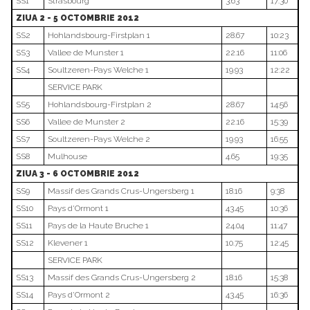
SS1
Strasbourg
3.63
17:30
ZIUA 2 - 5 OCTOMBRIE 2012
SS2
Hohlandsbourg-Firstplan 1
28.67
10:23
SS3
Vallee de Munster 1
22.16
11:06
SS4
Soultzeren-Pays Welche 1
19.93
12:22
SERVICE PARK
SS5
Hohlandsbourg-Firstplan 2
28.67
14:56
SS6
Vallee de Munster 2
22.16
15:39
SS7
Soultzeren-Pays Welche 2
19.93
16:55
SS8
Mulhouse
4.65
19:35
ZIUA 3 - 6 OCTOMBRIE 2012
SS9
Massif des Grands Crus-Ungersberg 1
18.16
9:38
SS10
Pays d'Ormont 1
43.45
10:36
SS11
Pays de la Haute Bruche 1
24.04
11:47
SS12
Klevener 1
10.75
12:45
SERVICE PARK
SS13
Massif des Grands Crus-Ungersberg 2
18.16
15:38
SS14
Pays d'Ormont 2
43.45
16:36