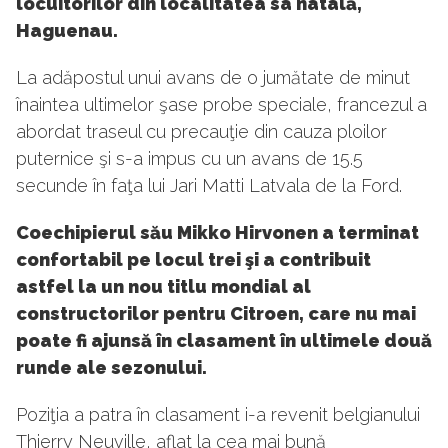
locuitorilor din localitatea sa natală,
Haguenau.
La adăpostul unui avans de o jumătate de minut
înaintea ultimelor şase probe speciale, francezul a
abordat traseul cu precauţie din cauza ploilor
puternice şi s-a impus cu un avans de 15.5
secunde în faţa lui Jari Matti Latvala de la Ford.
Coechipierul său Mikko Hirvonen a terminat
confortabil pe locul trei şi a contribuit
astfel la un nou titlu mondial al
constructorilor pentru Citroen, care nu mai
poate fi ajunsă în clasament în ultimele două
runde ale sezonului.
Poziţia a patra în clasament i-a revenit belgianului
Thierry Neuville, aflat la cea mai bună