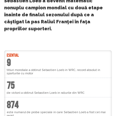
Sebastien Loeb a devenit matematic
nonuplu campion mondial cu două etape
înainte de finalul sezonului după ce a
câştigat la pas Raliul Franţei în faţa
propriilor suporteri.
ESENTIAL
9
titluri mondiale a obtinut Sebastien Loeb in WRC, record absolut in
sporturile cu motor
75
de victorii a obtinut Sebastien Loeb in raliurile din WRC
874
este numarul de probe speciale in care Sebastien Loeb a fost cel mai
rapid