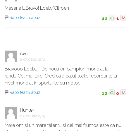
Meserie !...Bravo! Loeb/Citroen
Raportează abuz
12
1
rwc
la
07.10.2012, 22:32
Bravooo Loeb...!!! De noua ori campion mondial la
rand....Cel mai tare. Cred ca a batut toate recordurile la
nivel mondial in sporturile cu motor.
Raportează abuz
12
0
Hunter
la
07.10.2012, 23:03
Mare om si un mare talent....si cel mai frumos este ca nu