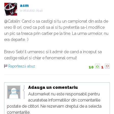
asm
la
08.10.2012, 09:40
@Catalin: Cand o sa castigi si tu un campionat din asta de
vreo 8 ori, cred ca poti sa ai si tu pretentia sa-l modifice
un pic sa treaca prin cartier pe la tine. La urma urmelor, nu
era departe. :)
Bravo Seb! Il urmaresc si il admir de cand a inceput sa
castige raliuri si chiar e fenomenal omul!
Raportează abuz
10
1
Adauga un comentariu
Modifica
Automarket nu este responsabil pentru
avatar
acuratetea informatiilor din comentariile
postate de cititori. Ne rezervam dreptul de a selecta
comentariile.