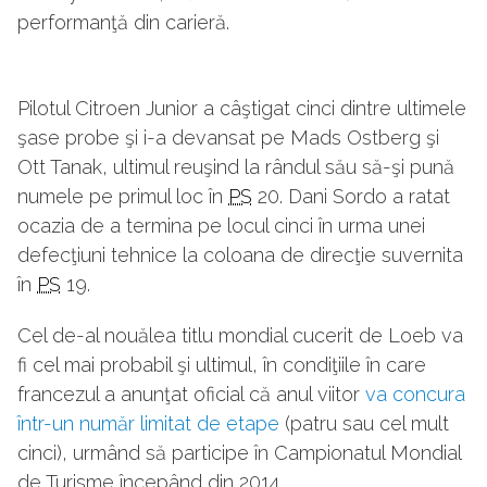
performanţă din carieră.
Pilotul Citroen Junior a câştigat cinci dintre ultimele
şase probe şi i-a devansat pe Mads Ostberg şi
Ott Tanak, ultimul reuşind la rândul său să-şi pună
numele pe primul loc în
PS
20. Dani Sordo a ratat
ocazia de a termina pe locul cinci în urma unei
defecţiuni tehnice la coloana de direcţie suvernita
în
PS
19.
Cel de-al nouălea titlu mondial cucerit de Loeb va
fi cel mai probabil şi ultimul, în condiţiile în care
francezul a anunţat oficial că anul viitor
va concura
într-un număr limitat de etape
(patru sau cel mult
cinci), urmând să participe în Campionatul Mondial
de Turisme începând din 2014.