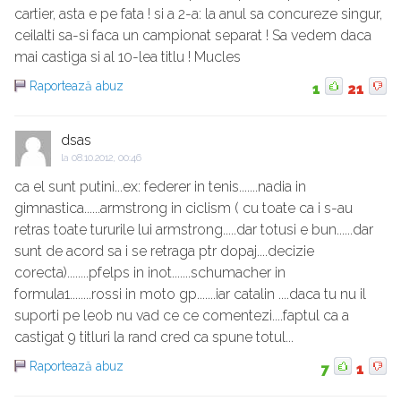
cartier, asta e pe fata ! si a 2-a: la anul sa concureze singur,
ceilalti sa-si faca un campionat separat ! Sa vedem daca
mai castiga si al 10-lea titlu ! Mucles
Raportează abuz
1
21
dsas
la
08.10.2012, 00:46
ca el sunt putini...ex: federer in tenis.......nadia in
gimnastica......armstrong in ciclism ( cu toate ca i s-au
retras toate tururile lui armstrong.....dar totusi e bun......dar
sunt de acord sa i se retraga ptr dopaj....decizie
corecta)........pfelps in inot.......schumacher in
formula1........rossi in moto gp.......iar catalin ....daca tu nu il
suporti pe leob nu vad ce ce comentezi....faptul ca a
castigat 9 titluri la rand cred ca spune totul...
Raportează abuz
7
1