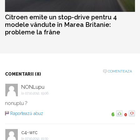
Citroen emite un stop-drive pentru 4
modele vândute în Marea Britanie:
probleme la frâne
COMENTEAZA
COMENTARII (8)
NONLupu
la
07.10.2012, 19:06
nonuplu ?
Raportează abuz
6
0
c4-wrc
la
07.10.2012, 19:30