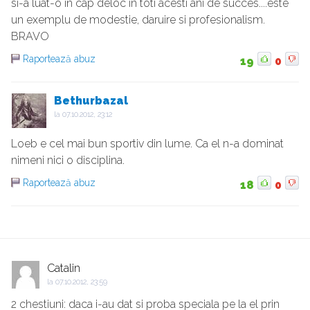
si-a luat-o in cap deloc in toti acesti ani de succes....este
un exemplu de modestie, daruire si profesionalism.
BRAVO
Raportează abuz
19
0
Bethurbazal
la
07.10.2012, 23:12
Loeb e cel mai bun sportiv din lume. Ca el n-a dominat
nimeni nici o disciplina.
Raportează abuz
18
0
Catalin
la
07.10.2012, 23:59
2 chestiuni: daca i-au dat si proba speciala pe la el prin