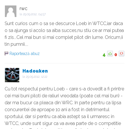
rwc
la
29.09.2012, 04:57
Sunt curios cum o sa se descurce Loeb in WTCC,iar daca
o sa ajunga si acolo sa aiba succes,nu stiu ce ar mai putea
fi zis...Cel mai bun si mai complet pilot din lume. Oricum,ii
tin pumnii....
Raportează abuz
4
0
Hadouken
la
29.09.2012, 12:22
Cu tot respectul pentru Loeb - care s-a dovedit a fi printre
cei mai buni piloti de raliuri vreodata (poate cel mai bun) -
dar ma bucur ca pleaca din WRC. In parte pentru ca lipsa
concurentei de aproape 10 ani a fost in detrimentul
sportului, dar si pentru ca abia astept sa il urmaresc in
WTCC, unde sunt sigur ca va avea parte de o competitie