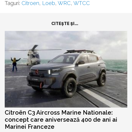
Taguri:
Citroen
,
Loeb
,
WRC
,
WTCC
CITEŞTE ŞI...
Citroën C3 Aircross Marine Nationale:
concept care aniversează 400 de ani ai
Marinei Franceze