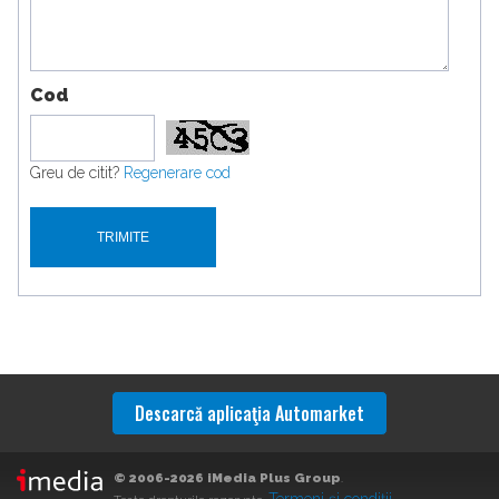
Cod
Greu de citit?
Regenerare cod
Descarcă aplicaţia Automarket
© 2006-2026 iMedia Plus Group
.