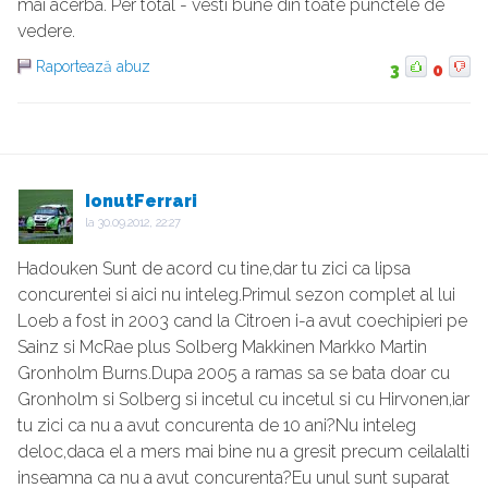
mai acerba. Per total - vesti bune din toate punctele de
vedere.
Raportează abuz
3
0
IonutFerrari
la
30.09.2012, 22:27
Hadouken Sunt de acord cu tine,dar tu zici ca lipsa
concurentei si aici nu inteleg.Primul sezon complet al lui
Loeb a fost in 2003 cand la Citroen i-a avut coechipieri pe
Sainz si McRae plus Solberg Makkinen Markko Martin
Gronholm Burns.Dupa 2005 a ramas sa se bata doar cu
Gronholm si Solberg si incetul cu incetul si cu Hirvonen,iar
tu zici ca nu a avut concurenta de 10 ani?Nu inteleg
deloc,daca el a mers mai bine nu a gresit precum ceilalalti
inseamna ca nu a avut concurenta?Eu unul sunt suparat