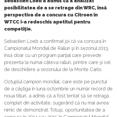
Sebastien Loeb a admis că a analizat
posibilitatea de a se retrage din WRC, însă
perspectiva de a concura cu Citroen în
WTCC i-a redeschis apetitul pentru
competiţie.
Sebastien Loeb a confirmat joi că va concura în
Campionatul Mondial de Raliuri şi în sezonul 2013,
însă doar cu un program parţial care prevede
prezenta la numai câteva raliuri, printre care şi cel
de deschidere a sezonului de la Monte Carlo.
Octuplul campion mondial, care este pe punctul
de a câştiga în luna octombrie un număr record de
noua titluri, a admis că a fost tentat să se retragă
complet din activitate, sugerând că nu mai avrea
nimic de demonstrat. Totuşi, oportunitatea de a
concura în 2014 sau 2015 în Campionatul Mondial