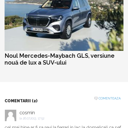
Noul Mercedes-Maybach GLS, versiune
nouă de lux a SUV-ului
COMENTEAZA
COMENTARII (2)
cosmin
la
26.07.2013, 17:52
cel mai bine ar fi sa revi la ferrari in lac la domelicali ca sef