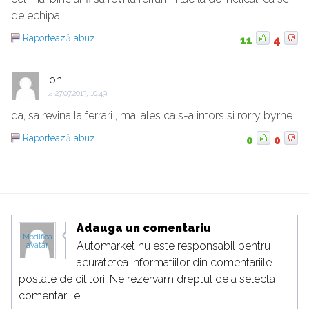
de echipa
Raportează abuz
11
4
ion
la
27.07.2013, 10:49
da, sa revina la ferrari , mai ales ca s-a intors si rorry byrne
Raportează abuz
0
0
Adauga un comentariu
Modifica
Automarket nu este responsabil pentru
avatar
acuratetea informatiilor din comentariile
postate de cititori. Ne rezervam dreptul de a selecta
comentariile.