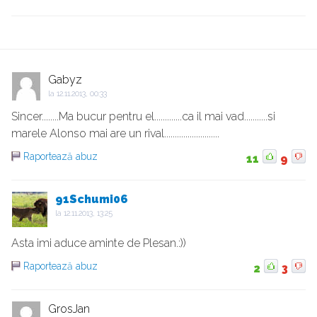
Gabyz
la
12.11.2013, 00:33
Sincer........Ma bucur pentru el.............ca il mai vad...........si
marele Alonso mai are un rival..........................
Raportează abuz
11
9
91Schumi06
la
12.11.2013, 13:25
Asta imi aduce aminte de Plesan.:))
Raportează abuz
2
3
GrosJan