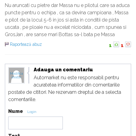
Nu aruncati cu pietre dar Massa nu e pilotul care sa aduca
puncte pentru o echipa , ca sa devina campioana , Massa
e pilot de la locul 5-6 in jos si asta in conditii de pista
uscata , pe ploaie nu a excelat niciodata , cum spunea si
GrosJan , are sanse mari Bottas sa-l bata pe Massa
Raportează abuz
1
1
Adauga un comentariu
Modifica
Automarket nu este responsabil pentru
avatar
acuratetea informatiilor din comentariile
postate de cititori. Ne rezervam dreptul de a selecta
comentariile.
Nume
Login
Text