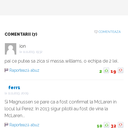
COMENTEAZA
COMENTARII (7)
ion
la
11.11.2013, 19:32
pai ce putea sa zica si massa..williams, o echipa de 2 lei..
Raportează abuz
2
19
ferr1
la
11.11.2013, 20:09
Si Magnussen se pare ca a fost confirmat la McLaren in
locul lui Perez. In 2013 sigur pilotii au fost de vina la
McLaren...
Raportează abuz
10
32