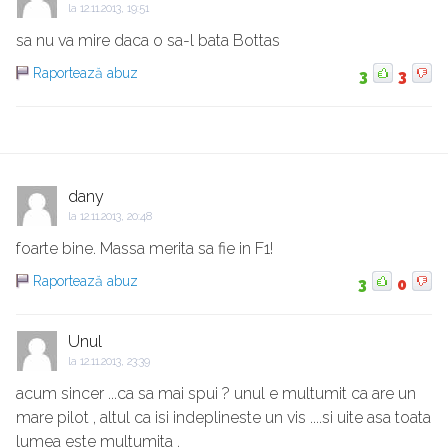
la
12.11.2013, 19:51
sa nu va mire daca o sa-l bata Bottas
Raportează abuz
3
3
dany
la
12.11.2013, 20:48
foarte bine. Massa merita sa fie in F1!
Raportează abuz
3
0
Unul
la
12.11.2013, 23:39
acum sincer ...ca sa mai spui ? unul e multumit ca are un
mare pilot , altul ca isi indeplineste un vis ....si uite asa toata
lumea este multumita .