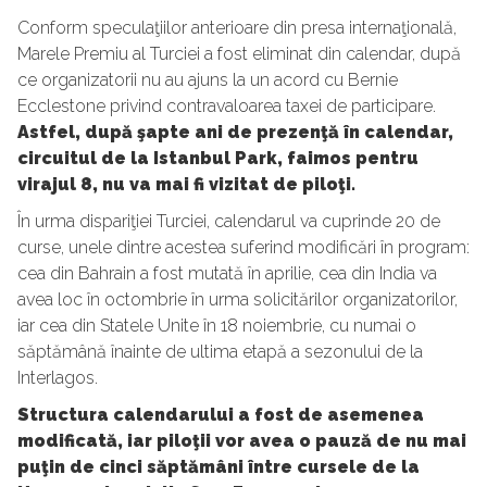
Conform speculaţiilor anterioare din presa internaţională,
Marele Premiu al Turciei a fost eliminat din calendar, după
ce organizatorii nu au ajuns la un acord cu Bernie
Ecclestone privind contravaloarea taxei de participare.
Astfel, după şapte ani de prezenţă în calendar,
circuitul de la Istanbul Park, faimos pentru
virajul 8, nu va mai fi vizitat de piloţi.
În urma dispariţiei Turciei, calendarul va cuprinde 20 de
curse, unele dintre acestea suferind modificări în program:
cea din Bahrain a fost mutată în aprilie, cea din India va
avea loc în octombrie în urma solicitărilor organizatorilor,
iar cea din Statele Unite în 18 noiembrie, cu numai o
săptămână înainte de ultima etapă a sezonului de la
Interlagos.
Structura calendarului a fost de asemenea
modificată, iar piloţii vor avea o pauză de nu mai
puţin de cinci săptămâni între cursele de la