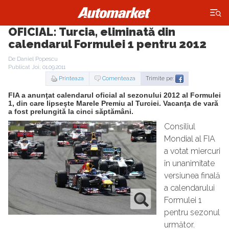
×
OFICIAL: Turcia, eliminată din
calendarul Formulei 1 pentru 2012
De Daniel Popescu
Publicat Joi, 01.09.2011
Printeaza
Comenteaza
Trimite pe:
FIA a anunţat calendarul oficial al sezonului 2012 al Formulei
1, din care lipseşte Marele Premiu al Turciei. Vacanţa de vară
a fost prelungită la cinci săptămâni.
Consiliul
Mondial al FIA
a votat miercuri
în unanimitate
versiunea finală
a calendarului
Formulei 1
pentru sezonul
următor.