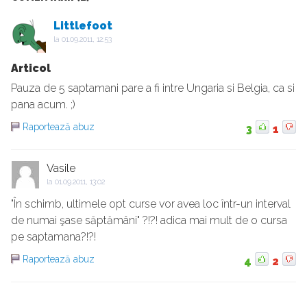
Littlefoot
la
01.09.2011, 12:53
Articol
Pauza de 5 saptamani pare a fi intre Ungaria si Belgia, ca si
pana acum. ;)
Raportează abuz
3
1
Vasile
la
01.09.2011, 13:02
"În schimb, ultimele opt curse vor avea loc într-un interval
de numai şase săptămâni" ?!?! adica mai mult de o cursa
pe saptamana?!?!
Raportează abuz
4
2