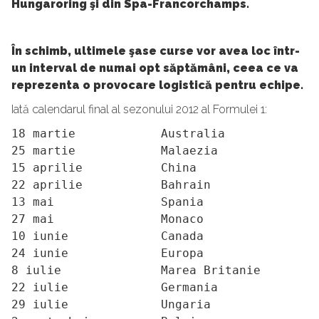
Hungaroring şi din Spa-Francorchamps.
În schimb, ultimele
şase
curse vor avea loc într-
un interval de numai opt săptămâni, ceea ce va
reprezenta o provocare logistică pentru echipe.
Iată calendarul final al sezonului 2012 al Formulei 1:
18 martie            Australia

25 martie            Malaezia

15 aprilie           China

22 aprilie           Bahrain

13 mai               Spania

27 mai               Monaco

10 iunie             Canada

24 iunie             Europa

8 iulie              Marea Britanie

22 iulie             Germania

29 iulie             Ungaria
