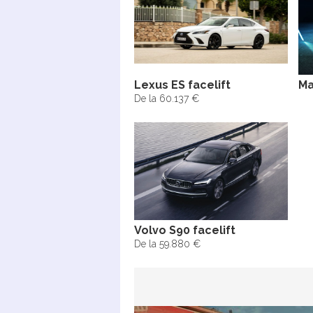
Lexus ES facelift
Ma
De la 60.137 €
Volvo S90 facelift
De la 59.880 €