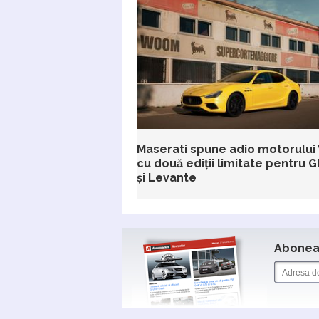
Maserati spune adio motorului
cu două ediții limitate pentru Gh
și Levante
Aboneaz