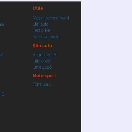
Utile
Maşini second hand
Ştiri auto
ate
Test drive
Poze cu maşini
Ştiri auto
ay
August 2026
Iulie 2026
Iunie 2026
Motorsport
Formula 1
 E