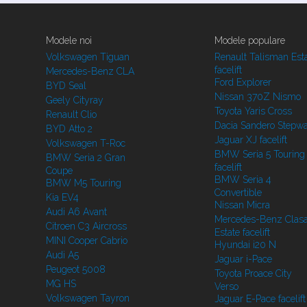
Modele noi
Modele populare
Volkswagen Tiguan
Renault Talisman Est
facelift
Mercedes-Benz CLA
Ford Explorer
BYD Seal
Nissan 370Z Nismo
Geely Cityray
Toyota Yaris Cross
Renault Clio
Dacia Sandero Stepw
BYD Atto 2
Jaguar XJ facelift
Volkswagen T-Roc
BMW Seria 5 Touring
BMW Seria 2 Gran
facelift
Coupe
BMW Seria 4
BMW M5 Touring
Convertible
Kia EV4
Nissan Micra
Audi A6 Avant
Mercedes-Benz Clasa
Citroen C3 Aircross
Estate facelift
MINI Cooper Cabrio
Hyundai i20 N
Audi A5
Jaguar i-Pace
Peugeot 5008
Toyota Proace City
MG HS
Verso
Volkswagen Tayron
Jaguar E-Pace facelift