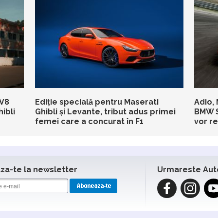
 V8
Ediție specială pentru Maserati
Adio, 
ibli
Ghibli și Levante, tribut adus primei
BMW Se
femei care a concurat în F1
vor r
a-te la newsletter
Urmareste Aut