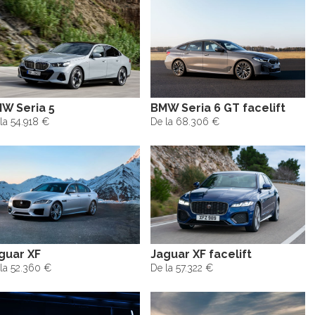
W Seria 5
BMW Seria 6 GT facelift
la 54.918 €
De la 68.306 €
guar XF
Jaguar XF facelift
la 52.360 €
De la 57.322 €