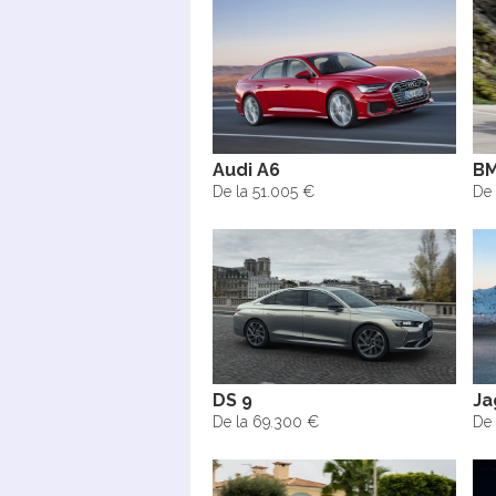
Audi A6
BM
De la 51.005 €
De 
DS 9
Ja
De la 69.300 €
De 