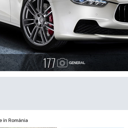
177
GENERAL
e în România