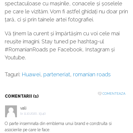
spectaculoase cu mașinile, conacele și șoselele
pe care le vizităm. Vom fi astfel ghidați nu doar prin
țară, ci și prin tainele artei fotografiei.
Vă ținem la curent și împărtășim cu voi cele mai
reușite imagini. Stay tuned pe hashtag-ul
#RomanianRoads pe Facebook, Instagram și
Youtube.
Taguri:
Huawei
,
parteneriat
,
romanian roads
COMENTEAZA
COMENTARII (1)
vali
la
11.10.2020, 19:40
O parte insemnata din emblema unui brand e construita si
asocierile pe care le face.