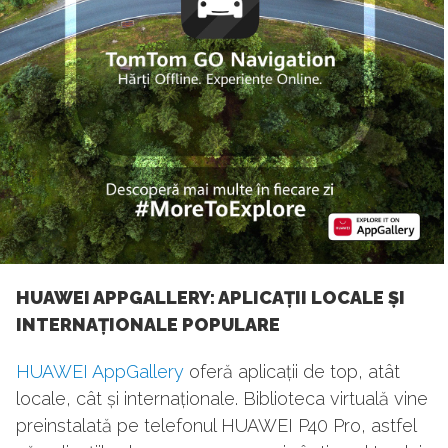
HUAWEI APPGALLERY: APLICAȚII LOCALE ȘI
INTERNAȚIONALE POPULARE
HUAWEI AppGallery
oferă aplicații de top, atât
locale, cât și internaționale. Biblioteca virtuală vine
preinstalată pe telefonul HUAWEI P40 Pro, astfel