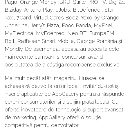
Pago, Orange Money, BRD, Știrile PRO TV, Digi 24,
Biziday, Antena Play, eJobs, BitDefender, Star
Taxi, 7Card, Virtual Cards Beez, Yoxo by Orange,
Underline, Jerry’s Pizza, Food Panda, MyEnel,
MyElectrica, MyEdenred, Neo BT, EuropaFM,
Bolt, Raiffeisen Smart Mobile, George România și
Mondly. De asemenea, aceștia au acces la cele
mai recente campanii și concursuri având
posibilitatea de a câștiga recompense exclusive.
Mai mult decât atât, magazinul Huawei se
adresează dezvoltatorilor locali, invitându-i să își
înscrie aplicațiile pe AppGallery pentru a răspunde
cererii consumatorilor și a sprijini piața locală. Cu
oferte inovatoare de tehnologie și suport avansat
de marketing, AppGallery oferă o soluție
competitivă pentru dezvoltatori.