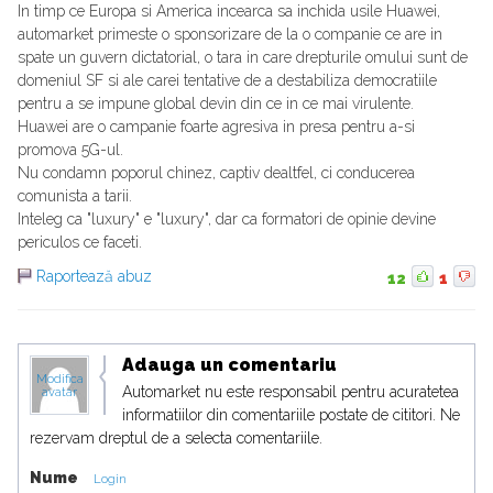
In timp ce Europa si America incearca sa inchida usile Huawei,
automarket primeste o sponsorizare de la o companie ce are in
spate un guvern dictatorial, o tara in care drepturile omului sunt de
domeniul SF si ale carei tentative de a destabiliza democratiile
pentru a se impune global devin din ce in ce mai virulente.
Huawei are o campanie foarte agresiva in presa pentru a-si
promova 5G-ul.
Nu condamn poporul chinez, captiv dealtfel, ci conducerea
comunista a tarii.
Inteleg ca "luxury" e "luxury", dar ca formatori de opinie devine
periculos ce faceti.
Raportează abuz
12
1
Adauga un comentariu
Modifica
Automarket nu este responsabil pentru acuratetea
avatar
informatiilor din comentariile postate de cititori. Ne
rezervam dreptul de a selecta comentariile.
Nume
Login