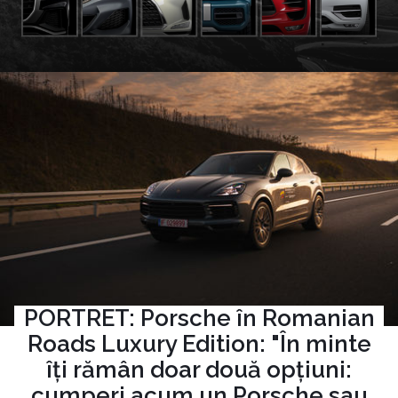
PORTRET: Porsche în Romanian
Roads Luxury Edition: "În minte
îți rămân doar două opțiuni:
cumperi acum un Porsche sau