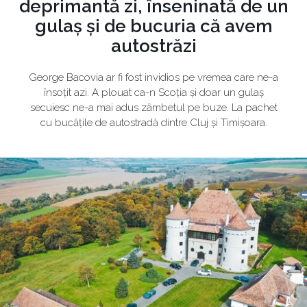
deprimantă zi, înseninată de un
gulaș și de bucuria că avem
autostrăzi
George Bacovia ar fi fost invidios pe vremea care ne-a
însoțit azi. A plouat ca-n Scoția și doar un gulaș
secuiesc ne-a mai adus zâmbetul pe buze. La pachet
cu bucățile de autostradă dintre Cluj și Timișoara.