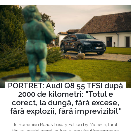
PORTRET: Audi Q8 55 TFSI după
2000 de kilometri: "Totul e
corect, la dungă, fără excese,
fără explozii, fără imprevizibil"
În Romanian Roads Luxury Edition by Michelin, turul
țării cu mașini premium-luxury, am văzut îndeaproape