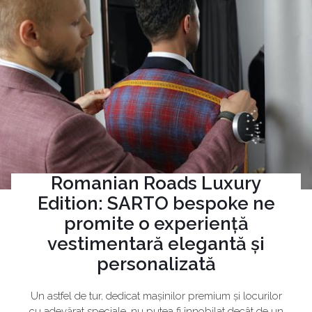
Romanian Roads Luxury
Edition: SARTO bespoke ne
promite o experiență
vestimentară elegantă și
personalizată
Un astfel de tur, dedicat mașinilor premium și locurilor
cu adevărat speciale, nu putea fi înnobilat decât de un