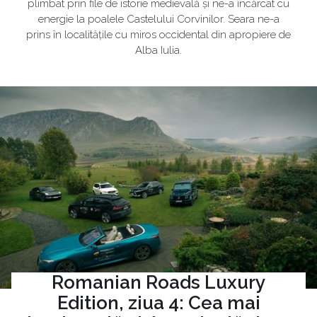
plimbat prin file de istorie medievală și ne-a încărcat cu
energie la poalele Castelului Corvinilor. Seara ne-a
prins în localitățile cu miros occidental din apropiere de
Alba Iulia.
Romanian Roads Luxury
Edition, ziua 4: Cea mai