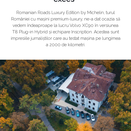
Romanian Roads Luxury Edition by Michelin, turul
României cu mașini premium-luxury, ne-a dat ocazia să
vedem îndeaproape la lucru Volvo XC90 în versiunea
T8 Plug-in Hybrid și echipare Inscription. Acestea sunt
impresiile jurnaliștilor care au testat mașina pe lungimea
a 2000 de kilometri.