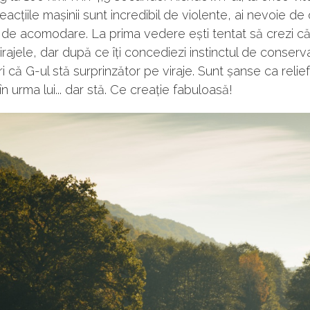
eacțiile mașinii sunt incredibil de violente, ai nevoie de
 de acomodare. La prima vedere ești tentat să crezi c
irajele, dar după ce îți concediezi instinctul de conserv
 că G-ul stă surprinzător pe viraje. Sunt șanse ca relief
în urma lui... dar stă. Ce creație fabuloasă!