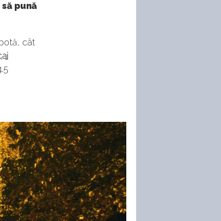
 să pună
potă, cât
cai
4.5