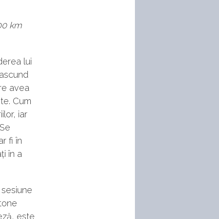
100 km
erea lui
 ascund
are avea
ste. Cum
lor, iar
 Se
 fi în
i în a
 sesiune
 tone
eză, este