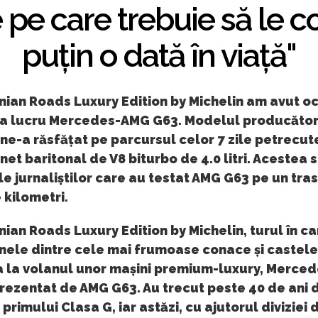
pe care trebuie să le c
puțin o dată în viață"
ian Roads Luxury Edition by Michelin am avut oc
a lucru Mercedes-AMG G63. Modelul producător
e-a răsfățat pe parcursul celor 7 zile petrecute
net baritonal de V8 biturbo de 4.0 litri. Acestea 
le jurnaliștilor care au testat AMG G63 pe un tra
 kilometri.
ian Roads Luxury Edition by Michelin, turul în c
unele dintre cele mai frumoase conace și castele
 la volanul unor mașini premium-luxury, Merced
rezentat de AMG G63. Au trecut peste 40 de ani 
primului Clasa G, iar astăzi, cu ajutorul diviziei 