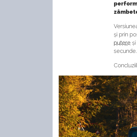
perform
zâmbete 
Versiune
și prin p
putere
și
secunde.
Concluzi