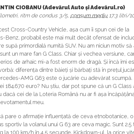
TIN CIOBANU (Adevărul Auto și Adevărul.ro)
lometri, ritm de condus 3/5,
consum mediu
17.3 litri/
est Cross-Country Vehicle, așa cum îi spun cei de la
-Benz, probabil este mai mult decât ofensat de includ
re supă primordială numită SUV. Nu am niciun motiv să
 sunt un mare fan G Class. Chiar și vechea versiune, c
erios de arhaic mi-a fost enorm de dragă. Și încă îmi e
rbă: diferența dintre băieți și bărbați stă în prețul jucării
rcedes-AMG G63 este o jucărie cu adevărat scumpă.
 cei 184.670 euro? Nu știu, dar pot spune că un G Class ar
 dacă cei de la Loteria Română nu ar fi așa încăpățânaț
devotamentul meu.
ă pare o afirmație influențată de ceva etnobotanice, o
 sportiv la volanul unui G 63 are ceva magic. Sunt 2.5
g la 100 km/h în 4,5 secunde. Kickdown-ul, la orice vit