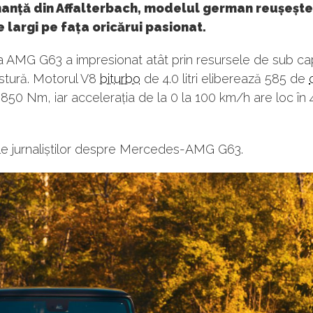
anță din Affalterbach, modelul german reușește
largi pe fața oricărui pasionat.
a AMG G63 a impresionat atât prin resursele de sub ca
ostură. Motorul V8
biturbo
de 4.0 litri eliberează 585 de
 850 Nm, iar accelerația de la 0 la 100 km/h are loc în 
ile jurnaliștilor despre Mercedes-AMG G63.