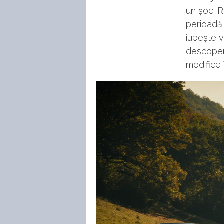
un șoc. R
perioadă
iubește v
descoperi
modifice 