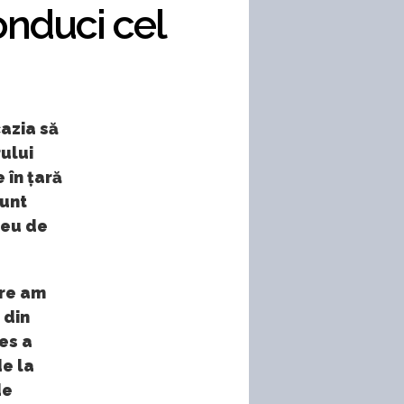
onduci cel
azia să
ului
 în țară
sunt
seu de
are am
 din
es a
de la
de