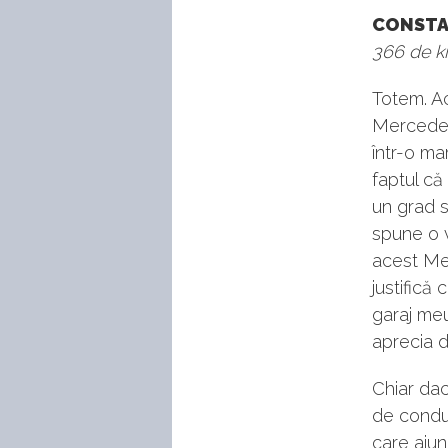
CONSTAN
366 de ki
Totem. Ac
Mercedes
într-o ma
faptul că
un grad s
spune o vo
acest Me
justifică
garaj meu
aprecia 
Chiar dac
de condus
care ajun