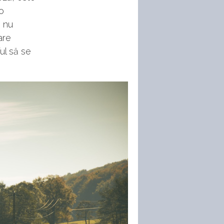
 o
ă nu
are
ul să se