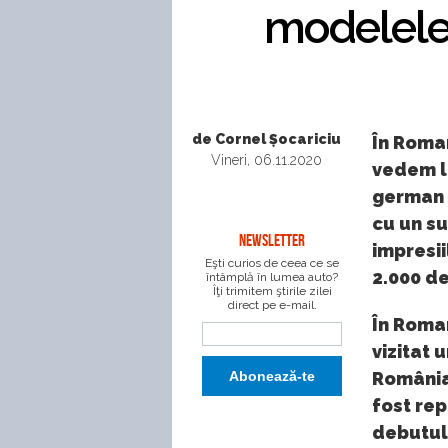
modelele 
de Cornel Șocariciu
În Roman
Vineri, 06.11.2020
vedem l
german n
cu un su
NEWSLETTER
impresii
Eşti curios de ceea ce se
2.000 de
întâmplă în lumea auto?
Îţi trimitem ştirile zilei
direct pe e-mail.
În Roman
vizitat 
România
fost rep
debutul 