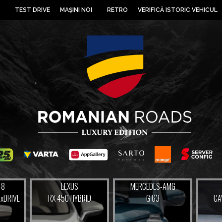
TEST DRIVE
MAŞINI NOI
RETRO
VERIFICĂ ISTORIC VEHICUL
 8
LEXUS
MERCEDES-AMG
 xDRIVE
RX 450 HYBRID
G 63
CA