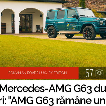
57
ROMANIAN ROADS LUXURY EDITION
Mercedes-AMG G63 du
ri: "AMG G63 rămâne unu