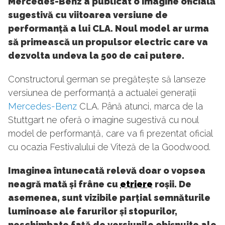
Mercedes-Benz a publicat o imagine oficială
sugestivă cu viitoarea versiune de
performanță a lui CLA. Noul model ar urma
să primească un propulsor electric care va
dezvolta undeva la 500 de cai putere.
Constructorul german se pregătește să lanseze
versiunea de performanță a actualei generații
Mercedes-Benz
CLA. Până atunci, marca de la
Stuttgart ne oferă o imagine sugestivă cu noul
model de performanță, care va fi prezentat oficial
cu ocazia Festivalului de Viteză de la Goodwood.
Imaginea întunecată relevă doar o vopsea
neagră mată și frâne cu
etriere
roșii. De
asemenea, sunt vizibile parțial semnăturile
luminoase ale farurilor și stopurilor,
neschimbate față de versiunile obișnuite ale