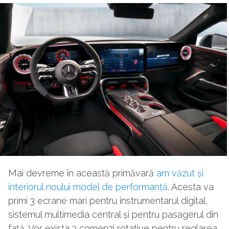
Mai devreme în această primăvară
am văzut și
interiorul noului model de performanță
. Acesta va
primi 3 ecrane mari pentru instrumentarul digital,
sistemul multimedia central și pentru pasagerul din
față. Vor exista 3 comenzi rotative pentru reglarea