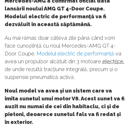
Mercedes-AMG a confirmat oficial data
lansării noului AMG GT 4-Door Coupe.
Modelul electric de performanță va fi
dezvăluit în această săptămână.
Au mai rămas doar câteva zile până când vom
face cunoștință cu noul Mercedes-AMG GT 4-
Door Coupe.
Modelul electric de performanță
va
avea un propulsor alcătuit din 3 motoare
electrice
,
de unde rezultă tracțiune integrală, precum și o
suspensie pneumatică activă.
Noul model va avea și un sistem care va
imita sunetul unui motor V8. Acest sunet va fi
auzit nu numai de cei din habitaclu, ci și de
pietoni, deoarece sunetul fals va fi redat și
în exterior.