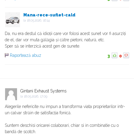
Mana-rece-suflet-cald
la
18.05.2026, 16:14
Da, nu era destul că idioții care vor folosi acest sunet vor fi asurziți
de el, dar vor muta gălăgia și către pietoni, natură, etc.
Sper să se interzică acest gen de sunete.
Raportează abuz
3
0
Gintani Exhaust Systems
la
18.05.2026, 17:09
Alegerile nefericite nu impun a transforma viata proprietarilor intr-
un calvar străin de satisfacția fonică.
Suntem deschisi oricarei colaborari, chiar si in combinatie cu o
bandă de scotch.