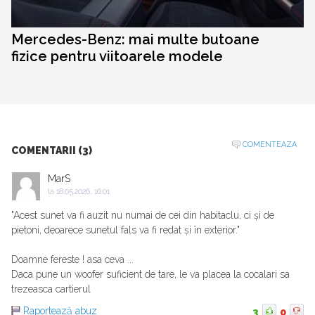
Mercedes-Benz: mai multe butoane
fizice pentru viitoarele modele
COMENTEAZA
COMENTARII (3)
MarS
la
18.05.2026, 16:01
"Acest sunet va fi auzit nu numai de cei din habitaclu, ci și de
pietoni, deoarece sunetul fals va fi redat și în exterior."
Doamne fereste ! asa ceva ...
Daca pune un woofer suficient de tare, le va placea la cocalari sa
trezeasca cartierul
Raportează abuz
3
0