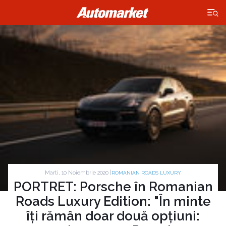
×
Marti, 10 Noiembrie 2020 |
ROMANIAN ROADS LUXURY
PORTRET: Porsche în Romanian
Roads Luxury Edition: "În minte
îți rămân doar două opțiuni: