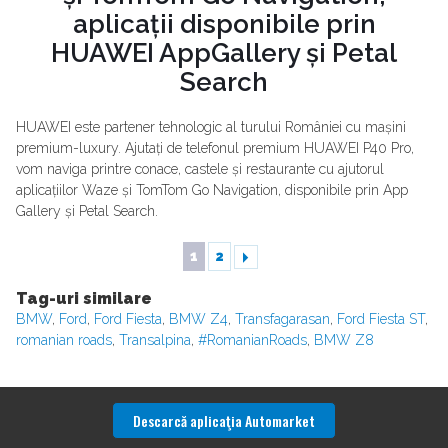
aplicații disponibile prin
HUAWEI AppGallery și Petal
Search
HUAWEI este partener tehnologic al turului României cu mașini
premium-luxury. Ajutați de telefonul premium HUAWEI P40 Pro,
vom naviga printre conace, castele și restaurante cu ajutorul
aplicațiilor Waze și TomTom Go Navigation, disponibile prin App
Gallery și Petal Search.
1
2
Tag-uri similare
BMW
,
Ford
,
Ford Fiesta
,
BMW Z4
,
Transfagarasan
,
Ford Fiesta ST
,
romanian roads
,
Transalpina
,
#RomanianRoads
,
BMW Z8
Descarcă aplicaţia Automarket