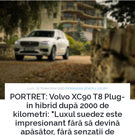
Luni, 02 Noiembrie 2020 |
ROMANIAN ROADS LUXURY
PORTRET: Volvo XC90 T8 Plug-
in hibrid după 2000 de
kilometri: "Luxul suedez este
impresionant fără să devină
apăsător, fără senzații de