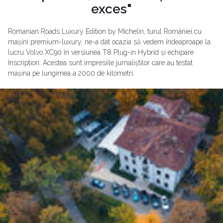
exces"
Romanian Roads Luxury Edition by Michelin, turul României cu
mașini premium-luxury, ne-a dat ocazia să vedem îndeaproape la
lucru Volvo XC90 în versiunea T8 Plug-in Hybrid și echipare
Inscription. Acestea sunt impresiile jurnaliștilor care au testat
mașina pe lungimea a 2000 de kilometri.