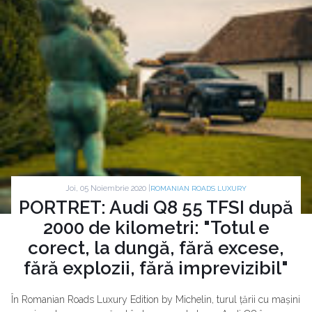
Joi, 05 Noiembrie 2020 |
ROMANIAN ROADS LUXURY
PORTRET: Audi Q8 55 TFSI după
2000 de kilometri: "Totul e
corect, la dungă, fără excese,
fără explozii, fără imprevizibil"
În Romanian Roads Luxury Edition by Michelin, turul țării cu mașini