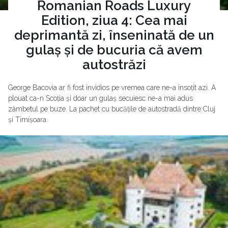
Romanian Roads Luxury
Edition, ziua 4: Cea mai
deprimantă zi, înseninată de un
gulaș și de bucuria că avem
autostrăzi
George Bacovia ar fi fost invidios pe vremea care ne-a însoțit azi. A
plouat ca-n Scoția și doar un gulaș secuiesc ne-a mai adus
zâmbetul pe buze. La pachet cu bucățile de autostradă dintre Cluj
și Timișoara.