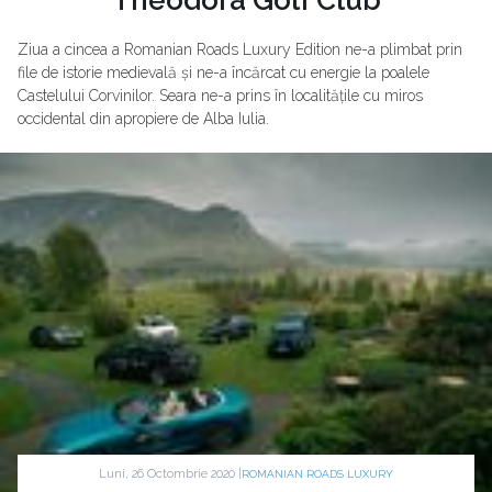
Ziua a cincea a Romanian Roads Luxury Edition ne-a plimbat prin
file de istorie medievală și ne-a încărcat cu energie la poalele
Castelului Corvinilor. Seara ne-a prins în localitățile cu miros
occidental din apropiere de Alba Iulia.
Luni, 26 Octombrie 2020 |
ROMANIAN ROADS LUXURY