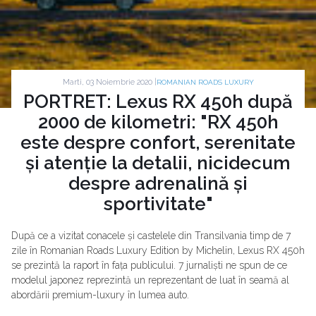
Marti, 03 Noiembrie 2020 |
ROMANIAN ROADS LUXURY
PORTRET: Lexus RX 450h după
2000 de kilometri: "RX 450h
este despre confort, serenitate
și atenție la detalii, nicidecum
despre adrenalină și
sportivitate"
După ce a vizitat conacele și castelele din Transilvania timp de 7
zile în Romanian Roads Luxury Edition by Michelin, Lexus RX 450h
se prezintă la raport în fața publicului. 7 jurnaliști ne spun de ce
modelul japonez reprezintă un reprezentant de luat în seamă al
abordării premium-luxury în lumea auto.