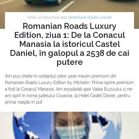
Vineri, 23 Octombrie 2020 |
ROMANIAN ROADS LUXURY
Romanian Roads Luxury
Edition, ziua 1: De la Conacul
Manasia la istoricul Castel
Daniel, în galopul a 2538 de cai
putere
Am pus cheile în contactul celor șase mașini premium din
Romanian Roads Luxury Edition by Michelin. Prima oprire premium
a fost la Conacul Manasia. Am escaladat apoi Valea Buzăului și ne-
am oprit în inima județului Covasna, la Hotel Castel Daniel, pentru
prima noapte în puf.