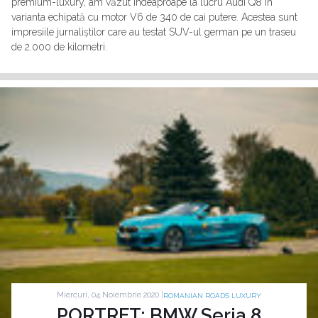
premium-luxury, am văzut îndeaproape la lucru Audi Q8 în
varianta echipată cu motor V6 de 340 de cai putere. Acestea sunt
impresiile jurnaliștilor care au testat SUV-ul german pe un traseu
de 2.000 de kilometri.
Miercuri, 04 Noiembrie 2020 |
ROMANIAN ROADS LUXURY
PORTRET: BMW Seria 8