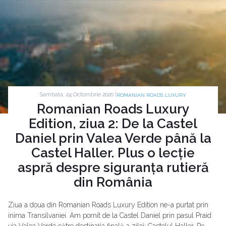
Sambata, 24 Octombrie 2020 |
ROMANIAN ROADS LUXURY
Romanian Roads Luxury
Edition, ziua 2: De la Castel
Daniel prin Valea Verde până la
Castel Haller. Plus o lecție
aspră despre siguranța rutieră
din România
Ziua a doua din Romanian Roads Luxury Edition ne-a purtat prin
inima Transilvaniei. Am pornit de la Castel Daniel prin pasul Praid
via Valea Verde către destinația finală a zilei: Castelul Haller. Pe