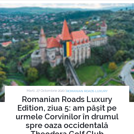
Marti, 27 Octombrie 2020 |
ROMANIAN ROADS LUXURY
Romanian Roads Luxury
Edition, ziua 5: am pășit pe
urmele Corvinilor în drumul
spre oaza occidentală
Theodora Golf Club