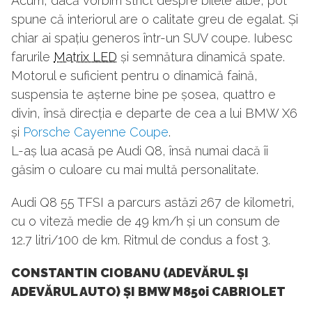
Acum, dacă vorbim strict despre bilele albe, pot
spune că interiorul are o calitate greu de egalat. Și
chiar ai spațiu generos într-un SUV coupe. Iubesc
farurile
Matrix LED
și semnătura dinamică spate.
Motorul e suficient pentru o dinamică faină,
suspensia te așterne bine pe șosea, quattro e
divin, însă direcția e departe de cea a lui BMW X6
și
Porsche Cayenne Coupe
.
L-aș lua acasă pe Audi Q8, însă numai dacă îi
găsim o culoare cu mai multă personalitate.
Audi Q8 55 TFSI a parcurs astăzi 267 de kilometri,
cu o viteză medie de 49 km/h și un consum de
12.7 litri/100 de km. Ritmul de condus a fost 3.
CONSTANTIN CIOBANU (ADEVĂRUL ȘI
ADEVĂRUL AUTO) ȘI BMW M850i CABRIOLET