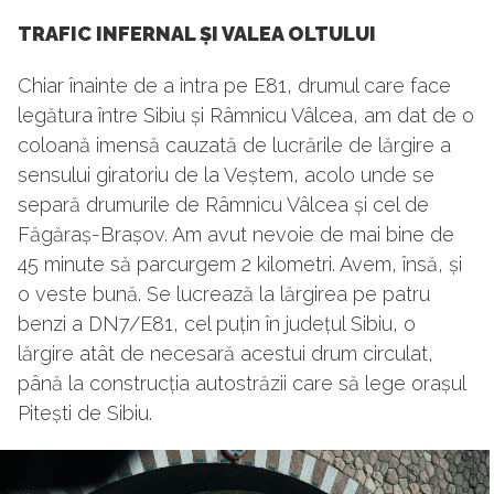
TRAFIC INFERNAL ȘI VALEA OLTULUI
Chiar înainte de a intra pe E81, drumul care face
legătura între Sibiu și Râmnicu Vâlcea, am dat de o
coloană imensă cauzată de lucrările de lărgire a
sensului giratoriu de la Veștem, acolo unde se
separă drumurile de Râmnicu Vâlcea și cel de
Făgăraș-Brașov. Am avut nevoie de mai bine de
45 minute să parcurgem 2 kilometri. Avem, însă, și
o veste bună. Se lucrează la lărgirea pe patru
benzi a DN7/E81, cel puțin în județul Sibiu, o
lărgire atât de necesară acestui drum circulat,
până la construcția autostrăzii care să lege orașul
Pitești de Sibiu.