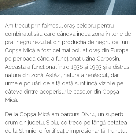
Am trecut prin faimosul oraș celebru pentru
combinatul său care cândva îneca zona în tone de
praf negru rezultat din producția de negru de fum.
Copșa Mică a fost cel mai poluat oraș din Europa
pe perioada când a funcționat uzina Carbosin.
Aceasta a funcționat între 1936 și 1993 și a distrus
natura din zonă. Astăzi, natura a renăscut, dar
urmele poluării de altă dată sunt încă vizibile pe
câteva dintre acoperișurile caselor din Copșa
Mică.
De la Copșa Mică am parcurs DN14, un superb
drum din județul Sibiu, ce trece pe lângă cetatea
de la Slimnic, o fortificație impresionantă. Punctul