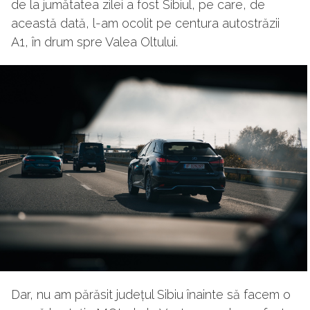
de la jumătatea zilei a fost Sibiul, pe care, de
această dată, l-am ocolit pe centura autostrăzii
A1, în drum spre Valea Oltului.
Dar, nu am părăsit județul Sibiu înainte să facem o