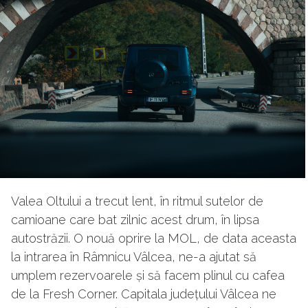
Valea Oltului a trecut lent, în ritmul sutelor de
camioane care bat zilnic acest drum, în lipsa
autostrăzii. O nouă oprire la MOL, de data aceasta
la intrarea în Râmnicu Vâlcea, ne-a ajutat să
umplem rezervoarele și să facem plinul cu cafea
de la Fresh Corner. Capitala județului Vâlcea ne