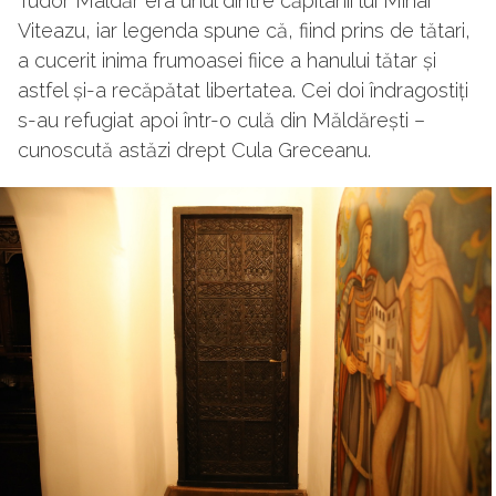
Tudor Maldăr era unul dintre căpitanii lui Mihai
Viteazu, iar legenda spune că, fiind prins de tătari,
a cucerit inima frumoasei fiice a hanului tătar și
astfel și-a recăpătat libertatea. Cei doi îndragostiți
s-au refugiat apoi într-o culă din Măldărești –
cunoscută astăzi drept Cula Greceanu.