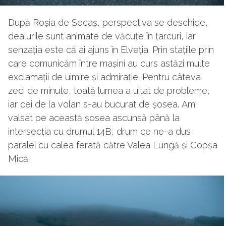
După Roșia de Secaș, perspectiva se deschide,
dealurile sunt animate de văcuțe în țarcuri, iar
senzația este că ai ajuns în Elveția. Prin stațiile prin
care comunicăm între mașini au curs astăzi multe
exclamații de uimire și admirație. Pentru câteva
zeci de minute, toată lumea a uitat de probleme,
iar cei de la volan s-au bucurat de șosea. Am
valsat pe această șosea ascunsă până la
intersecția cu drumul 14B, drum ce ne-a dus
paralel cu calea ferată către Valea Lungă și Copșa
Mică.