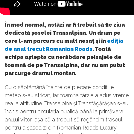
În mod normal, astăzi ar fi trebuit să fie ziua
dedicată șoselei Transalpina. Un drum pe
care l-am parcurs cu mult nesaț și în
ediția
de anul trecut Romanian Roads
. Toată
echipa aștepta cu nerăbdare peisajele de
toamnă de pe Transalpina, dar nu am putut
parcurge drumul montan.
Cu o săptămână înainte de plecare condițiile
meteo s-au stricat, iar toamna târzie a adus vreme
rea la altitudine. Transalpina și Transfăgărășan s-au
închis pentru circulația publică până la primăvara
anului viitor, așa că a trebuit să regândim traseul
pentru a șasea zi din Romanian Roads Luxury