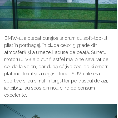
BMW-ul a plecat curajos la drum cu soft-top-ul
pliat în portbagaj, în ciuda celor 9 grade din
atmosferă și a umezelii aduse de ceață. Sunetul
motorului V8 a putut fi astfel mai bine savurat de
cel de la volan, dar după câțiva zeci de kilometri
plafonul textil și-a regăsit locul. SUV-urile mai
sportive s-au simțit în largul lor pe traseul de azi,
iar
hibrizii
au scos din nou cifre de consum
excelente.