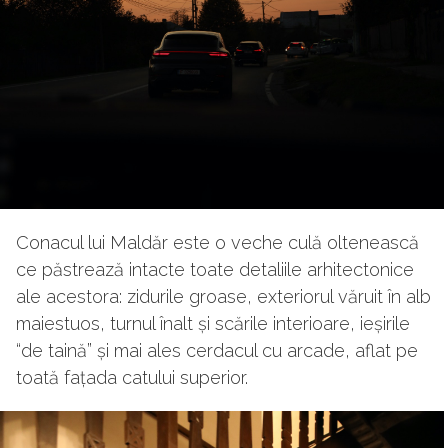
Conacul lui Maldăr este o veche culă oltenească
ce păstrează intacte toate detaliile arhitectonice
ale acestora: zidurile groase, exteriorul văruit în alb
maiestuos, turnul înalt și scările interioare, ieșirile
“de taină” și mai ales cerdacul cu arcade, aflat pe
toată fațada catului superior.