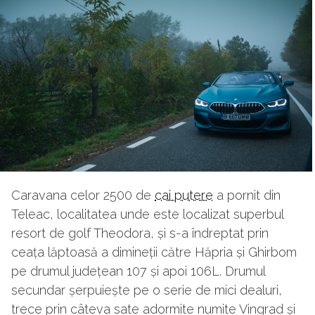
Caravana celor 2500 de
cai putere
a pornit din
Teleac, localitatea unde este localizat superbul
resort de golf Theodora, și s-a îndreptat prin
ceața lăptoasă a dimineții către Hăpria și Ghirbom
pe drumul județean 107 și apoi 106L. Drumul
secundar șerpuiește pe o serie de mici dealuri,
trece prin câteva sate adormite numite Vingrad și