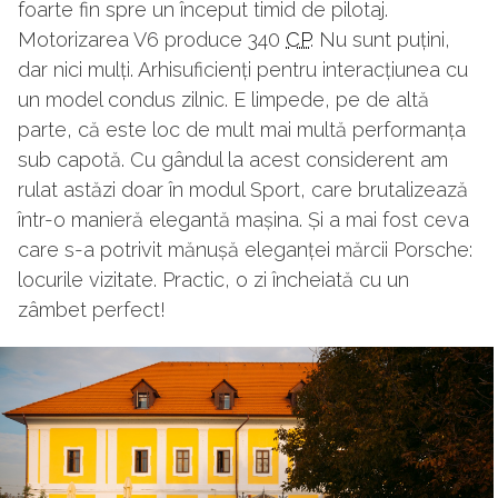
foarte fin spre un început timid de pilotaj.
Motorizarea V6 produce 340
CP
. Nu sunt puțini,
dar nici mulți. Arhisuficienți pentru interacțiunea cu
un model condus zilnic. E limpede, pe de altă
parte, că este loc de mult mai multă performanța
sub capotă. Cu gândul la acest considerent am
rulat astăzi doar în modul Sport, care brutalizează
într-o manieră elegantă mașina. Și a mai fost ceva
care s-a potrivit mănușă eleganței mărcii Porsche:
locurile vizitate. Practic, o zi încheiată cu un
zâmbet perfect!