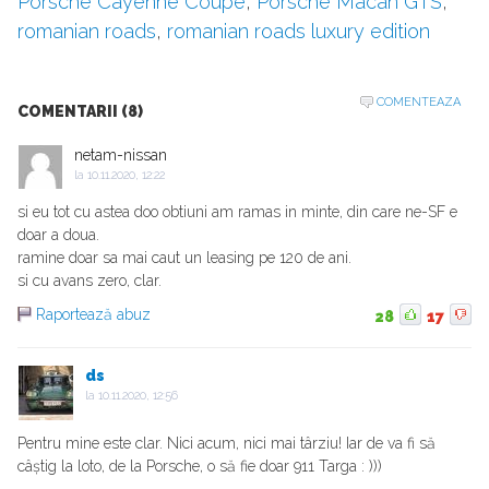
Porsche Cayenne Coupe
,
Porsche Macan GTS
,
romanian roads
,
romanian roads luxury edition
COMENTEAZA
COMENTARII (8)
netam-nissan
la
10.11.2020, 12:22
si eu tot cu astea doo obtiuni am ramas in minte, din care ne-SF e
doar a doua.
ramine doar sa mai caut un leasing pe 120 de ani.
si cu avans zero, clar.
Raportează abuz
28
17
ds
la
10.11.2020, 12:56
Pentru mine este clar. Nici acum, nici mai târziu! Iar de va fi să
câștig la loto, de la Porsche, o să fie doar 911 Targa : )))