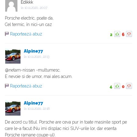
Edikkk
la
10.11.2020, 20:07
Porsche electric, poate da,
Cel termic, în nici-un caz
Raportează abuz
2
6
Alpine77
la
10.11.2020, 22:13
@netam-nissan -multumesc.
E nevoie si de umor, mai ales acum.
Raportează abuz
4
0
Alpine77
la
10.11.2020, 22:18
De acord cu titlul. Porsche are ceva pur in toate masinile sport pe
care le-a facut.(Nu imi displac nici SUV-urile lor, dar esenta
Porsche ramane coupe-ul).