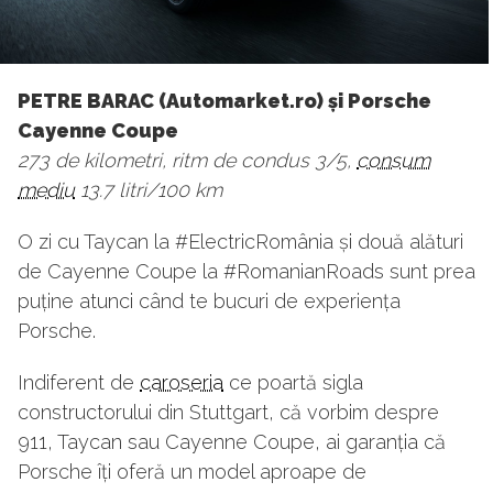
PETRE BARAC (Automarket.ro) și Porsche
Cayenne Coupe
273 de kilometri, ritm de condus 3/5,
consum
mediu
13.7 litri/100 km
O zi cu Taycan la #ElectricRomânia și două alături
de Cayenne Coupe la #RomanianRoads sunt prea
puține atunci când te bucuri de experiența
Porsche.
Indiferent de
caroseria
ce poartă sigla
constructorului din Stuttgart, că vorbim despre
911, Taycan sau Cayenne Coupe, ai garanția că
Porsche îți oferă un model aproape de