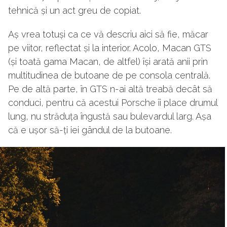
tehnică și un act greu de copiat.
Aș vrea totuși ca ce vă descriu aici să fie, măcar
pe viitor, reflectat și la interior. Acolo, Macan GTS
(și toată gama Macan, de altfel) își arată anii prin
multitudinea de butoane de pe consola centrală.
Pe de altă parte, în GTS n-ai altă treabă decât să
conduci, pentru că acestui Porsche îi place drumul
lung, nu străduța îngustă sau bulevardul larg. Așa
că e ușor să-ți iei gândul de la butoane.