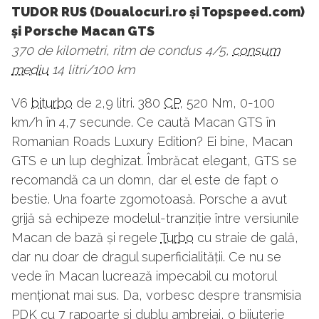
TUDOR RUS (Doualocuri.ro și Topspeed.com)
și Porsche Macan GTS
370 de kilometri, ritm de condus 4/5,
consum
mediu
14 litri/100 km
V6
biturbo
de 2,9 litri. 380
CP
, 520 Nm, 0-100
km/h în 4,7 secunde. Ce caută Macan GTS în
Romanian Roads Luxury Edition? Ei bine, Macan
GTS e un lup deghizat. Îmbrăcat elegant, GTS se
recomandă ca un domn, dar el este de fapt o
bestie. Una foarte zgomotoasă. Porsche a avut
grijă să echipeze modelul-tranziție între versiunile
Macan de bază și regele
Turbo
cu straie de gală,
dar nu doar de dragul superficialității. Ce nu se
vede în Macan lucrează impecabil cu motorul
menționat mai sus. Da, vorbesc despre transmisia
PDK cu 7 rapoarte și dublu ambreiaj, o bijuterie