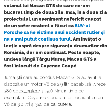
volanul lui Macan GTS de care ne-am
bucurat timp de două zile. Însă, în a doua zi a
proiectului, un eveniment nefericit cauzat
de un șofer neatent a făcut ca
SUV-ul
Porsche să fie victima unui accident rutier și
nu a mai putut continua turul
. Am învățat o
lecție aspră despre siguranța drumurilor din
România, dar am continuat. Peste noapte,
undeva lângă Târgu Mureș, Macan GTS a
fost înlocuit de Cayenne Coupé
Jurnaliștii care au condus Macan GTS au avut la
dispoziție un motor V6 de 2.9 litri capabil să livreze
380 de
cai putere
și 520 Nm, în timp ce
exemplarul Cayenne Coupe a fost echipat cu un
V6 de 3.0 litri și 340 de
cai putere
.