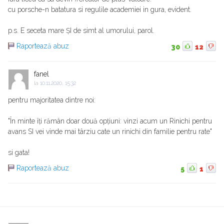
cu porsche-n batatura si regulile academiei in gura, evident.
p.s. E seceta mare ȘI de simt al umorului, parol.
Raportează abuz
30
12
fanel
la
10.11.2020, 15:32
pentru majoritatea dintre noi:
"În minte îți rămân doar două opțiuni: vinzi acum un Rinichi pentru
avans SI vei vinde mai târziu cate un rinichi din familie pentru rate"
si gata!
Raportează abuz
5
1