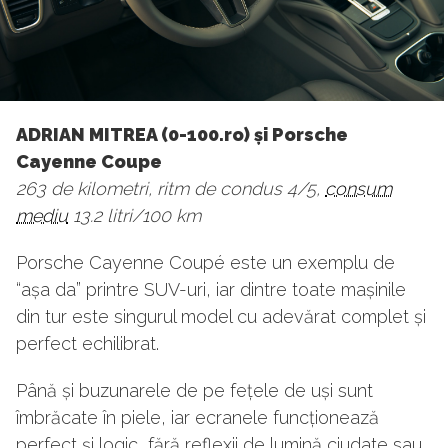
ADRIAN MITREA (0-100.ro) și Porsche
Cayenne Coupe
263 de kilometri, ritm de condus 4/5,
consum
mediu
13.2 litri/100 km
Porsche Cayenne Coupé este un exemplu de
“așa da” printre SUV-uri, iar dintre toate mașinile
din tur este singurul model cu adevărat complet și
perfect echilibrat.
Până și buzunarele de pe fețele de uși sunt
îmbrăcate în piele, iar ecranele funcționează
perfect și logic, fără reflexii de lumină ciudate sau