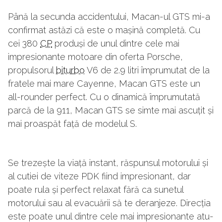
Până la secunda accidentului, Macan-ul GTS mi-a
confirmat astăzi că este o mașină completă. Cu
cei 380
CP
produși de unul dintre cele mai
impresionante motoare din oferta Porsche,
propulsorul
biturbo
V6 de 2.9 litri împrumutat de la
fratele mai mare Cayenne, Macan GTS este un
all-rounder perfect. Cu o dinamică împrumutată
parcă de la 911, Macan GTS se simte mai ascuțit și
mai proaspăt față de modelul S.
Se trezește la viață instant, răspunsul motorului și
al cutiei de viteze PDK fiind impresionant, dar
poate rula și perfect relaxat fără ca sunetul
motorului sau al evacuării să te deranjeze. Direcția
este poate unul dintre cele mai impresionante atu-