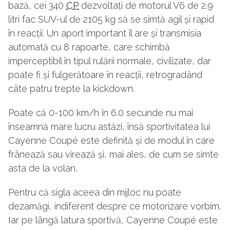
bază, cei 340
CP
dezvoltați de motorul V6 de 2.9
litri fac SUV-ul de 2105 kg să se simtă agil și rapid
în reacții. Un aport important îl are și transmisia
automată cu 8 rapoarte, care schimbă
imperceptibil în tipul rulării normale, civilizate, dar
poate fi și fulgerătoare în reacții, retrogradând
câte patru trepte la kickdown.
Poate că 0-100 km/h în 6.0 secunde nu mai
înseamnă mare lucru astăzi, însă sportivitatea lui
Cayenne Coupé este definită și de modul în care
frânează sau virează și, mai ales, de cum se simte
asta de la volan.
Pentru că sigla aceea din mijloc nu poate
dezamăgi, indiferent despre ce motorizare vorbim.
Iar pe lângă latura sportivă, Cayenne Coupé este