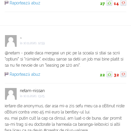
Raportează abuz
27
14
~
la
10.11.2020, 12:59
@netam - poate daca mergeai un pic pe la scoala si stiai sa scrii
"optiuni" si "rămâne", existau sanse sa detii un job mai bine platit si
sa nu fie nevoie de un "leasing pe 120 ani".
Raportează abuz
22
32
netam-nissan
la
10.11.2020, 13:25
iertare dle anonymus, dar asa mi-a zis sefu meu ca a oBtinut niste
oBtiuni contra vreo 45 mii euro la bentley-ul lui.
eu, mai putin cult la cap ca dinsul, am luat-o de buna, dar promit
sa-mi trag si eu doctorate la harneala ca baranga-leibovici si altii
fara liceu ca sa devin #creator de plus-valoare.