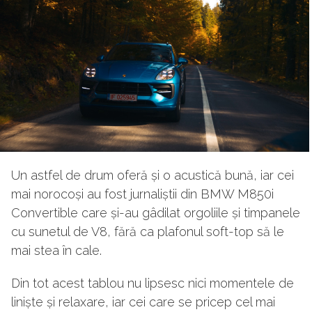
Un astfel de drum oferă și o acustică bună, iar cei
mai norocoși au fost jurnaliștii din BMW M850i
Convertible care și-au gâdilat orgoliile și timpanele
cu sunetul de V8, fără ca plafonul soft-top să le
mai stea în cale.
Din tot acest tablou nu lipsesc nici momentele de
liniște și relaxare, iar cei care se pricep cel mai