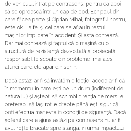
de vehiculul intrat pe contrasens, pentru ca apoi
să se oprească într-un cap de pod. Echipajul din
care făcea parte și Ciprian Mihai, fotograful nostru,
este ok. La fel și cei care se aflau în restul
mașinilor implicate în accident. Și asta contează.
Dar mai contează și faptul că o mașină cu o
structură de rezistență dezvoltată și proiecată
responsabil te scoate din probleme, mai ales
atunci când ele apar din senin.
Dacă astăzi ar fi să învățăm o lecție, aceea ar fi că
în momentul în care ești pe un drum (indiferent de
natura lui) și aștepți să schimbi direcția de mers, e
preferabil să lași roțile drepte până ești sigur că
poți efectua manevra în condiții de siguranță. Dacă
șoferul care a ajuns astăzi pe contrasens nu ar fi
avut roțile bracate spre stânga, în urma impactului