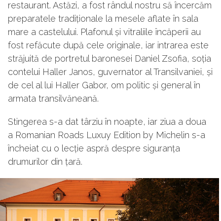
restaurant. Astăzi, a fost rândul nostru să încercăm
preparatele tradiționale la mesele aflate în sala
mare a castelului. Plafonul și vitraliile încăperii au
fost refăcute după cele originale, iar intrarea este
străjuită de portretul baronesei Daniel Zsofia, soția
contelui Haller Janos, guvernator al Transilvaniei, și
de cel al lui Haller Gabor, om politic și general în
armata transilvăneană.
Stingerea s-a dat târziu în noapte, iar ziua a doua
a Romanian Roads Luxuy Edition by Michelin s-a
încheiat cu o lecție aspră despre siguranța
drumurilor din țară.