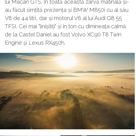
lui Macan GTS. În toată această zarvă matinală și-
au făcut simțită prezența și BMW M850i cu al său
V8 de 4.4 litri, dar și motorul V6 al lui Audi Q8 55
TFSI. Cei mai "linișitiți" și în ton cu dimineața calmă
de la Castel Daniel au fost Volvo XC90 T8 Twin
Engine și Lexus RX450h.