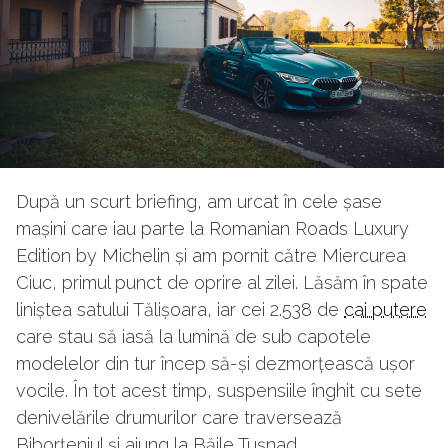
După un scurt briefing, am urcat în cele șase
mașini care iau parte la Romanian Roads Luxury
Edition by Michelin și am pornit către Miercurea
Ciuc, primul punct de oprire al zilei. Lăsăm în spate
liniștea satului Tălișoara, iar cei 2.538 de
cai putere
care stau să iasă la lumină de sub capotele
modelelor din tur încep să-și dezmorțească ușor
vocile. În tot acest timp, suspensiile înghit cu sete
denivelările drumurilor care traversează
Biborțeniul și ajung la Băile Tușnad.