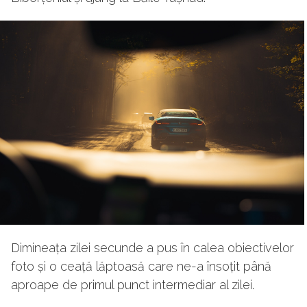
Dimineața zilei secunde a pus în calea obiectivelor
foto și o ceață lăptoasă care ne-a însoțit până
aproape de primul punct intermediar al zilei.