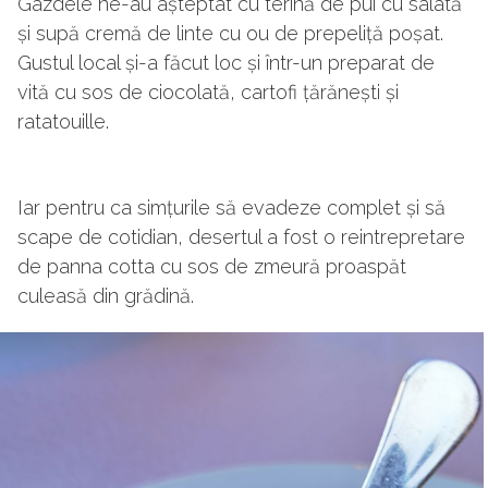
Gazdele ne-au așteptat cu terină de pui cu salată
și supă cremă de linte cu ou de prepeliță poșat.
Gustul local și-a făcut loc și într-un preparat de
vită cu sos de ciocolată, cartofi țărănești și
ratatouille.
Iar pentru ca simțurile să evadeze complet și să
scape de cotidian, desertul a fost o reintrepretare
de panna cotta cu sos de zmeură proaspăt
culeasă din grădină.