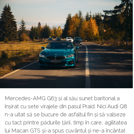
Mercedes-AMG G63 și al său sunet baritonal a
înșirat cu sete virajele din pasul Praid. Nici Audi Q8
n-a uitat să se bucure de asfaltul fin și să valseze
cu tact printre pădurile țării, timp în care, agilitatea
lui Macan GTS și-a spus cuvântul și ne-a încântat