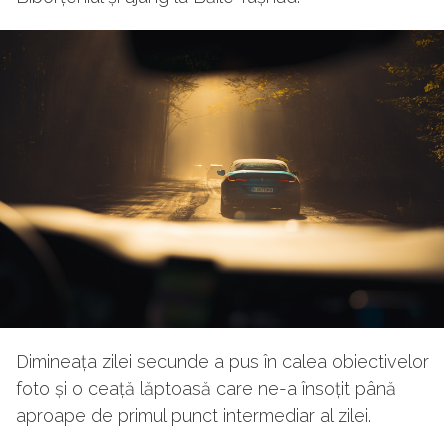
Dimineața zilei secunde a pus în calea obiectivelor
foto și o ceață lăptoasă care ne-a însoțit până
aproape de primul punct intermediar al zilei.