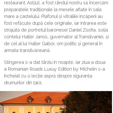
restaurant. Astăzi, a fost rândul nostru să încercăm
preparatele tradiționale la mesele aflate în sala
mare a castelului. Plafonul și vitraliile încăperii au
fost refăcute după cele originale, iar intrarea este
străjuită de portretul baronesei Daniel Zsofia, soția
contelui Haller Janos, guvernator al Transilvaniei, și
de cel al lui Haller Gabor, om politic și general în
armata transilvăneană.
Stingerea s-a dat târziu în noapte, iar ziua a doua
a Romanian Roads Luxuy Edition by Michelin s-a
încheiat cu o lecție aspră despre siguranța
drumurilor din țară.