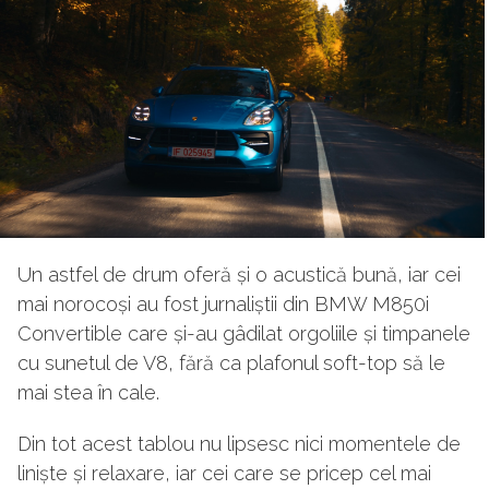
Un astfel de drum oferă și o acustică bună, iar cei
mai norocoși au fost jurnaliștii din BMW M850i
Convertible care și-au gâdilat orgoliile și timpanele
cu sunetul de V8, fără ca plafonul soft-top să le
mai stea în cale.
Din tot acest tablou nu lipsesc nici momentele de
liniște și relaxare, iar cei care se pricep cel mai