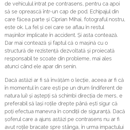
de vehiculul intrat pe contrasens, pentru ca apoi
să se oprească într-un cap de pod. Echipajul din
care făcea parte și Ciprian Mihai, fotograful nostru,
este ok. La fel și cei care se aflau în restul
mașinilor implicate în accident. Și asta contează.
Dar mai contează și faptul că o mașină cu o
structură de rezistență dezvoltată și proiecată
responsabil te scoate din probleme, mai ales
atunci când ele apar din senin.
Dacă astăzi ar fi să învățăm o lecție, aceea ar fi că
în momentul în care ești pe un drum (indiferent de
natura lui) și aștepți să schimbi direcția de mers, e
preferabil să lași roțile drepte până ești sigur că
poți efectua manevra în condiții de siguranță. Dacă
șoferul care a ajuns astăzi pe contrasens nu ar fi
avut roțile bracate spre stânga, în urma impactului