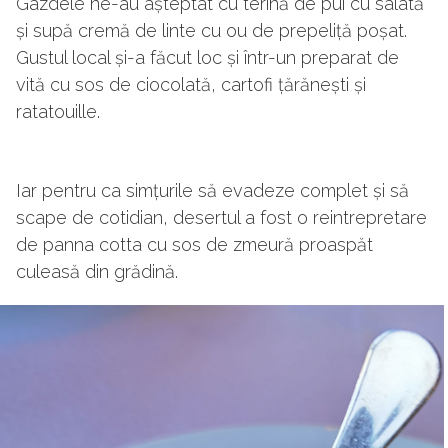
Gazdele ne-au așteptat cu terină de pui cu salată
și supă cremă de linte cu ou de prepeliță poșat.
Gustul local și-a făcut loc și într-un preparat de
vită cu sos de ciocolată, cartofi țărănești și
ratatouille.
Iar pentru ca simțurile să evadeze complet și să
scape de cotidian, desertul a fost o reintrepretare
de panna cotta cu sos de zmeură proaspăt
culeasă din grădină.