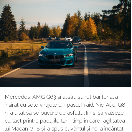
Mercedes-AMG G63 și al său sunet baritonal a
înșirat cu sete virajele din pasul Praid. Nici Audi Q8
n-a uitat să se bucure de asfaltul fin și să valseze
cu tact printre pădurile țării, timp în care, agilitatea
lui Macan GTS și-a spus cuvântul și ne-a încântat