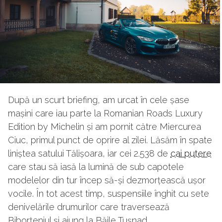
După un scurt briefing, am urcat în cele șase
mașini care iau parte la Romanian Roads Luxury
Edition by Michelin și am pornit către Miercurea
Ciuc, primul punct de oprire al zilei. Lăsăm în spate
liniștea satului Tălișoara, iar cei 2.538 de
cai putere
care stau să iasă la lumină de sub capotele
modelelor din tur încep să-și dezmorțească ușor
vocile. În tot acest timp, suspensiile înghit cu sete
denivelările drumurilor care traversează
Biborțeniul și ajung la Băile Tușnad.