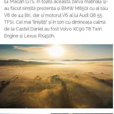
lui Macan GTS. În toată această zarvă matinală și-
au făcut simțită prezența și BMW M850i cu al său
V8 de 4.4 litri, dar și motorul V6 al lui Audi Q8 55
TFSI. Cei mai "linișitiți" și în ton cu dimineața calmă
de la Castel Daniel au fost Volvo XC90 T8 Twin
Engine și Lexus RX450h.