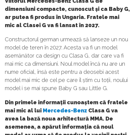
Viitorul Mercedes-Benz Clasa G de
dimensiuni compacte, cunoscut și ca Baby G,
ar putea fi produs în Ungaria. Fratele mai
mic al Clasei G va fi lansat în 2027.
Constructorul german urmează să lanseze un nou
model de teren în 2027. Acesta va fi un model
asemănător ca design cu Clasa G, dar care va fi
mai mic ca dimensiuni. Noul model încă nu are un
nume oficial, însă este pentru a deosebi acest
model mai mic de cel pe care îl știm cu toții, noului
model i se mai spune Baby G sau Little G.
Din primele informații cunoaștem că fratele
mai mic al lui
Mercedes-Benz
Clasa G va
avea la bază noua arhitectură MMA. De
asemenea, a apărut informația că noul
model ar urma să fie produs la vecinii noștri