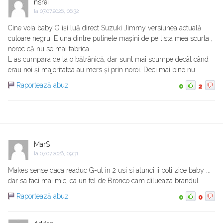
nsrei
la
07.07.2026, 06:32
Cine voia baby G își luă direct Suzuki Jimmy versiunea actuală
culoare negru. E una dintre putinele mașini de pe lista mea scurta ,
noroc că nu se mai fabrica.
L as cumpăra de la o bătrânică, dar sunt mai scumpe decât când
erau noi și majoritatea au mers și prin noroi. Deci mai bine nu
Raportează abuz
0
2
MarS
la
07.07.2026, 09:31
Makes sense daca readuc G-ul in 2 usi si atunci ii poti zice baby ...
dar sa faci mai mic, ca un fel de Bronco cam dilueaza brandul
Raportează abuz
0
0