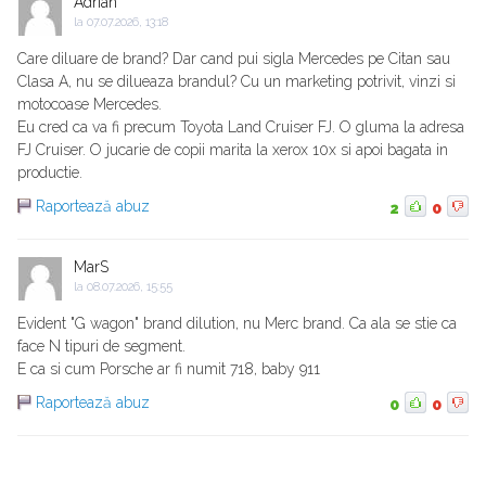
Adrian
la
07.07.2026, 13:18
Care diluare de brand? Dar cand pui sigla Mercedes pe Citan sau
Clasa A, nu se dilueaza brandul? Cu un marketing potrivit, vinzi si
motocoase Mercedes.
Eu cred ca va fi precum Toyota Land Cruiser FJ. O gluma la adresa
FJ Cruiser. O jucarie de copii marita la xerox 10x si apoi bagata in
productie.
Raportează abuz
2
0
MarS
la
08.07.2026, 15:55
Evident "G wagon" brand dilution, nu Merc brand. Ca ala se stie ca
face N tipuri de segment.
E ca si cum Porsche ar fi numit 718, baby 911
Raportează abuz
0
0