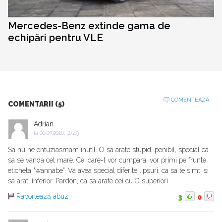
Mercedes-Benz extinde gama de
echipări pentru VLE
COMENTEAZA
COMENTARII (5)
Adrian
la
06.07.2026, 16:49
Sa nu ne entuziasmam inutil. O sa arate stupid, penibil, special ca
sa se vanda cel mare. Cei care-l vor cumpara, vor primi pe frunte
eticheta "wannabe". Va avea special diferite lipsuri, ca sa te simti si
sa arati inferior. Pardon, ca sa arate cei cu G superiori.
Raportează abuz
3
0