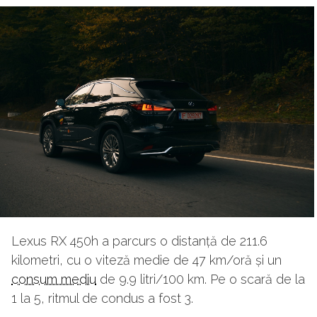
Lexus RX 450h a parcurs o distanță de 211.6
kilometri, cu o viteză medie de 47 km/oră și un
consum mediu
de 9.9 litri/100 km. Pe o scară de la
1 la 5, ritmul de condus a fost 3.