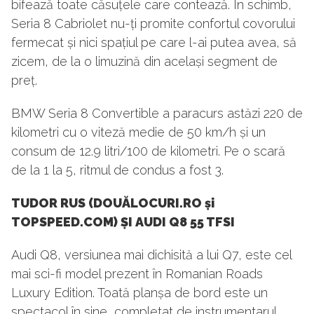
bifează toate căsuțele care contează. În schimb,
Seria 8 Cabriolet nu-ți promite confortul covorului
fermecat și nici spațiul pe care l-ai putea avea, să
zicem, de la o limuzină din același segment de
preț.
BMW Seria 8 Convertible a paracurs astăzi 220 de
kilometri cu o viteză medie de 50 km/h și un
consum de 12.9 litri/100 de kilometri. Pe o scară
de la 1 la 5, ritmul de condus a fost 3.
TUDOR RUS (DOUĂLOCURI.RO și
TOPSPEED.COM)
ȘI
AUDI Q8 55 TFSI
Audi Q8, versiunea mai dichisită a lui Q7, este cel
mai sci-fi model prezent în Romanian Roads
Luxury Edition. Toată planșa de bord este un
spectacol în sine, completat de instrumentarul