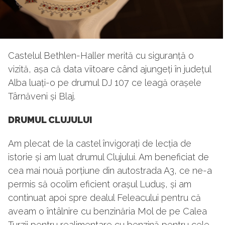
Castelul Bethlen-Haller merită cu siguranță o
vizită, așa că data viitoare când ajungeți în județul
Alba luați-o pe drumul DJ 107 ce leagă orașele
Târnăveni și Blaj.
DRUMUL CLUJULUI
Am plecat de la castel învigorați de lecția de
istorie și am luat drumul Clujului. Am beneficiat de
cea mai nouă porțiune din autostrada A3, ce ne-a
permis să ocolim eficient orașul Luduș, și am
continuat apoi spre dealul Feleacului pentru că
aveam o întâlnire cu benzinăria Mol de pe Calea
Turzii pentru realimentare cu benzină pentru cele