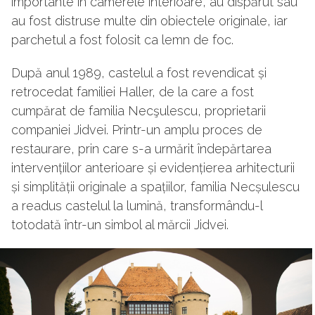
importante în camerele interioare, au dispărut sau
au fost distruse multe din obiectele originale, iar
parchetul a fost folosit ca lemn de foc.
După anul 1989, castelul a fost revendicat și
retrocedat familiei Haller, de la care a fost
cumpărat de familia Necşulescu, proprietarii
companiei Jidvei. Printr-un amplu proces de
restaurare, prin care s-a urmărit îndepărtarea
intervențiilor anterioare și evidențierea arhitecturii
și simplității originale a spațiilor, familia Necșulescu
a readus castelul la lumină, transformându-l
totodată într-un simbol al mărcii Jidvei.