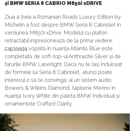
și
BMW SERIA 8 CABRIO M850i xDRIVE
Ziua a treia a Romanian Roads Luxury Edition by
Michelin a fost despre BMW Seria 8 Cabriolet în
versiunea M850i xDrive. Modelul cu plafon
retractabil impresionează de la prima vedere:
caroseria
vopsită în nuanța Atlantis Blue este
completată de soft-top-ul Anthracite Silver și de
farurile BMW Laserlight. Dacă nu te lași înduioșat
de formele lui Seria 8 Cabriolet, atunci poate
interiorul o să te convingă: ai un sistem audio
Bowers & Wilkins Diamond, tapițerie Merino în
nuanța Ivory White din paleta BMW Individual și
ornamentele Crafted Clarity.