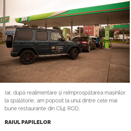
Iar, după realimentare și reîmprospătarea mașinilor
la spălătorie, am poposit la unul dintre cele mai
bune restaurante din Cluj: ROD.
RAIUL PAPILELOR