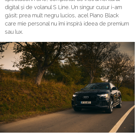
digital și de volanul S Line. Un singur cusur i-am
găsit: prea mult negru lucios, acel Piano Black
care mie personal nu îmi inspiră ideea de premium
sau lux.