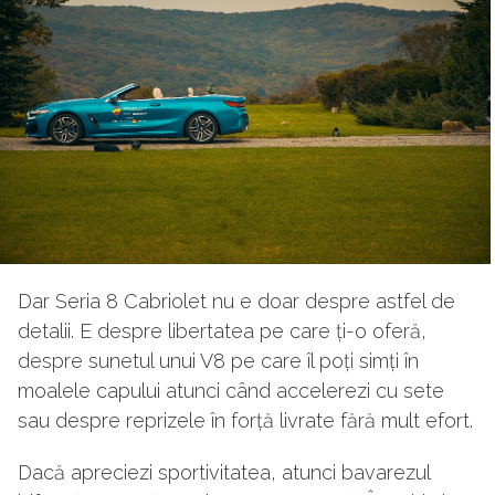
Dar Seria 8 Cabriolet nu e doar despre astfel de
detalii. E despre libertatea pe care ți-o oferă,
despre sunetul unui V8 pe care îl poți simți în
moalele capului atunci când accelerezi cu sete
sau despre reprizele în forță livrate fără mult efort.
Dacă apreciezi sportivitatea, atunci bavarezul