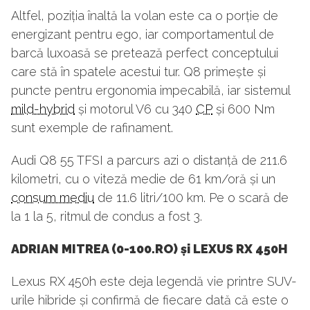
Altfel, poziția înaltă la volan este ca o porție de
energizant pentru ego, iar comportamentul de
barcă luxoasă se pretează perfect conceptului
care stă în spatele acestui tur. Q8 primește și
puncte pentru ergonomia impecabilă, iar sistemul
mild-hybrid
și motorul V6 cu 340
CP
și 600 Nm
sunt exemple de rafinament.
Audi Q8 55 TFSI a parcurs azi o distanță de 211.6
kilometri, cu o viteză medie de 61 km/oră și un
consum mediu
de 11.6 litri/100 km. Pe o scară de
la 1 la 5, ritmul de condus a fost 3.
ADRIAN MITREA (0-100.RO)
și LEXUS RX 450H
Lexus RX 450h este deja legendă vie printre SUV-
urile hibride și confirmă de fiecare dată că este o