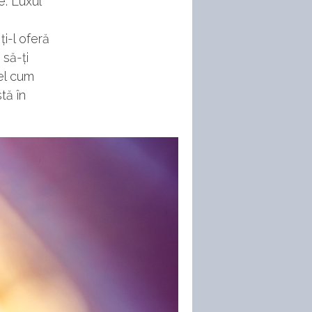
e. Luxul
i-l oferă
 să-ți
fel cum
tă în