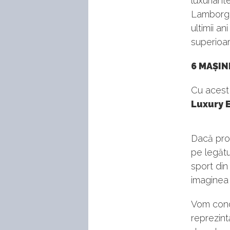
luxuriant
Lamborgh
ultimii a
superioa
6 MAȘIN
Cu acest
Luxury E
Dacă proi
pe legătu
sport din
imaginea
Vom cond
reprezint