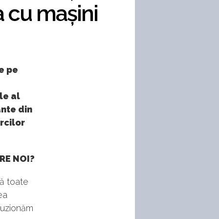
a cu mașini
e pe
le al
ante din
rcilor
RE NOI?
ă toate
tea
cluzionăm