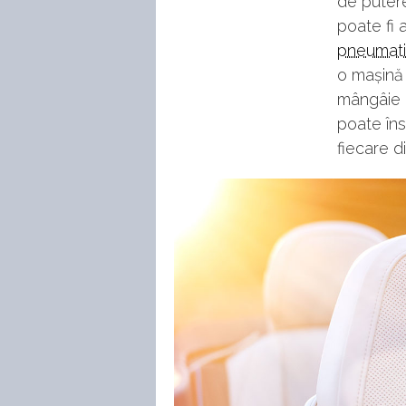
de putere
poate fi 
pneumat
o mașină î
mângâie o
poate îns
fiecare d