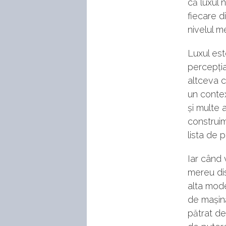
că luxul n
fiecare d
nivelul m
Luxul est
percepția
altceva c
un contex
și multe
construi
lista de p
Iar când 
mereu dis
alta mode
de mașină
pătrat de