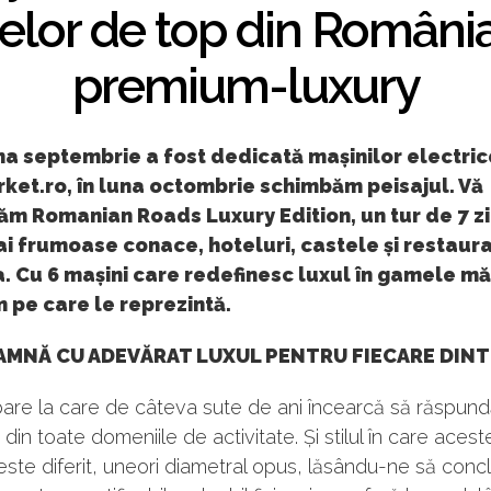
elor de top din Români
premium-luxury
na septembrie a fost dedicată mașinilor electric
ket.ro, în luna octombrie schimbăm peisajul. Vă
m Romanian Roads Luxury Edition, un tur de 7 zi
i frumoase conace, hoteluri, castele și restaur
 Cu 6 mașini care redefinesc luxul în gamele mă
 pe care le reprezintă.
AMNĂ CU ADEVĂRAT LUXUL PENTRU FIECARE DINT
bare la care de câteva sute de ani încearcă să răspund
e din toate domeniile de activitate. Și stilul în care aces
ste diferit, uneori diametral opus, lăsându-ne să con