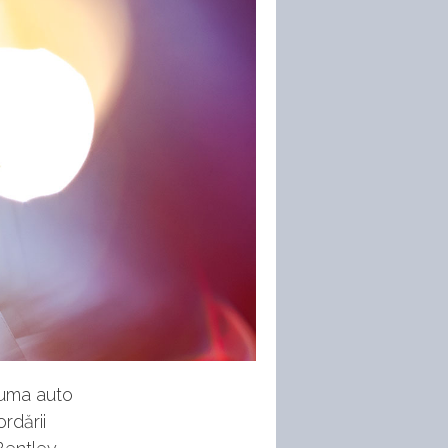
 luma auto
rdării