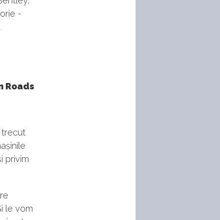
Bentley,
orie -
a
n Roads
 trecut
așinile
i privim
re
Și le vom