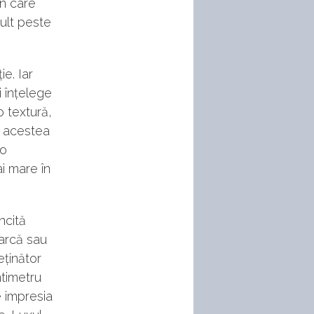
în care
ult peste
e. Iar
i înțelege
o textură,
e acestea
-o
i mare în
ncită
marcă sau
eținător
ntimetru
e impresia