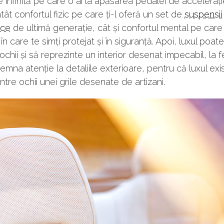
 infinită pe care o ai la apăsarea pedalei de accelerați
atât confortul fizic pe care ți-l oferă un set de
suspensii
ice
de ultimă generație, cât și confortul mental pe care ț
n care te simți protejat și în siguranță. Apoi, luxul poate
chii și să reprezinte un interior desenat impecabil, la 
emna atenție la detaliile exterioare, pentru că luxul exis
intre ochii unei grile desenate de artizani.