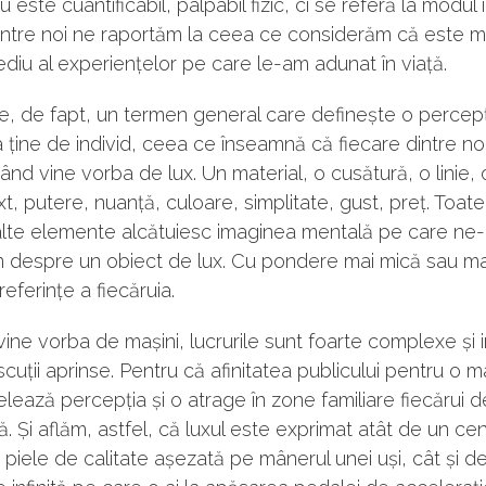
u este cuantificabil, palpabil fizic, ci se referă la modul 
intre noi ne raportăm la ceea ce considerăm că este m
ediu al experiențelor pe care le-am adunat în viață.
e, de fapt, un termen general care definește o percepți
 ține de individ, ceea ce înseamnă că fiecare dintre no
ând vine vorba de lux. Un material, o cusătură, o linie, 
t, putere, nuanță, culoare, simplitate, gust, preț. Toat
 alte elemente alcătuiesc imaginea mentală pe care ne
m despre un obiect de lux. Cu pondere mai mică sau ma
referințe a fiecăruia.
vine vorba de mașini, lucrurile sunt foarte complexe și i
cuții aprinse. Pentru că afinitatea publicului pentru o 
lează percepția și o atrage în zone familiare fiecărui d
. Și aflăm, astfel, că luxul este exprimat atât de un ce
 piele de calitate așezată pe mânerul unei uși, cât și d