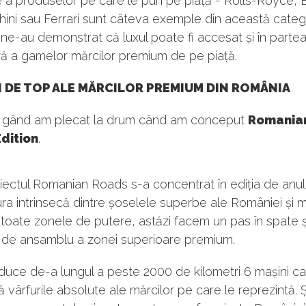
e a produselor pe care le pun pe piață - Rolls-Royce, 
ini sau Ferrari sunt câteva exemple din această categ
ni ne-au demonstrat că luxul poate fi accesat și în parte
ră a gamelor mărcilor premium de pe piață.
I DE TOP ALE MĂRCILOR PREMIUM DIN ROMÂNIA
 gând am plecat la drum când am conceput
Romania
dition
.
ectul Romanian Roads s-a concentrat în ediția de anul
ra intrinsecă dintre șoselele superbe ale României și m
 toate zonele de putere, astăzi facem un pas în spate ș
 de ansamblu a zonei superioare premium.
uce de-a lungul a peste 2000 de kilometri 6 mașini ca
ă vârfurile absolute ale mărcilor pe care le reprezintă. 