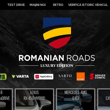
TEST DRIVE
MAŞINI NOI
RETRO
VERIFICĂ ISTORIC VEHICUL
 8
LEXUS
MERCEDES-AMG
 xDRIVE
RX 450 HYBRID
G 63
CA