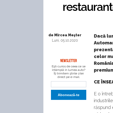
restaurant
de Mircea Meşter
Dacă lu
Luni, 05.10.2020
Automar
prezentă
celor ma
NEWSLETTER
România.
Eşti curios de ceea ce se
premium
întâmplă în lumea auto?
Îţi trimitem ştirile zilei
direct pe e-mail.
CE ÎNSE
E o între
industriil
răspund e