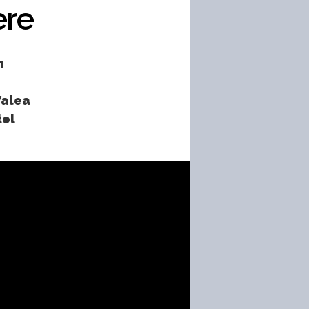
ere
n
Valea
tel