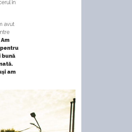
erul în
m avut
intre
.
Am
 pentru
i bună
mată.
uși am