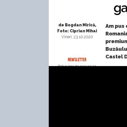
ga
de Bogdan Mirică,
Am pus c
Foto: Ciprian Mihai
Romanian
Vineri, 23.10.2020
premium
Buzăului
Castel D
NEWSLETTER
Eşti curios de ceea ce se
întâmplă în lumea auto?
Îţi trimitem ştirile zilei
direct pe e-mail.