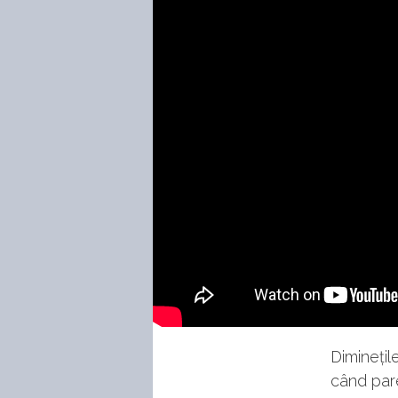
Diminețil
când pare