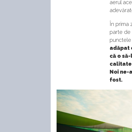
aerul ace
adevărate
În prima 
parte de 
punctele 
adăpat 
că o să-
calitate
Noi ne-a
fost.