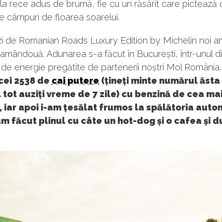
la rece adus de brumă, fie cu un răsărit care pictează c
 câmpuri de floarea soarelui.
zi de Romanian Roads Luxury Edition by Michelin noi a
amândouă. Adunarea s-a făcut în București, într-unul d
de energie pregătite de partenerii noștri Mol România
cei 2538 de
cai putere
(țineți minte numărul ăsta
l tot auziți vreme de 7 zile) cu benzină de cea ma
, iar apoi i-am țesălat frumos la spălătoria auto
m făcut plinul cu câte un hot-dog și o cafea și d