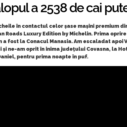
lopul a 2538 de cai put
heile în contactul celor șase mașini premium di
 Roads Luxury Edition by Michelin. Prima oprire
 a fost la Conacul Manasia. Am escaladat apoi 
 și ne-am oprit în inima județului Covasna, la Ho
aniel, pentru prima noapte în puf.