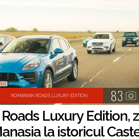
83
ROMANIAN ROADS LUXURY EDITION
oads Luxury Edition, zi
nasia la istoricul Castel