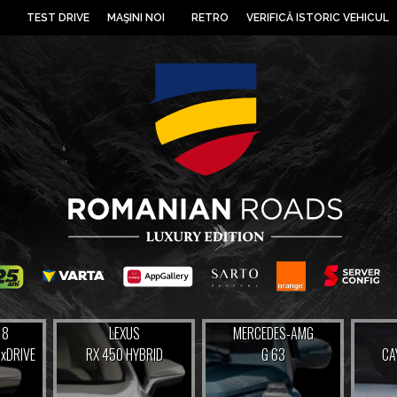
TEST DRIVE
MAŞINI NOI
RETRO
VERIFICĂ ISTORIC VEHICUL
 8
LEXUS
MERCEDES-AMG
 xDRIVE
RX 450 HYBRID
G 63
CA