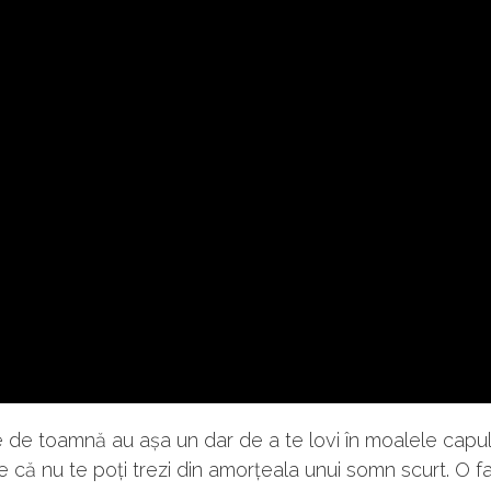
e de toamnă au așa un dar de a te lovi în moalele capulu
 că nu te poți trezi din amorțeala unui somn scurt. O fa