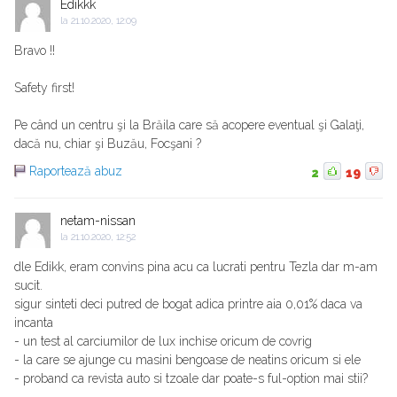
Edikkk
la
21.10.2020, 12:09
Bravo !!
Safety first!
Pe când un centru şi la Brăila care să acopere eventual şi Galaţi,
dacă nu, chiar şi Buzău, Focşani ?
Raportează abuz
2
19
netam-nissan
la
21.10.2020, 12:52
dle Edikk, eram convins pina acu ca lucrati pentru Tezla dar m-am
sucit.
sigur sinteti deci putred de bogat adica printre aia 0,01% daca va
incanta
- un test al carciumilor de lux inchise oricum de covrig
- la care se ajunge cu masini bengoase de neatins oricum si ele
- proband ca revista auto si tzoale dar poate-s ful-option mai stii?