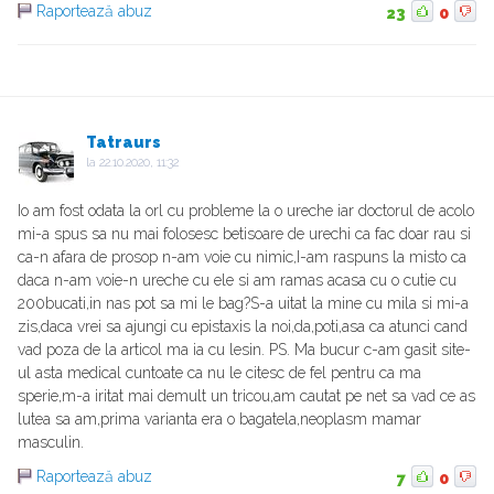
Raportează abuz
23
0
Tatraurs
la
22.10.2020, 11:32
Io am fost odata la orl cu probleme la o ureche iar doctorul de acolo
mi-a spus sa nu mai folosesc betisoare de urechi ca fac doar rau si
ca-n afara de prosop n-am voie cu nimic,I-am raspuns la misto ca
daca n-am voie-n ureche cu ele si am ramas acasa cu o cutie cu
200bucati,in nas pot sa mi le bag?S-a uitat la mine cu mila si mi-a
zis,daca vrei sa ajungi cu epistaxis la noi,da,poti,asa ca atunci cand
vad poza de la articol ma ia cu lesin. PS. Ma bucur c-am gasit site-
ul asta medical cuntoate ca nu le citesc de fel pentru ca ma
sperie,m-a iritat mai demult un tricou,am cautat pe net sa vad ce as
lutea sa am,prima varianta era o bagatela,neoplasm mamar
masculin.
Raportează abuz
7
0