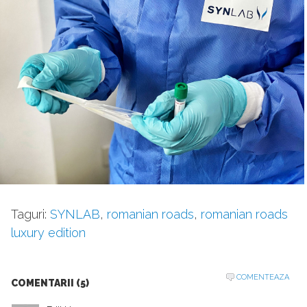
Taguri:
SYNLAB
,
romanian roads
,
romanian roads
luxury edition
COMENTEAZA
COMENTARII (5)