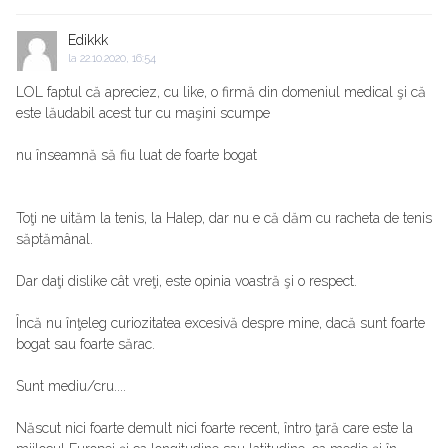
Edikkk
la
22.10.2020, 16:54
LOL faptul că apreciez, cu like, o firmă din domeniul medical şi că
este lăudabil acest tur cu maşini scumpe
nu înseamnă să fiu luat de foarte bogat
Toţi ne uităm la tenis, la Halep, dar nu e că dăm cu racheta de tenis
săptămânal.
Dar daţi dislike cât vreţi, este opinia voastră şi o respect.
Încă nu înţeleg curiozitatea excesivă despre mine, dacă sunt foarte
bogat sau foarte sărac.
Sunt mediu/cru....
Născut nici foarte demult nici foarte recent, întro ţară care este la