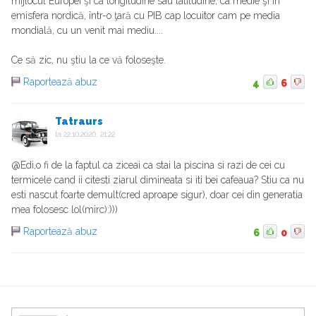
mijlocul Europei şi ca longitudine sau latitudine, ca medie şi în
emisfera nordică, într-o ţară cu PIB cap locuitor cam pe media
mondială, cu un venit mai mediu....
Ce să zic, nu ştiu la ce vă foloseşte.
Raportează abuz
4
6
Tatraurs
la
22.10.2020, 21:22
@Edi,o fi de la faptul ca ziceai ca stai la piscina si razi de cei cu
termicele cand ii citesti ziarul dimineata si iti bei cafeaua? Stiu ca nu
esti nascut foarte demult(cred aproape sigur), doar cei din generatia
mea folosesc lol(mirc):)))
Raportează abuz
6
0