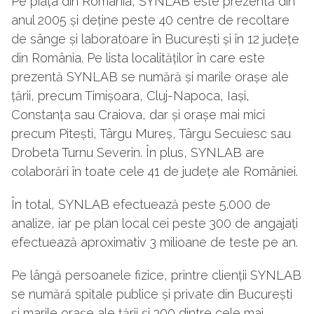
Pe piața din România, SYNLAB este prezentă din
anul 2005 și deține peste 40 centre de recoltare
de sânge și laboratoare în București și în 12 județe
din România. Pe lista localităților în care este
prezentă SYNLAB se numără și marile orașe ale
țării, precum Timișoara, Cluj-Napoca, Iași,
Constanța sau Craiova, dar și orașe mai mici
precum Pitești, Târgu Mureș, Târgu Secuiesc sau
Drobeta Turnu Severin. În plus, SYNLAB are
colaborări în toate cele 41 de județe ale României.
În total, SYNLAB efectuează peste 5.000 de
analize, iar pe plan local cei peste 300 de angajați
efectuează aproximativ 3 milioane de teste pe an.
Pe lângă persoanele fizice, printre clienții SYNLAB
se numără spitale publice și private din București
și marile orașe ale țării și 300 dintre cele mai