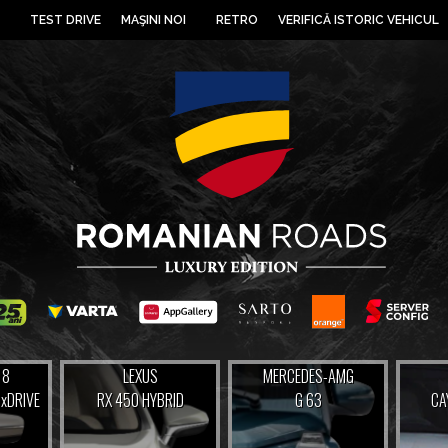
TEST DRIVE
MAŞINI NOI
RETRO
VERIFICĂ ISTORIC VEHICUL
 8
LEXUS
MERCEDES-AMG
 xDRIVE
RX 450 HYBRID
G 63
CA