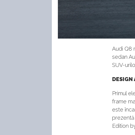
Audi Q8 
sedan Aud
SUV-urilo
DESIGN 
Primul el
frame mas
este înca
prezentă
Edition b