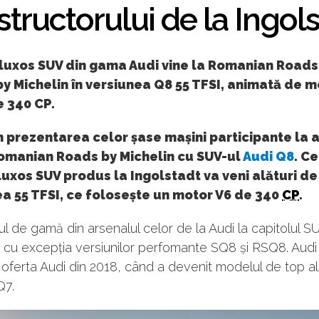
tructorului de la Ingol
 luxos SUV din gama Audi vine la Romanian Roads
by Michelin în versiunea Q8 55 TFSI, animată de 
e 340 CP.
 prezentarea celor șase mașini participante la 
Romanian Roads by Michelin cu SUV-ul
Audi Q8
. C
luxos SUV produs la Ingolstadt va veni alături de 
a 55 TFSI, ce folosește un motor V6 de 340
CP
.
ul de gamă din arsenalul celor de la Audi la capitolul S
 cu excepția versiunilor perfomante SQ8 și RSQ8. Aud
 oferta Audi din 2018, când a devenit modelul de top al
Q7.