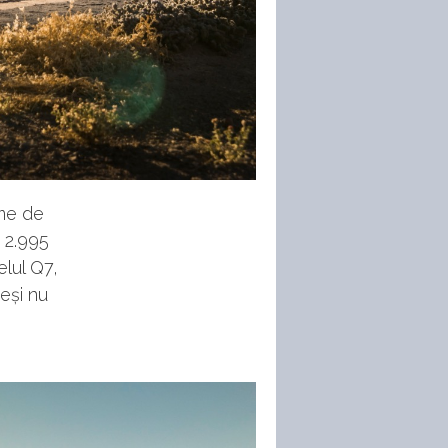
ime de
 2.995
lul Q7,
deși nu