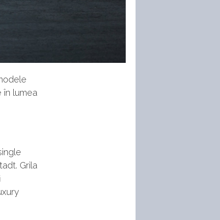
 modele
e în lumea
single
adt. Grila
i
uxury