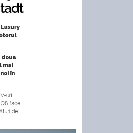
stadt
 Luxury
motorul
a doua
el mai
noi în
UV-uri
i Q8 face
ături de