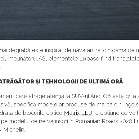
mai degrabă este inspirat de nava amiral din gama de
i, impunătorul A8, elementele luxoase fiind translatat
r.
ATRĂGĂTOR ȘI TEHNOLOGII DE ULTIMĂ ORĂ
ement care atrage atenția la SUV-ul Audi Q8 este grila 
ivă, specifică modelelor produse de marca din Ingolst
drată de blocurile optice
Matrix LED
, o opțiune ce va f
 pe modelul ce ne va însoți în Romanian Roads 2020 L
y Michelin.