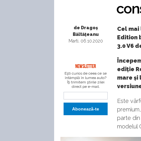
cons
de Dragoș
Cel mai
Băltățeanu
Edition 
Marti, 06.10.2020
3.0 V6 d
Începem
NEWSLETTER
ediție 
Eşti curios de ceea ce se
mare și 
întâmplă în lumea auto?
Îţi trimitem ştirile zilei
versiune
direct pe e-mail.
Este vârf
premium,
parte din
modelul 