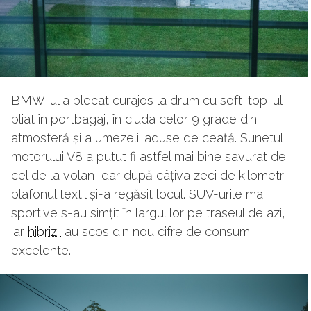
BMW-ul a plecat curajos la drum cu soft-top-ul
pliat în portbagaj, în ciuda celor 9 grade din
atmosferă și a umezelii aduse de ceață. Sunetul
motorului V8 a putut fi astfel mai bine savurat de
cel de la volan, dar după câțiva zeci de kilometri
plafonul textil și-a regăsit locul. SUV-urile mai
sportive s-au simțit în largul lor pe traseul de azi,
iar
hibrizii
au scos din nou cifre de consum
excelente.