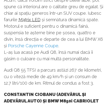
Acum, dacă vorbim strict despre bilele albe, pot
spune că interiorul are o calitate greu de egalat. Și
chiar ai spațiu generos într-un SUV coupe. Iubesc
farurile
Matrix LED
și semnătura dinamică spate.
Motorul e suficient pentru o dinamică faină,
suspensia te așterne bine pe șosea, quattro e
divin, însă direcția e departe de cea a lui BMW X6
și
Porsche Cayenne Coupe
.
L-aș lua acasă pe Audi Q8, însă numai dacă îi
găsim o culoare cu mai multă personalitate.
Audi Q8 55 TFSI a parcurs astăzi 267 de kilometri,
cu o viteză medie de 49 km/h și un consum de
12.7 litri/100 de km. Ritmul de condus a fost 3.
CONSTANTIN CIOBANU (ADEVĂRUL ȘI
ADEVĂRUL AUTO) ȘI BMW M850i CABRIOLET