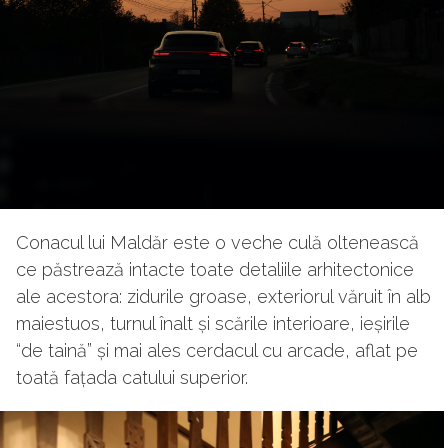
Conacul lui Maldăr este o veche culă oltenească
ce păstrează intacte toate detaliile arhitectonice
ale acestora: zidurile groase, exteriorul văruit în alb
maiestuos, turnul înalt și scările interioare, ieșirile
“de taină” și mai ales cerdacul cu arcade, aflat pe
toată fațada catului superior.