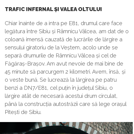
TRAFIC INFERNAL ȘI VALEA OLTULUI
Chiar înainte de a intra pe E81, drumul care face
legătura între Sibiu și Râmnicu Vâlcea, am dat de o
coloană imensă cauzată de lucrările de lărgire a
sensului giratoriu de la Veștem, acolo unde se
separă drumurile de Râmnicu Vâlcea și cel de
Făgăraș-Brașov. Am avut nevoie de mai bine de
45 minute să parcurgem 2 kilometri. Avem, însă, și
o veste bună. Se lucrează la lărgirea pe patru
benzi a DN7/E81, cel puțin în județul Sibiu, o
lărgire atât de necesară acestui drum circulat,
până la construcția autostrăzii care să lege orașul
Pitești de Sibiu.