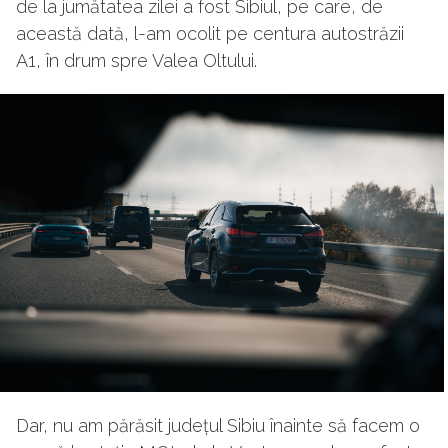
de la jumătatea zilei a fost Sibiul, pe care, de
această dată, l-am ocolit pe centura autostrăzii
A1, în drum spre Valea Oltului.
Dar, nu am părăsit județul Sibiu înainte să facem o