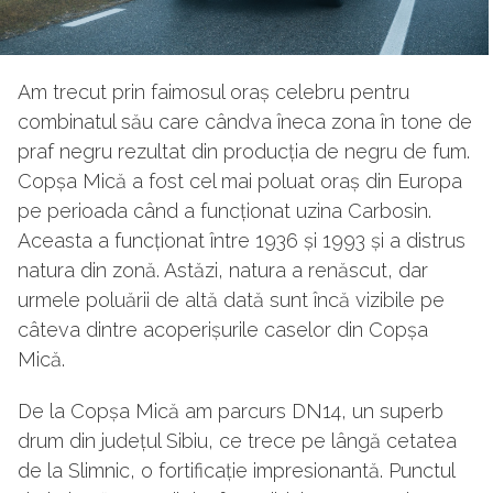
Am trecut prin faimosul oraș celebru pentru
combinatul său care cândva îneca zona în tone de
praf negru rezultat din producția de negru de fum.
Copșa Mică a fost cel mai poluat oraș din Europa
pe perioada când a funcționat uzina Carbosin.
Aceasta a funcționat între 1936 și 1993 și a distrus
natura din zonă. Astăzi, natura a renăscut, dar
urmele poluării de altă dată sunt încă vizibile pe
câteva dintre acoperișurile caselor din Copșa
Mică.
De la Copșa Mică am parcurs DN14, un superb
drum din județul Sibiu, ce trece pe lângă cetatea
de la Slimnic, o fortificație impresionantă. Punctul