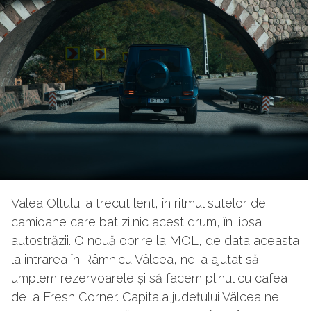
Valea Oltului a trecut lent, în ritmul sutelor de
camioane care bat zilnic acest drum, în lipsa
autostrăzii. O nouă oprire la MOL, de data aceasta
la intrarea în Râmnicu Vâlcea, ne-a ajutat să
umplem rezervoarele și să facem plinul cu cafea
de la Fresh Corner. Capitala județului Vâlcea ne