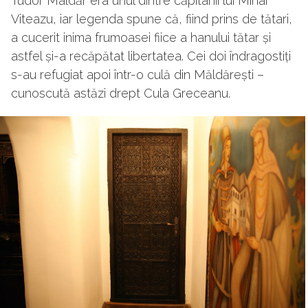
Tudor Maldăr era unul dintre căpitanii lui Mihai
Viteazu, iar legenda spune că, fiind prins de tătari,
a cucerit inima frumoasei fiice a hanului tătar și
astfel și-a recăpătat libertatea. Cei doi îndragostiți
s-au refugiat apoi într-o culă din Măldărești –
cunoscută astăzi drept Cula Greceanu.