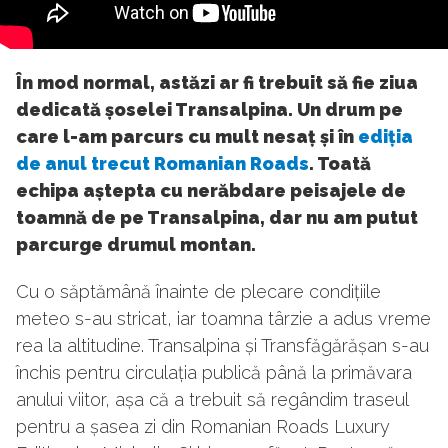
În mod normal, astăzi ar fi trebuit să fie ziua
dedicată șoselei Transalpina. Un drum pe
care l-am parcurs cu mult nesaț și în
ediția
de anul trecut Romanian Roads
. Toată
echipa aștepta cu nerăbdare peisajele de
toamnă de pe Transalpina, dar nu am putut
parcurge drumul montan.
Cu o săptămână înainte de plecare condițiile
meteo s-au stricat, iar toamna târzie a adus vreme
rea la altitudine. Transalpina și Transfăgărășan s-au
închis pentru circulația publică până la primăvara
anului viitor, așa că a trebuit să regândim traseul
pentru a șasea zi din Romanian Roads Luxury