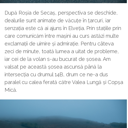
După Roșia de Secaș, perspectiva se deschide,
dealurile sunt animate de văcuțe în țarcuri, iar
senzația este că ai ajuns în Elveția. Prin stațiile prin
care comunicăm între mașini au curs astăzi multe
exclamații de uimire și admirație. Pentru câteva
zeci de minute, toată lumea a uitat de probleme,
iar cei de la volan s-au bucurat de șosea. Am
valsat pe această șosea ascunsă până la
intersecția cu drumul 14B, drum ce ne-a dus
paralel cu calea ferată către Valea Lungă și Copșa
Mică.