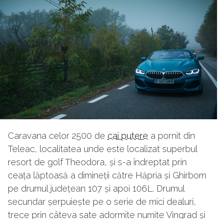
Caravana celor 2500 de
cai putere
a pornit din
Teleac, localitatea unde este localizat superbul
resort de golf Theodora, și s-a îndreptat prin
ceața lăptoasă a dimineții către Hăpria și Ghirbom
pe drumul județean 107 și apoi 106L. Drumul
secundar șerpuiește pe o serie de mici dealuri,
trece prin câteva sate adormite numite Vingrad și