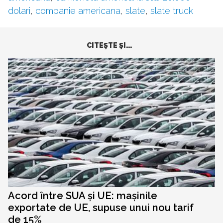
dolari
,
companie americana
,
slate
,
slate truck
CITEŞTE ŞI...
Acord între SUA și UE: mașinile
exportate de UE, supuse unui nou tarif
de 15%