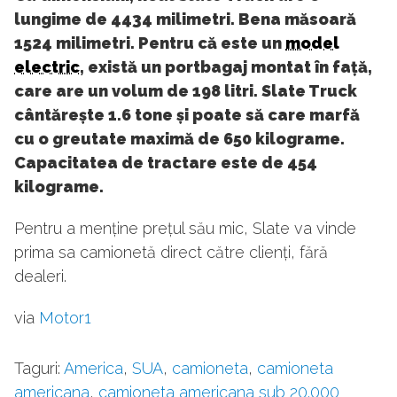
lungime de 4434 milimetri. Bena măsoară
1524 milimetri. Pentru că este un
model
electric
, există un portbagaj montat în față,
care are un volum de 198 litri. Slate Truck
cântărește 1.6 tone și poate să care marfă
cu o greutate maximă de 650 kilograme.
Capacitatea de tractare este de 454
kilograme.
Pentru a menține prețul său mic, Slate va vinde
prima sa camionetă direct către clienți, fără
dealeri.
via
Motor1
Taguri:
America
,
SUA
,
camioneta
,
camioneta
americana
,
camioneta americana sub 20.000