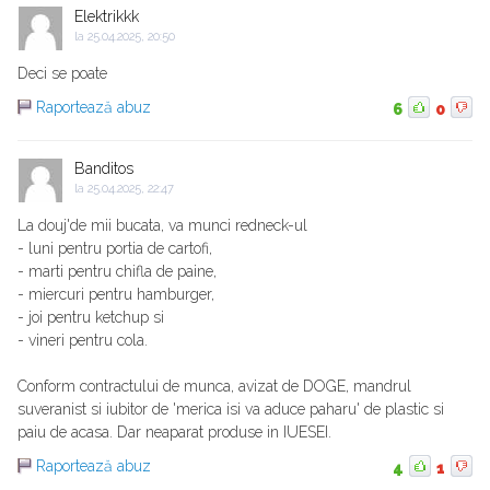
Elektrikkk
la
25.04.2025, 20:50
Deci se poate
Raportează abuz
6
0
Banditos
la
25.04.2025, 22:47
La douj'de mii bucata, va munci redneck-ul
- luni pentru portia de cartofi,
- marti pentru chifla de paine,
- miercuri pentru hamburger,
- joi pentru ketchup si
- vineri pentru cola.
Conform contractului de munca, avizat de DOGE, mandrul
suveranist si iubitor de 'merica isi va aduce paharu' de plastic si
paiu de acasa. Dar neaparat produse in IUESEI.
Raportează abuz
4
1