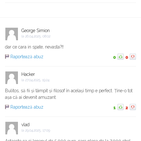
George Simion
la
26.04.2025, 08:02
dar ce cara in spate, nevasta?!!
Raportează abuz
0
0
Hacker
la
27.04.2025, 19:24
Bulitos, să fii și tâmpit și filosof în același timp e perfect. Ține-o tot
așa că ai devenit amuzant.
Raportează abuz
1
2
vlad
la
29.04.2025, 17:09